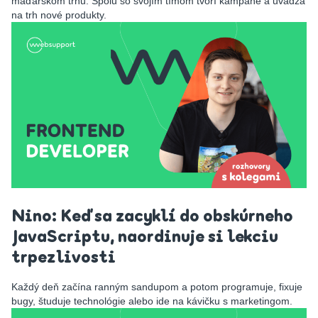
maďarskom trhu. Spolu so svojím tímom tvorí kampane a uvádza
na trh nové produkty.
Nino: Keď sa zacyklí do obskúrneho
JavaScriptu, naordinuje si lekciu
trpezlivosti
Každý deň začína ranným sandupom a potom programuje, fixuje
bugy, študuje technológie alebo ide na kávičku s marketingom.