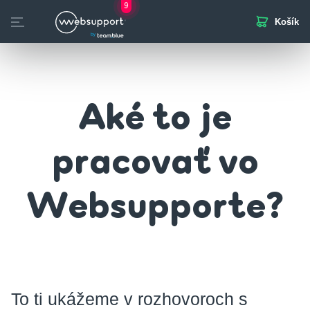
9
Košík
Skip
to
otvorených pozícií
Domény
Webhosting
Webstránka
Biznis Mail
SSL
content
Aké to je
pracovať vo
Websupporte?
To ti ukážeme v rozhovoroch s