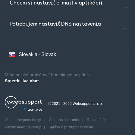
Chcem si nastaviť e-mail v aplikácii
Czechia - Czech
Potrebujem nastaviť DNS nastavenia
Hungary - Magyar
Slovakia - Slovak
Máte nejaké problémy? Kontaktujte helpdesk:
Spustiť live chat
© 2021 - 2026 Websupport s. r. o.
Obchodné podmienky
|
Ochrana súkromia
|
Reklamácie
|
Whistleblowing Policy
|
Správa o prístupnosti webu