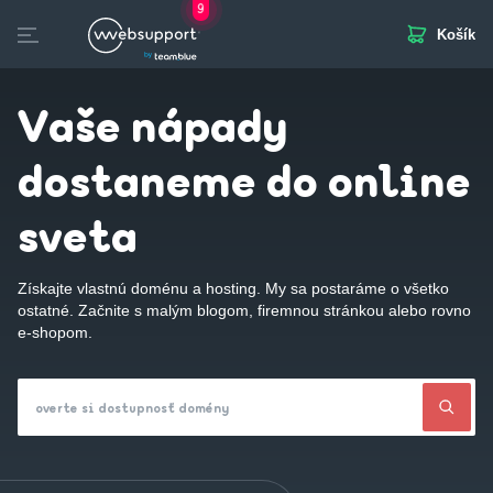
9
Košík
Skip
to
otvorených pozícií
Domény
Webhosting
Webstránka
Biznis Mail
SSL
content
Vaše nápady
dostaneme do online
sveta
Získajte vlastnú doménu a hosting. My sa postaráme o všetko
ostatné. Začnite s malým blogom, firemnou stránkou alebo rovno
e-shopom.
overte si dostupnosť domény