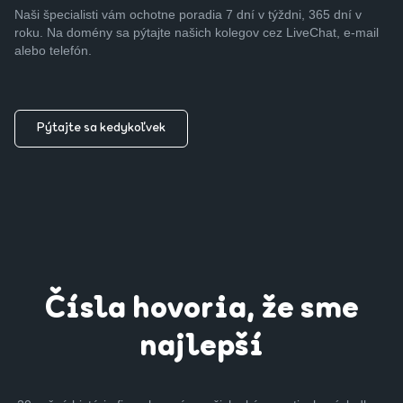
Naši špecialisti vám ochotne poradia 7 dní v týždni, 365 dní v
roku. Na domény sa pýtajte našich kolegov cez LiveChat, e-mail
alebo telefón.
Pýtajte sa kedykoľvek
Čísla hovoria, že sme
najlepší