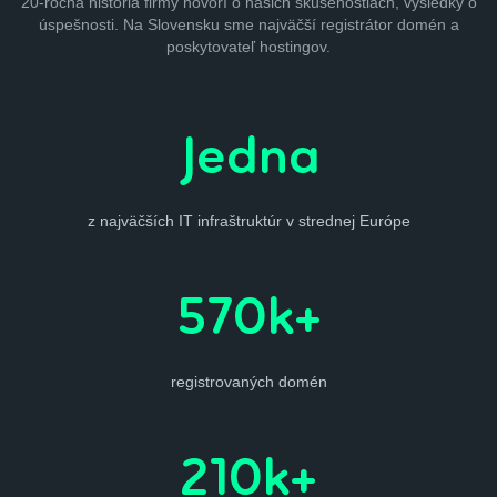
20-ročná história firmy hovorí o našich skúsenostiach, výsledky o
úspešnosti. Na Slovensku sme najväčší registrátor domén a
poskytovateľ hostingov.
Jedna
z najväčších IT infraštruktúr v strednej Európe
570k+
registrovaných domén
210k+