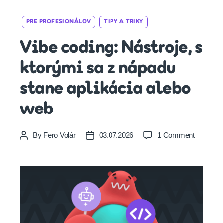
Categories
PRE PROFESIONÁLOV
TIPY A TRIKY
Vibe coding: Nástroje, s
ktorými sa z nápadu
stane aplikácia alebo
web
on
By
Fero Volár
03.07.2026
1 Comment
Post
Post
Vibe
author
date
coding:
Nástroje,
s
ktorými
sa
z
nápadu