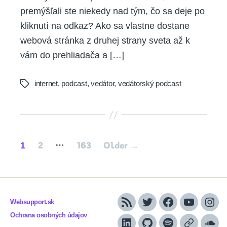
premýšľali ste niekedy nad tým, čo sa deje po
kliknutí na odkaz? Ako sa vlastne dostane
webová stránka z druhej strany sveta až k
vám do prehliadača a […]
internet
,
podcast
,
vedátor
,
vedátorský podcast
Tags
Posts
…
1
2
163
Older
→
pagination
Websupport.sk
RSS
Twitter
Facebook
YouTube
Inst
Ochrana osobných údajov