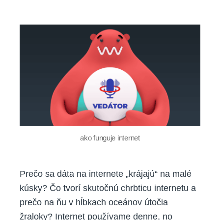
Ako
funguje
internet?
(Vedátorský
podcast)
ako funguje internet
Prečo sa dáta na internete „krájajú“ na malé
kúsky? Čo tvorí skutočnú chrbticu internetu a
prečo na ňu v hĺbkach oceánov útočia
žraloky? Internet používame denne, no