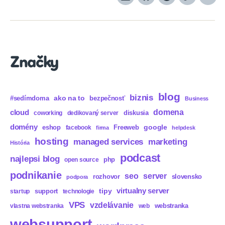
LinkedIn
GitHub
Spotify
Apple
Sou
Podcasts
Značky
blog
biznis
ako na to
#sedímdoma
bezpečnosť
Business
domena
cloud
diskusia
coworking
dedikovaný server
domény
eshop
Freeweb
google
facebook
firma
helpdesk
hosting
marketing
managed services
História
podcast
najlepsi blog
php
open source
podnikanie
seo
server
rozhovor
slovensko
podpora
virtualny server
tipy
support
startup
technologie
VPS
vzdelávanie
webstranka
vlastna webstranka
web
websupport