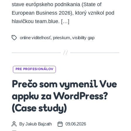
stave európskeho podnikania (State of
European Business 2026), ktorý vznikol pod
hlavičkou team.blue. […]
online viditeľnosť
,
prieskum
,
visibility gap
Tags
Categories
PRE PROFESIONÁLOV
Prečo som vymenil Vue
appku za WordPress?
(Case study)
By
Jakub Bajzath
09.06.2026
Post
Post
author
date