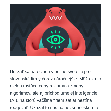
čelia
„medzere
vo
viditeľnosti“.
AI
mení
vyhľadávanie
a
správanie
zákazníkov
Udržať sa na očiach v online svete je pre
slovenské firmy čoraz náročnejšie. Môžu za to
nielen rastúce ceny reklamy a zmeny
algoritmov, ale aj príchod umelej inteligencie
(AI), na ktorú väčšina firiem zatiaľ nestíha
reagovať. Ukázal to náš najnovší prieskum o