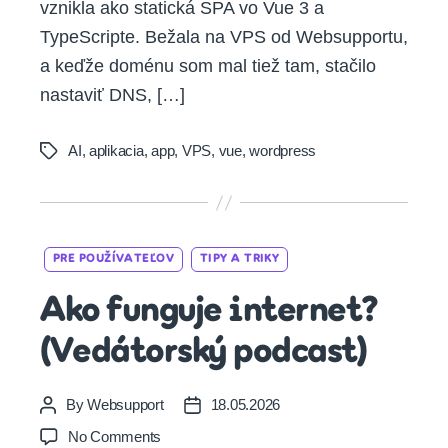
vznikla ako statická SPA vo Vue 3 a
TypeScripte. Bežala na VPS od Websupportu,
a keďže doménu som mal tiež tam, stačilo
nastaviť DNS, […]
AI
,
aplikacia
,
app
,
VPS
,
vue
,
wordpress
Tags
Categories
PRE POUŽÍVATEĽOV
TIPY A TRIKY
Ako funguje internet?
(Vedátorský podcast)
By
Websupport
18.05.2026
Post
Post
author
date
on
No Comments