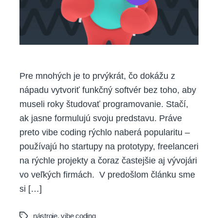
stane
aplikácia
alebo
web
Pre mnohých je to prvýkrát, čo dokážu z
nápadu vytvoriť funkčný softvér bez toho, aby
museli roky študovať programovanie. Stačí,
ak jasne formulujú svoju predstavu. Práve
preto vibe coding rýchlo naberá popularitu –
používajú ho startupy na prototypy, freelanceri
na rýchle projekty a čoraz častejšie aj vývojári
vo veľkých firmách. V predošlom článku sme
si […]
nástroje
,
vibe coding
Tags