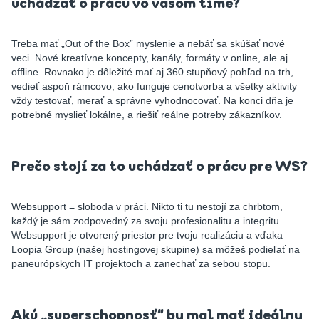
uchádzať o prácu vo vašom tíme?
Treba mať „Out of the Box” myslenie a nebáť sa skúšať nové
veci. Nové kreatívne koncepty, kanály, formáty v online, ale aj
offline. Rovnako je dôležité mať aj 360 stupňový pohľad na trh,
vedieť aspoň rámcovo, ako funguje cenotvorba a všetky aktivity
vždy testovať, merať a správne vyhodnocovať. Na konci dňa je
potrebné myslieť lokálne, a riešiť reálne potreby zákazníkov.
Prečo stojí za to uchádzať o prácu pre WS?
Websupport = sloboda v práci. Nikto ti tu nestojí za chrbtom,
každý je sám zodpovedný za svoju profesionalitu a integritu.
Websupport je otvorený priestor pre tvoju realizáciu a vďaka
Loopia Group (našej hostingovej skupine) sa môžeš podieľať na
paneurópskych IT projektoch a zanechať za sebou stopu.
Akú „superschopnosť“ by mal mať ideálny