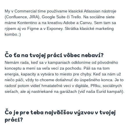
My v Commercial tíme používame klasické Atlassian nástroje
(Confluence, JIRA), Google Suite či Trello. Na sociálne siete
máme Kontentino a na kreatívu Adobe a Canvu. Sem tam sa
rýpem aj vo Figme a v Exponey. Skrátka klasické marketing
kombo.:)
Čo ťa na tvojej práci vôbec nebaví?
Nemám rada, keď sa v kampaniach odkloníme od pôvodného
konceptu a mení sa veľa vecí za pochodu. Páli sa na tom
energia, kapacity a vytvára to miesto pre chyby. Keď sa nám už
niečo páči, vždy to chceme dotiahnuť do úspešného konca. Je to
radosť potom vidieť hmatateľné veci v digitále, PRku, sociálnych
sieťach, ale aj nastriekané na garážach (viď naša
Eurid kampaň
).
Čo je pre teba najväčšou výzvou v tvojej
práci?