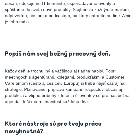
obsah, edukujeme IT komunitu, usporiadavame eventy a
spúšťame do sveta nové produkty. Stojíme za každým e-mailom,
odpoveďou, postom a podcastom, na ktorý natrafíte on-line. A nie
je toho málo.
Popíš nám svoj bežný pracovný deň.
Každý deň je trochu iný a väčšinou aj riadne nabitý. Popri
meetingoch s agentúrami, kolegami, produkťákmi a Customer
Care tímom (často aj cez celú Európu) si treba nájsť čas aj na
stratégie. Plánovanie, príprava kampaní, rozpočtov, občas aj
produkcia a vtipné príbehy z fotenia či eventov sú pre nás bežná
agenda. Teší ma rozmanitosť každého dňa.
Ktoré nástroje sú pre tvoju prácu
nevyhnutné?