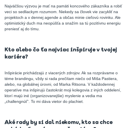
Najväčšou výzvou je mať na pamäti koncového zákazníka a robiť
veci so sedliackym rozumom. Niekedy sa človek vie zacykliť na
projektoch a v dennej agende a občas minie cieľovú rovinku. Ale
optimistický duch ma neopúšťa a snažím sa tú pozitívnu energiu
preniesť aj do tímu.
Kto alebo čo ťa najviac inšpiruje v tvojej
kariére?
Inšpirácie prichádzajú z viacerých zdrojov. Ak sa rozprávame o
téme brandingu, vždy si rada prečítam niečo od Miša Pastiera,
alebo, na globálnej úrovni, od Marka Ritsona. V každodennej
operatíve ma inšpirujú častokrát moji kolegovia z iných oddelení,
ktorí majú iné (organizovanejšie) myslenie a vedia ma
„challengnúť“. To mi dáva vietor do plachiet.
Aké rady by si dal niekomu, kto sa chce