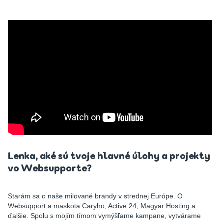
Lenka, aké sú tvoje hlavné úlohy a projekty
vo Websupporte?
Starám sa o naše milované brandy v strednej Európe. O
Websupport a maskota Caryho, Active 24, Magyar Hosting a
ďalšie. Spolu s mojím tímom vymýšľame kampane, vytvárame