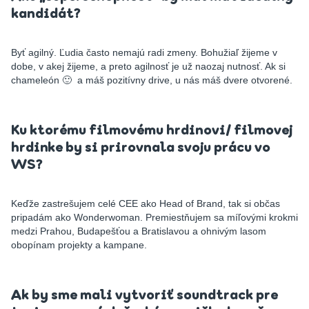
kandidát?
Byť agilný. Ľudia často nemajú radi zmeny. Bohužiaľ žijeme v
dobe, v akej žijeme, a preto agilnosť je už naozaj nutnosť. Ak si
chameleón 🙂 a máš pozitívny drive, u nás máš dvere otvorené.
Ku ktorému filmovému hrdinovi/ filmovej
hrdinke by si prirovnala svoju prácu vo
WS?
Keďže zastrešujem celé CEE ako Head of Brand, tak si občas
pripadám ako Wonderwoman. Premiestňujem sa míľovými krokmi
medzi Prahou, Budapešťou a Bratislavou a ohnivým lasom
obopínam projekty a kampane.
Ak by sme mali vytvoriť soundtrack pre