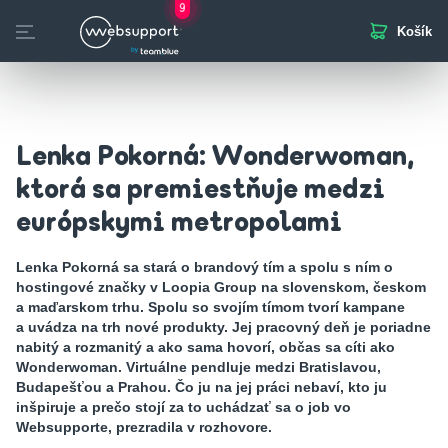
9
Košík
Skip
to
otvorených pozícií
Domény
Webhosting
Webstránka
Biznis Mail
SSL
content
Lenka Pokorná: Wonderwoman,
ktorá sa premiestňuje medzi
európskymi metropolami
Lenka Pokorná sa stará o brandový tím a spolu s ním o
hostingové značky v Loopia Group na slovenskom, českom
a maďarskom trhu. Spolu so svojím tímom tvorí kampane
a uvádza na trh nové produkty. Jej pracovný deň je poriadne
nabitý a rozmanitý a ako sama hovorí, občas sa cíti ako
Wonderwoman. Virtuálne pendluje medzi Bratislavou,
Budapešťou a Prahou. Čo ju na jej práci nebaví, kto ju
inšpiruje a prečo stojí za to uchádzať sa o job vo
Websupporte, prezradila v rozhovore.