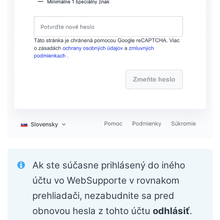
Ak ste súčasne prihlásený do iného
účtu vo WebSupporte v rovnakom
prehliadači, nezabudnite sa pred
obnovou hesla z tohto účtu
odhlásiť
.