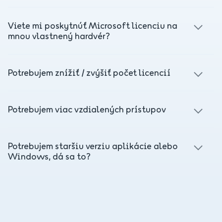
program.
Áno, systémový monitoring pre servery s Windows je
dostupný.
Viete mi poskytnúť Microsoft licenciu na
mnou vlastnený hardvér?
Nie, licencie poskytujeme len pre naše servery, ktoré
prenajímane ako službu – či už fyzické alebo virtuálne.
Potrebujem znížiť / zvýšiť počet licencií
Niektoré aplikácie sa licencujú v balíčkoch, kde môže byť
požadovaný minimálny odber a aj násobky licencií. Pre
Potrebujem viac vzdialených prístupov
konkrétny prípad sa neváhajte
na nás obrátiť
.
To nie je problém, na serveri vám nainštalujeme Active
Directory a službu RDS (Remote Desktop Services) spolu s
Potrebujem staršiu verziu aplikácie alebo
požadovaným počtom prístupov. Stačí nás kontaktovať s
Windows, dá sa to?
vašou požiadavkou.
Odporúčame inštalovať operačné systémy a aplikácie,
ktoré sú ešte podporované – to znamená pre ktoré ešte
vychádzajú softvérové aktualizácie. V niektorých prípadoch
je to možné, treba však rátať s tým, že takýto softvér býva
spoplatnený podľa posledného licenčného modelu