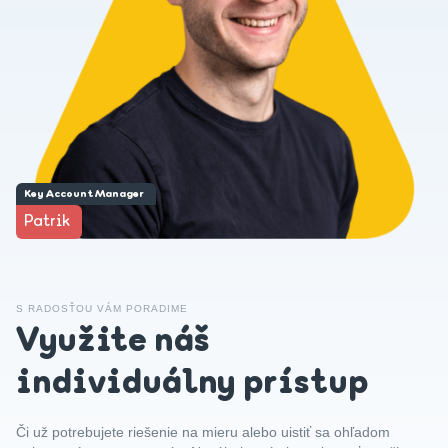
Key Account Manager
Patrik
S RADOSŤOU VÁM PORADIME
Využite náš
individuálny prístup
Či už potrebujete riešenie na mieru alebo uistiť sa ohľadom