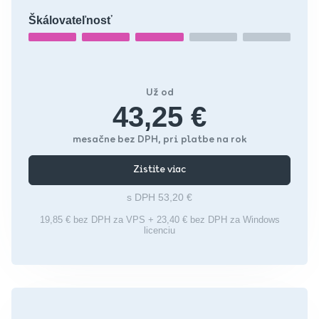
Škálovateľnosť
Už od
43,25 €
mesačne bez DPH, pri platbe na rok
Zistite viac
s DPH 53,20 €
19,85 € bez DPH za VPS + 23,40 € bez DPH za Windows
licenciu