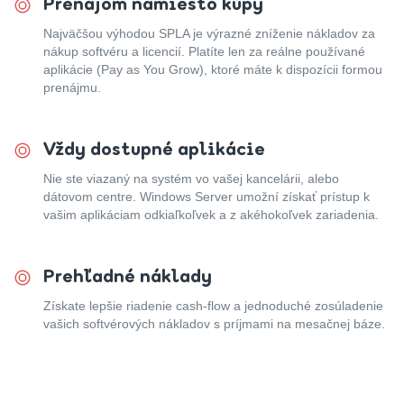
Prenájom namiesto kúpy
Najväčšou výhodou SPLA je výrazné zníženie nákladov za
nákup softvéru a licencií. Platíte len za reálne používané
aplikácie (Pay as You Grow), ktoré máte k dispozícii formou
prenájmu.
Vždy dostupné aplikácie
Nie ste viazaný na systém vo vašej kancelárii, alebo
dátovom centre. Windows Server umožní získať prístup k
vašim aplikáciam odkiaľkoľvek a z akéhokoľvek zariadenia.
Prehľadné náklady
Získate lepšie riadenie cash-flow a jednoduché zosúladenie
vašich softvérových nákladov s príjmami na mesačnej báze.