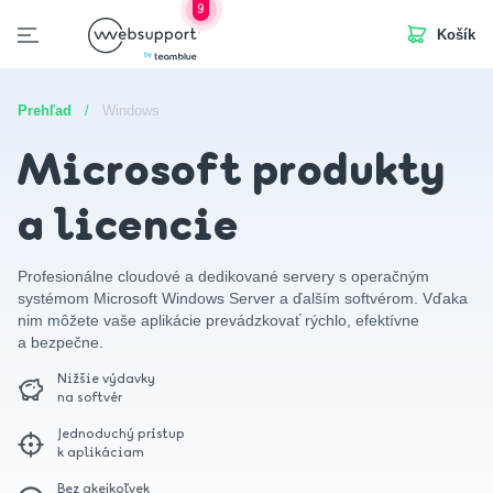
9
Košík
Skip
to
otvorených pozícií
d a servery
Manažované služby
Dáta
Softvér a licencie
content
Prehľad
/
Windows
Microsoft produkty
a licencie
Profesionálne cloudové a dedikované servery s operačným
systémom Microsoft Windows Server a ďalším softvérom. Vďaka
nim môžete vaše aplikácie prevádzkovať rýchlo, efektívne
a bezpečne.
Nižšie výdavky
na softvér
Jednoduchý prístup
k aplikáciam
Bez akejkoľvek