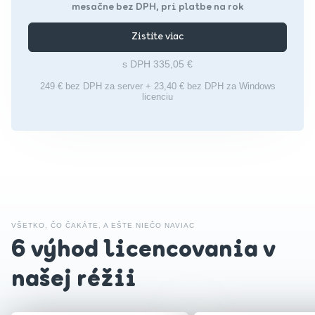
mesačne bez DPH, pri platbe na rok
Zistite viac
s DPH 335,05 €
249 € bez DPH za server + 23,40 € bez DPH za Windows
licenciu
VŠETKO, ČO ČAKÁTE, A EŠTE NIEČO NAVIAC
6 výhod licencovania v
našej réžii