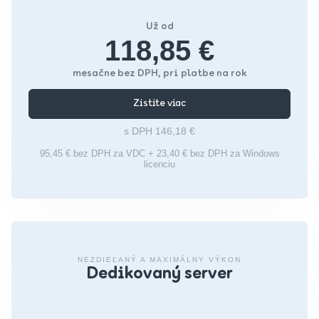
Už od
118,85 €
mesačne bez DPH, pri platbe na rok
Zistite viac
s DPH 146,18 €
95,45 € bez DPH za VDC + 23,40 € bez DPH za Windows
licenciu
NEZDIEĽANÝ A MAXIMÁLNY VÝKON
Dedikovaný server