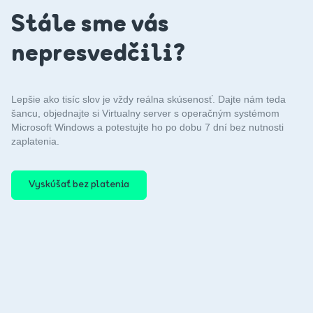
spoločnosti Microsoft. Ak potrebujete aplikáciu v inej edícii,
Stále sme vás
verzii alebo licenčnom modely smelo sa na nás obráťte a
spolu skúsime nájsť najvhodnejšie riešenie.
nepresvedčili?
Lepšie ako tisíc slov je vždy reálna skúsenosť. Dajte nám teda
šancu, objednajte si Virtualny server s operačným systémom
Microsoft Windows a potestujte ho po dobu 7 dní bez nutnosti
zaplatenia.
Vyskúšať bez platenia