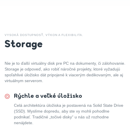
VYSOKÁ DOSTUPNOSŤ, VÝKON A FLEXIBILITA.
Storage
Nie je to ďalší virtuálny disk pre PC na dokumenty, či zálohovanie.
Storage je odpoveď, ako robiť náročné projekty, ktoré vyžadujú
spoľahlivé úložisko dát pripojené k viacerým dedikovaným, ale aj
virtuálnym serverom.
Rýchle a veľké úložisko
Celá architektúra úložiska je postavená na Solid State Drive
(SSD). Myslíme dopredu, aby ste vy mohli pohodlne
podnikať. Tradičné „točivé disky“ u nás už rozhodne
nenájdete.