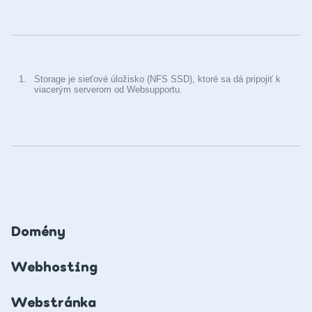
najväčšie úsilie, aby vaše dáta boli čo najdlhšie dostupné –
vďaka dennému, synchrónnemu zálohovaniu do druhého
dátového centra. Samozrejme konfigurácia
prevádzkovaných aplikácii na samotných serveroch, ku
ktorým je Storage pripojené, tak aby poskytli čo najlepšiu
1.
Storage je sieťové úložisko (NFS SSD), ktoré sa dá pripojiť k
odozvu a stabilitu je už vo vašich rukách.
viacerým serverom od Websupportu.
Domény
Webhosting
Webstránka