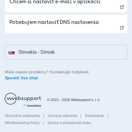
Chcem si nastaviť e-mail v aplikácii
Czechia - Czech
Potrebujem nastaviť DNS nastavenia
Hungary - Magyar
Slovakia - Slovak
Máte nejaké problémy? Kontaktujte helpdesk:
Spustiť live chat
© 2021 - 2026 Websupport s. r. o.
Obchodné podmienky
|
Ochrana súkromia
|
Reklamácie
|
Whistleblowing Policy
|
Správa o prístupnosti webu