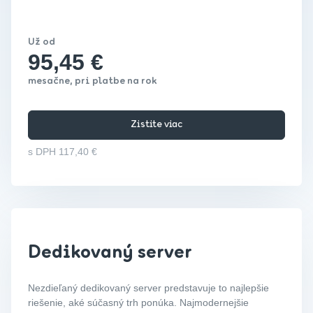
Už od
95,45 €
mesačne, pri platbe na rok
Zistite viac
s DPH 117,40 €
Dedikovaný server
Nezdieľaný dedikovaný server predstavuje to najlepšie
riešenie, aké súčasný trh ponúka. Najmodernejšie