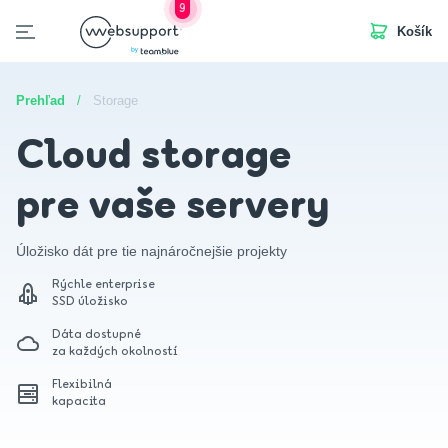
9
Košík
Skip
to
otvorených pozícií
d a servery
Manažované služby
Dáta
Softvér a licencie
content
Prehľad
/
Storage
Cloud storage
pre vaše servery
Úložisko dát pre tie najnáročnejšie projekty
Rýchle enterprise
SSD úložisko
Dáta dostupné
za každých okolností
Flexibilná
kapacita