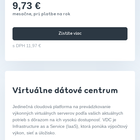
9,73 €
mesačne, pri platbe na rok
Zistite viac
s DPH 11,97 €
Virtuálne dátové centrum
Jedinečná cloudová platforma na prevádzkovanie
výkonných virtuálnych serverov podľa vašich aktuálnych
potrieb s dôrazom na ich vysokú dostupnosť. VDC je
Infrastructure as a Service (IaaS), ktorá ponúka výpočtový
výkon, sieť a úložisko.