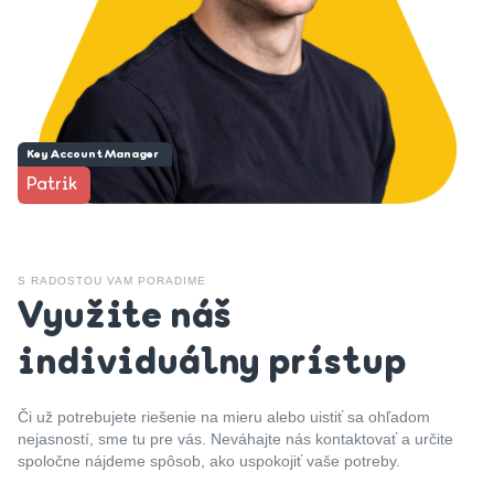
Key Account Manager
Patrik
S RADOSTOU VAM PORADIME
Využite náš
individuálny prístup
Či už potrebujete riešenie na mieru alebo uistiť sa ohľadom
nejasností, sme tu pre vás. Neváhajte nás kontaktovať a určite
spoločne nájdeme spôsob, ako uspokojiť vaše potreby.