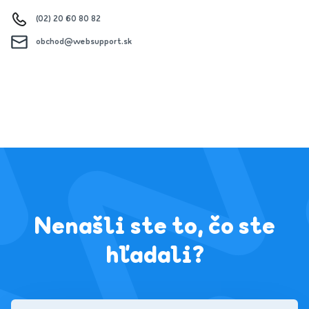
(02) 20 60 80 82
obchod@websupport.sk
Nenašli ste to, čo ste
hľadali?