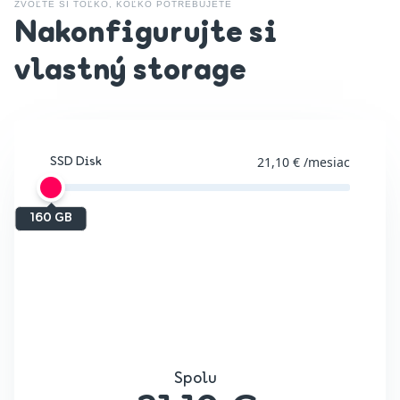
ZVOĽTE SI TOĽKO, KOĽKO POTREBUJETE
Nakonfigurujte si
vlastný storage
21,10 €
/mesiac
SSD Disk
160 GB
Spolu