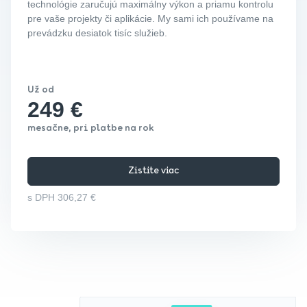
technológie zaručujú maximálny výkon a priamu kontrolu
pre vaše projekty či aplikácie. My sami ich používame na
prevádzku desiatok tisíc služieb.
Už od
249 €
mesačne, pri platbe na rok
Zistite viac
s DPH 306,27 €