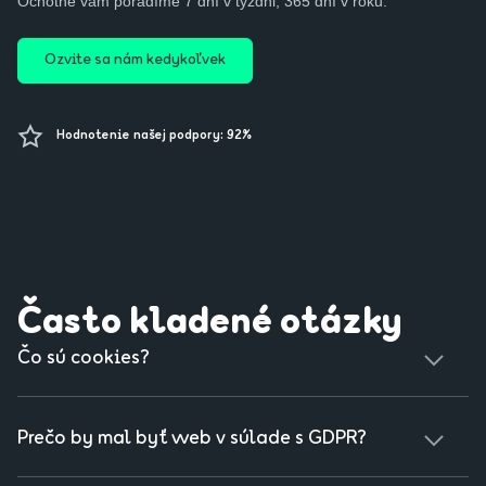
Ochotne vám poradíme 7 dní v týždni, 365 dní v roku.
Ozvite sa nám kedykoľvek
Hodnotenie našej podpory: 92%
Často kladené otázky
Čo sú cookies?
Cookies sú malé textové súbory, ktoré si váš prehliadač
uloží pri návšteve webstránky. Pomáhajú napríklad
Prečo by mal byť web v súlade s GDPR?
zapamätať si nastavenia, zlepšiť používateľský zážitok
alebo zobrazovať reklamu na mieru.