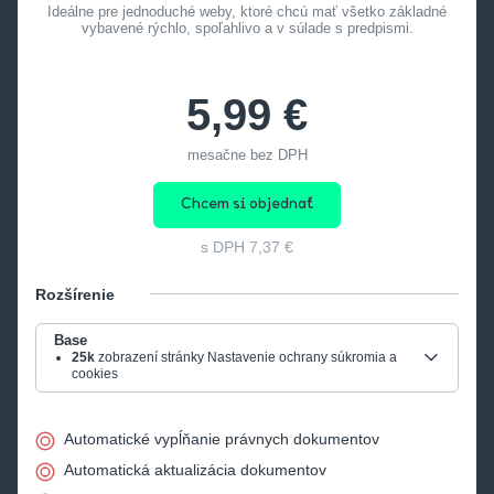
Ideálne pre jednoduché weby, ktoré chcú mať všetko základné
vybavené rýchlo, spoľahlivo a v súlade s predpismi.
5,99 €
mesačne bez DPH
Chcem si objednať
s DPH
7,37 €
Rozšírenie
Base
25k
zobrazení stránky Nastavenie ochrany súkromia a
cookies
Automatické vypĺňanie právnych dokumentov
Automatická aktualizácia dokumentov