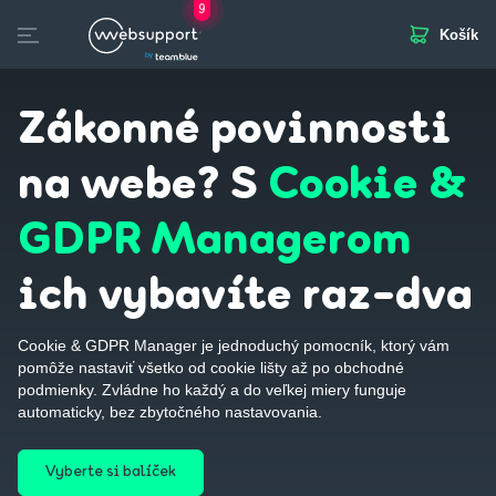
9
Košík
Skip
to
otvorených pozícií
stránka
Biznis Mail
SSL
Doplnkové služby
Servery
content
Zákonné povinnosti
na webe? S
Cookie &
GDPR Managerom
ich vybavíte raz-dva
Cookie & GDPR Manager je jednoduchý pomocník, ktorý vám
pomôže nastaviť všetko od cookie lišty až po obchodné
podmienky. Zvládne ho každý a do veľkej miery funguje
automaticky, bez zbytočného nastavovania.
Vyberte si balíček