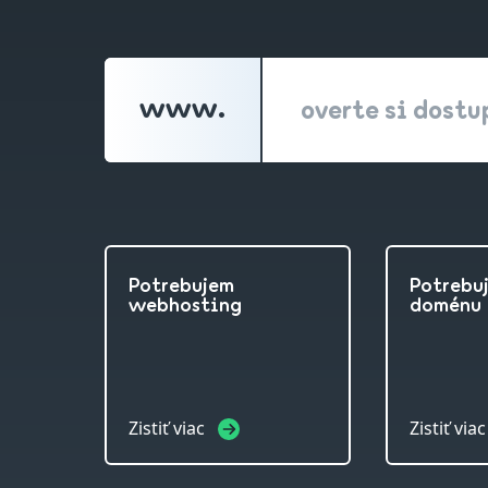
www.
overte si dost
Potrebujem
Potrebu
webhosting
doménu
Zistiť viac
Zistiť via