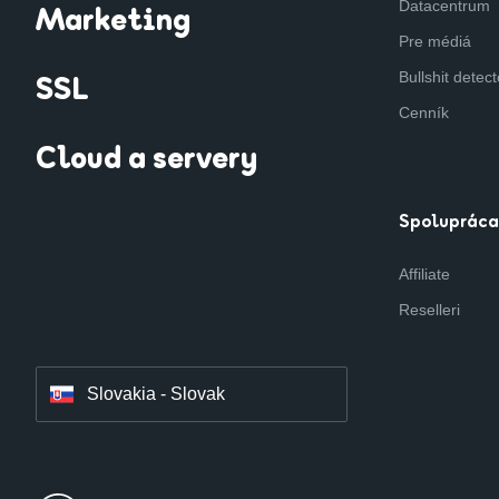
Datacentrum
Marketing
Pre médiá
Bullshit detect
SSL
Cenník
Cloud a servery
Spolupráca
Czechia - Czech
Affiliate
Reselleri
Hungary - Magyar
Slovakia - Slovak