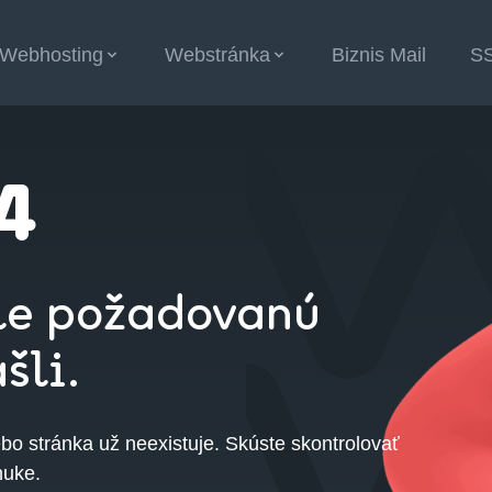
Webhosting
Webstránka
Biznis Mail
S
ícií
4
ale požadovanú
šli.
bo stránka už neexistuje. Skúste skontrolovať
nuke.