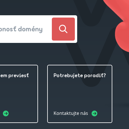
upnosť domény
jem previesť
Potrebujete poradiť?
c
Kontaktujte nás