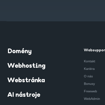
Domény
Websuppor
Kontakt
Webhosting
Kariéra
O nás
Webstránka
Bonusy
Freeweb
AI nástroje
WebAdmin