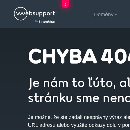
9
Skip
Domény
to
otvorených poz
content
CHYBA 40
Je nám to ľúto, 
stránku sme nena
Je možné, že ste zadali nesprávny výraz ale
URL adresu alebo využite odkazy dolu v po