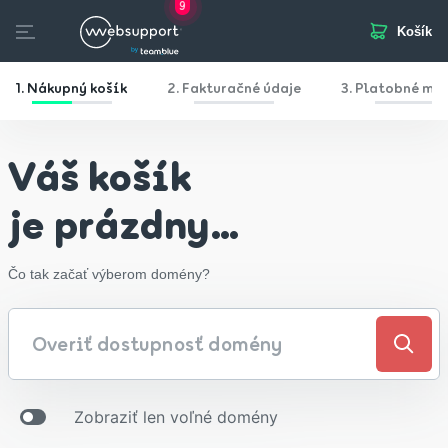
9
Košík
Skip
to
otvorených pozícií
content
Domény
Webhosting
Webstránka
Biznis Mail
SSL
1.
Nákupný košík
2.
Fakturačné údaje
3.
Platobné mo
Váš košík
je prázdny…
Čo tak začať výberom domény?
Zobraziť len voľné domény