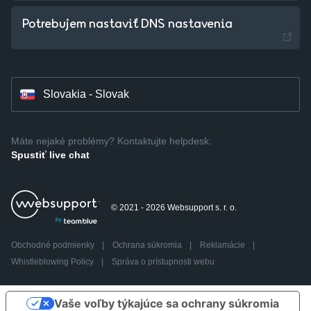
Czechia - Czech
Potrebujem nastaviť DNS nastavenia
Hungary - Magyar
Slovakia - Slovak
Máte nejaké problémy? Kontaktujte helpdesk:
Spustiť live chat
© 2021 - 2026 Websupport s. r. o.
Obchodné podmienky
|
Ochrana súkromia
|
Reklamácie
|
Whistleblowing Policy
|
Správa o prístupnosti webu
Vaše voľby týkajúce sa ochrany súkromia