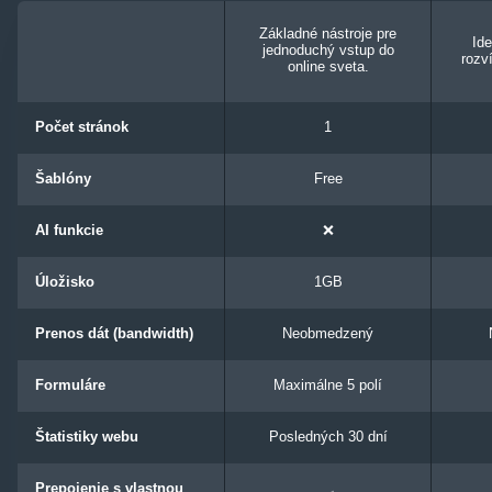
Základné nástroje pre
Ide
jednoduchý vstup do
rozví
online sveta.
Počet stránok
1
Šablóny
Free
AI funkcie
❌
Úložisko
1GB
Prenos dát (bandwidth)
Neobmedzený
Formuláre
Maximálne 5 polí
Štatistiky webu
Posledných 30 dní
Prepojenie s vlastnou