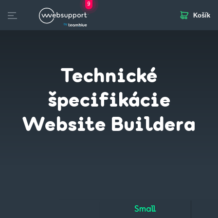
9
Košík
Skip
to
otvorených pozícií
Domény
Webhosting
Webstránka
Biznis Mail
SSL
content
Technické
špecifikácie
Website Buildera
Small