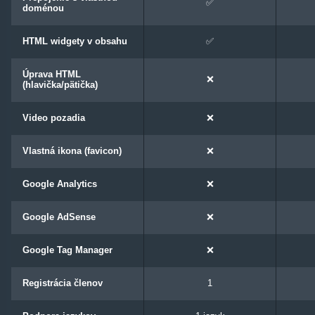
✅
doménou
HTML widgety v obsahu
✅
Úprava HTML
❌
(hlavička/pätička)
Video pozadia
❌
Vlastná ikona (favicon)
❌
Google Analytics
❌
Google AdSense
❌
Google Tag Manager
❌
Registrácia členov
1