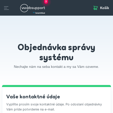
9
Košík
Skip
to
otvorených pozícií
content
Domény
Webhosting
Webstránka
Biznis Mail
SSL
Objednávka správy
systému
Nechajte nám na seba kontakt a my sa Vám ozveme.
Vaše kontaktné údaje
Vyplňte prosím svoje kontaktné údaje. Po odoslaní objednávky
Vám príde potvrdenie na e-mail.