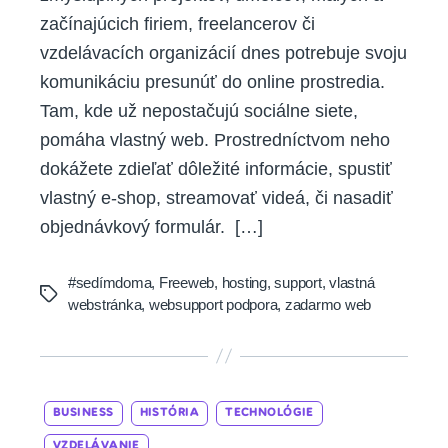
začínajúcich firiem, freelancerov či
vzdelávacích organizácií dnes potrebuje svoju
komunikáciu presunúť do online prostredia.
Tam, kde už nepostačujú sociálne siete,
pomáha vlastný web. Prostredníctvom neho
dokážete zdieľať dôležité informácie, spustiť
vlastný e-shop, streamovať videá, či nasadiť
objednávkový formulár. […]
#sedímdoma
,
Freeweb
,
hosting
,
support
,
vlastná
Tags
webstránka
,
websupport podpora
,
zadarmo web
Categories
BUSINESS
HISTÓRIA
TECHNOLÓGIE
VZDELÁVANIE