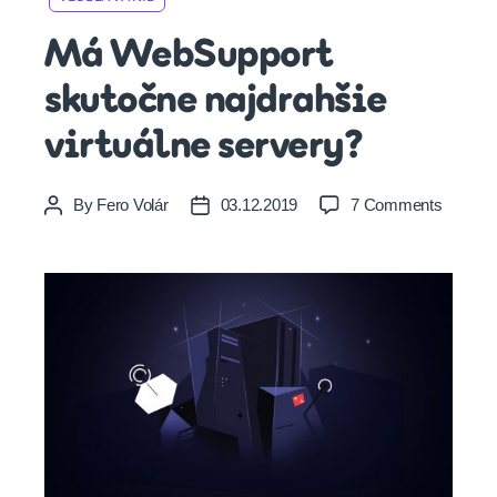
Má WebSupport
skutočne najdrahšie
virtuálne servery?
on
By
Fero Volár
03.12.2019
7 Comments
Post
Post
Má
author
date
WebSup
skutoč
najdrah
virtuáln
servery