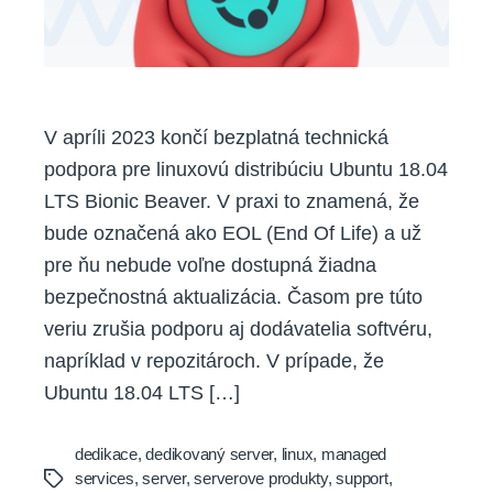
V apríli 2023 končí bezplatná technická
podpora pre linuxovú distribúciu Ubuntu 18.04
LTS Bionic Beaver. V praxi to znamená, že
bude označená ako EOL (End Of Life) a už
pre ňu nebude voľne dostupná žiadna
bezpečnostná aktualizácia. Časom pre túto
veriu zrušia podporu aj dodávatelia softvéru,
napríklad v repozitároch. V prípade, že
Ubuntu 18.04 LTS […]
dedikace
,
dedikovaný server
,
linux
,
managed
services
,
server
,
serverove produkty
,
support
,
Tags