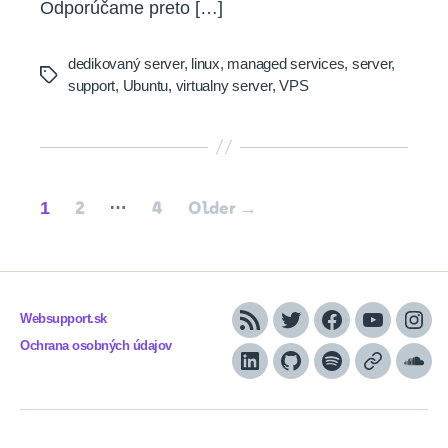
Odporúčame preto […]
dedikovaný server
,
linux
,
managed services
,
server
,
Tags
support
,
Ubuntu
,
virtualny server
,
VPS
Posts
…
1
2
4
Older
→
pagination
Websupport.sk
RSS
Twitter
Facebook
YouTube
Inst
Ochrana osobných údajov
LinkedIn
GitHub
Spotify
Apple
Sou
Podcasts