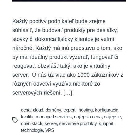
Každý poctivý podnikateľ bude zrejme
súhlasiť, že budovať produkty pre desiatky,
stovky či dokonca tisícky klientov je veľmi
náročné. Každý má inú predstavu o tom, ako
by mal ideálny produkt vyzerať, fungovať či
reagovať, obzvlášť taký, ako je virtuálny
server. U nás už viac ako 1000 zákazníkov z
rôznych odvetví využíva niektoré zo
serverových riešení. […]
cena
,
cloud
,
domény
,
experti
,
hosting
,
konfiguracia
,
kvalita
,
managed services
,
najlepsia cena
,
najlepsie
,
Tags
open stack
,
server
,
serverove produkty
,
support
,
technologie
,
VPS