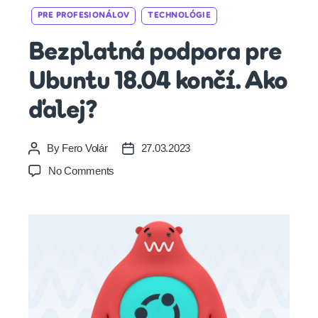
Categories
PRE PROFESIONÁLOV
TECHNOLÓGIE
Bezplatná podpora pre
Ubuntu 18.04 končí. Ako
ďalej?
By
Fero Volár
27.03.2023
Post
Post
author
date
on
No Comments
Bezplatná
podpora
pre
Ubuntu
18.04
končí.
Ako
ďalej?