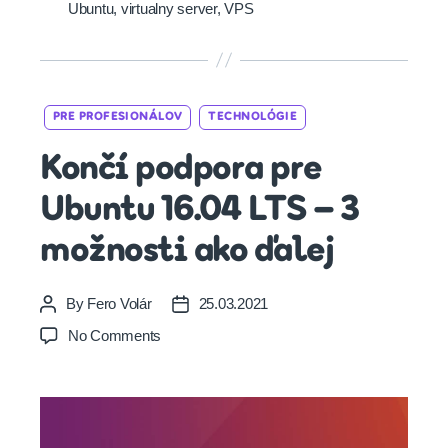
Ubuntu
,
virtualny server
,
VPS
Categories
PRE PROFESIONÁLOV
TECHNOLÓGIE
Končí podpora pre
Ubuntu 16.04 LTS – 3
možnosti ako ďalej
By
Fero Volár
25.03.2021
Post
Post
author
date
on
No Comments
Končí
podpora
pre
Ubuntu
16.04