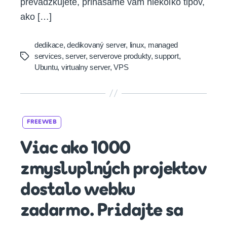
prevádzkujete, prinášame vám niekoľko tipov,
ako […]
dedikace
,
dedikovaný server
,
linux
,
managed
services
,
server
,
serverove produkty
,
support
,
Tags
Ubuntu
,
virtualny server
,
VPS
Categories
FREEWEB
Viac ako 1000
zmysluplných projektov
dostalo webku
zadarmo. Pridajte sa