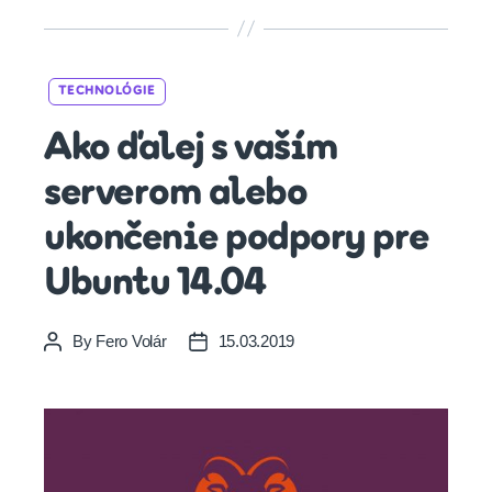
Categories
TECHNOLÓGIE
Ako ďalej s vaším
serverom alebo
ukončenie podpory pre
Ubuntu 14.04
By
Fero Volár
15.03.2019
Post
Post
author
date