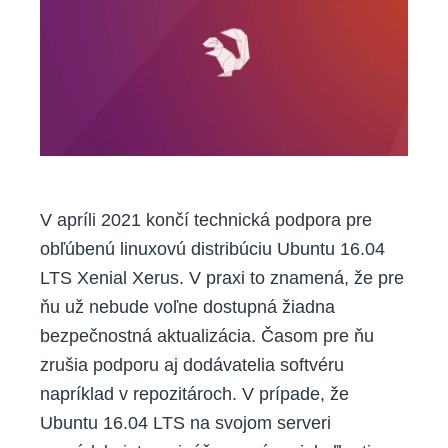
LTS
–
3
možnosti
ako
ďalej
V apríli 2021 končí technická podpora pre
obľúbenú linuxovú distribúciu Ubuntu 16.04
LTS Xenial Xerus. V praxi to znamená, že pre
ňu už nebude voľne dostupná žiadna
bezpečnostná aktualizácia. Časom pre ňu
zrušia podporu aj dodávatelia softvéru
napríklad v repozitároch. V prípade, že
Ubuntu 16.04 LTS na svojom serveri