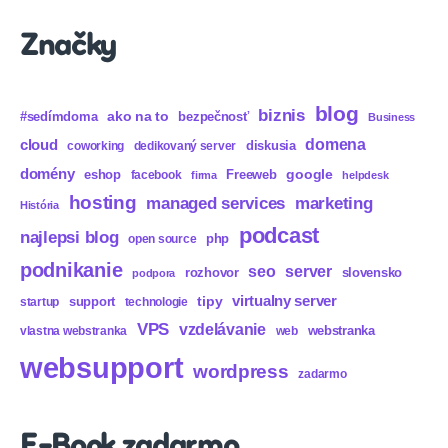
Značky
blog
biznis
ako na to
#sedímdoma
bezpečnosť
Business
domena
cloud
diskusia
coworking
dedikovaný server
domény
eshop
Freeweb
google
facebook
firma
helpdesk
hosting
marketing
managed services
História
podcast
najlepsi blog
php
open source
podnikanie
seo
server
rozhovor
slovensko
podpora
virtualny server
tipy
support
startup
technologie
VPS
vzdelávanie
webstranka
vlastna webstranka
web
websupport
wordpress
zadarmo
E-Book zadarmo