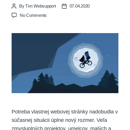
By
Tím Websupport
07.04.2020
Post
Post
author
date
on
No Comments
Viac
ako
1000
zmysluplných
projektov
dostalo
webku
zadarmo.
Pridajte
sa
Potreba vlastnej webovej stránky nadobudla v
súčasnej situácii úplne nový rozmer. Veľa
zmysluplných projektov, umelcov, malých a