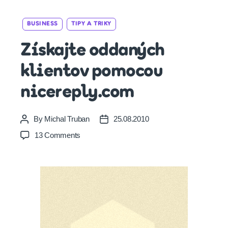
Categories
BUSINESS
TIPY A TRIKY
Získajte oddaných
klientov pomocou
nicereply.com
By
Michal Truban
25.08.2010
Post
Post
author
date
on
13 Comments
Získajte
oddaných
klientov
pomocou
nicereply.com