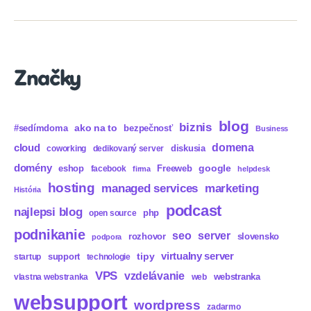
Podcasts
Značky
blog
biznis
ako na to
#sedímdoma
bezpečnosť
Business
domena
cloud
diskusia
coworking
dedikovaný server
domény
eshop
Freeweb
google
facebook
firma
helpdesk
hosting
marketing
managed services
História
podcast
najlepsi blog
php
open source
podnikanie
seo
server
rozhovor
slovensko
podpora
virtualny server
tipy
support
startup
technologie
VPS
vzdelávanie
webstranka
vlastna webstranka
web
websupport
wordpress
zadarmo