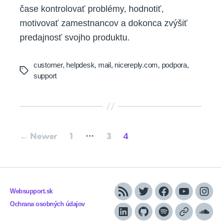
čase kontrolovať problémy, hodnotiť,
motivovať zamestnancov a dokonca zvýšiť
predajnosť svojho produktu.
customer
,
helpdesk
,
mail
,
nicereply.com
,
podpora
,
Tags
support
Posts
…
4
←
Newer
1
3
pagination
Websupport.sk
RSS
Twitter
Facebook
YouTube
Inst
Ochrana osobných údajov
LinkedIn
GitHub
Spotify
Apple
Sou