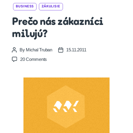
Categories
BUSINESS
ZÁKULISIE
Prečo nás zákazníci
milujú?
By
Michal Truban
15.11.2011
Post
Post
author
date
on
20 Comments
Prečo
nás
zákazníci
milujú?