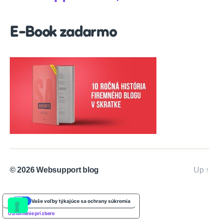
E-Book zadarmo
© 2026
Websupport blog
Up
↑
Vaše voľby týkajúce sa ochrany súkromia
Oznámenie pri zbere