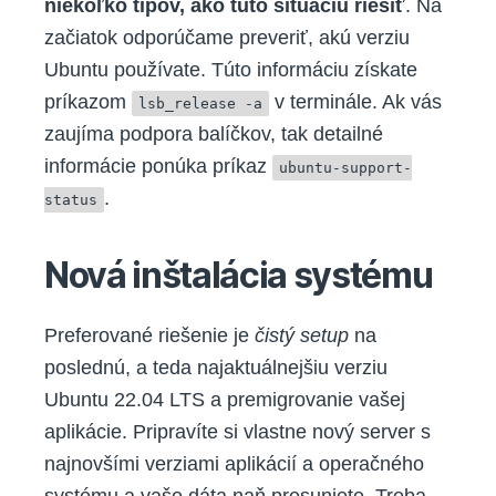
niekoľko tipov, ako túto situáciu riešiť
. Na
začiatok odporúčame preveriť, akú verziu
Ubuntu používate. Túto informáciu získate
príkazom
v terminále. Ak vás
lsb_release -a
zaujíma podpora balíčkov, tak detailné
informácie ponúka príkaz
ubuntu-support-
.
status
Nová inštalácia systému
Preferované riešenie je
čistý setup
na
poslednú, a teda najaktuálnejšiu verziu
Ubuntu 22.04 LTS a premigrovanie vašej
aplikácie. Pripravíte si vlastne nový server s
najnovšími verziami aplikácií a operačného