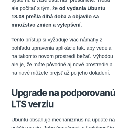
systému a vaše dáta naň presuniete. Treba
ale počítať s tým, že
od vydania Ubuntu
18.08 prešla dlhá doba a objavilo sa
množstvo zmien a vylepšení
.
Tento prístup si vyžaduje viac námahy z
pohľadu upravenia aplikácie tak, aby vedela
na takomto novom prostredí bežať. Výhodou
ale je, že máte pôvodné aj nové prostredie a
na nové môžete prejsť až po jeho doladení.
Upgrade na podporovanú
LTS verziu
Ubuntu obsahuje mechanizmus na update na
vyššiu verziu. Jeho úspešnosť a funkčnosť je