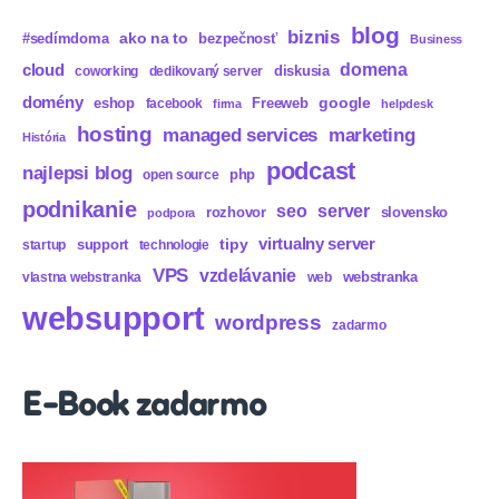
blog
biznis
ako na to
#sedímdoma
bezpečnosť
Business
domena
cloud
diskusia
coworking
dedikovaný server
domény
eshop
Freeweb
google
facebook
firma
helpdesk
hosting
marketing
managed services
História
podcast
najlepsi blog
php
open source
podnikanie
seo
server
rozhovor
slovensko
podpora
virtualny server
tipy
support
startup
technologie
VPS
vzdelávanie
webstranka
vlastna webstranka
web
websupport
wordpress
zadarmo
E-Book zadarmo