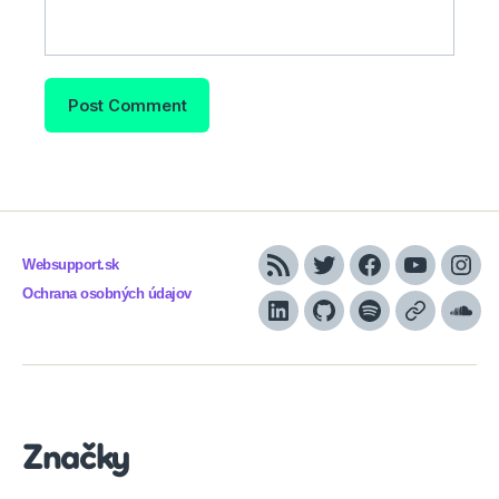
Websupport.sk
RSS
Twitter
Facebook
YouTube
Inst
Ochrana osobných údajov
LinkedIn
GitHub
Spotify
Apple
Sou
Podcasts
Značky