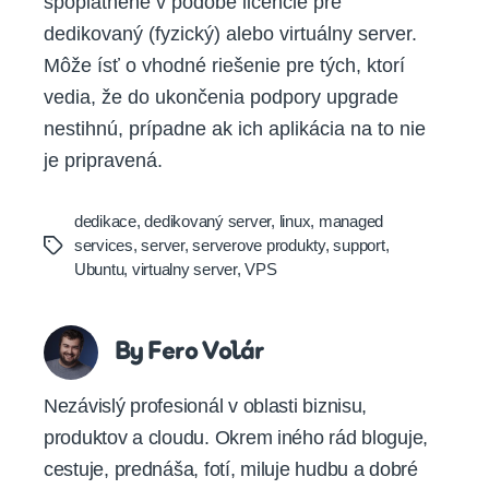
spoplatnené v podobe licencie pre
dedikovaný (fyzický) alebo virtuálny server.
Môže ísť o vhodné riešenie pre tých, ktorí
vedia, že do ukončenia podpory upgrade
nestihnú, prípadne ak ich aplikácia na to nie
je pripravená.
dedikace
,
dedikovaný server
,
linux
,
managed
services
,
server
,
serverove produkty
,
support
,
Tags
Ubuntu
,
virtualny server
,
VPS
By Fero Volár
Nezávislý profesionál v oblasti biznisu,
produktov a cloudu. Okrem iného rád bloguje,
cestuje, prednáša, fotí, miluje hudbu a dobré