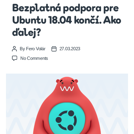
Bezplatná podpora pre
Ubuntu 18.04 končí. Ako
ďalej?
By
Fero Volár
27.03.2023
Post
Post
author
date
on
No Comments
Bezplatná
podpora
pre
Ubuntu
18.04
končí.
Ako
ďalej?