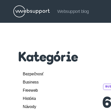
Websupport blog
Websupport
blog
Kategórie
Bezpečnosť
Business
BUS
Freeweb
História
6
Návody