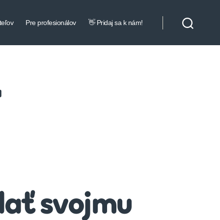
teľov
Pre profesionálov
👋 Pridaj sa k nám!
a
dať svojmu