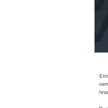
Exi
nem
hra