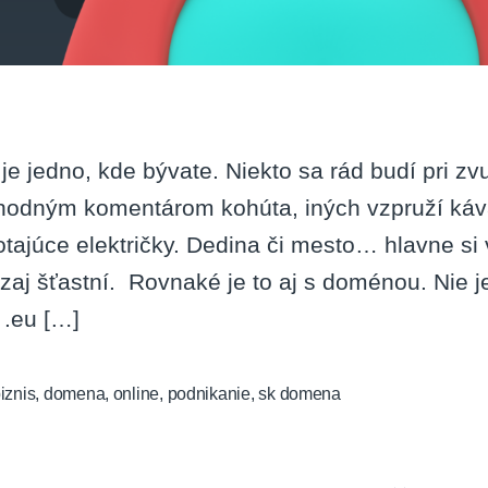
 je jedno, kde bývate. Niekto sa rád budí pri z
hodným komentárom kohúta, iných vzpruží káva
otajúce električky. Dedina či mesto… hlavne si
zaj šťastní. Rovnaké je to aj s doménou. Nie je
, .eu […]
iznis
,
domena
,
online
,
podnikanie
,
sk domena