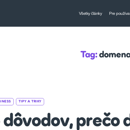
Všetky články
Pre používa
Tag:
domen
Categories
INESS
TIPY A TRIKY
 dôvodov, prečo 