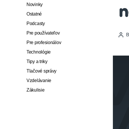
Novinky
n
Ostatné
Podcasty
Pre používateľov
Pos
auth
Pre profesionálov
Technológie
Tipy a triky
Tlačové správy
Vzdelávanie
Zákulisie