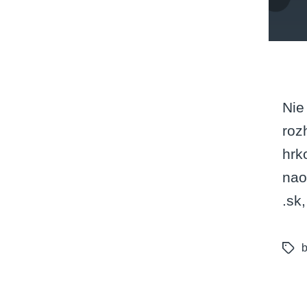
Nie
roz
hrk
nao
.sk
b
Tags