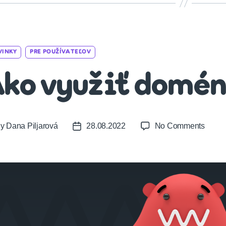
Categories
VINKY
PRE POUŽÍVATEĽOV
ko využiť domén
on
By
Dana Piljarová
28.08.2022
No Comments
t
Post
Ako
or
date
využiť
domé
napln