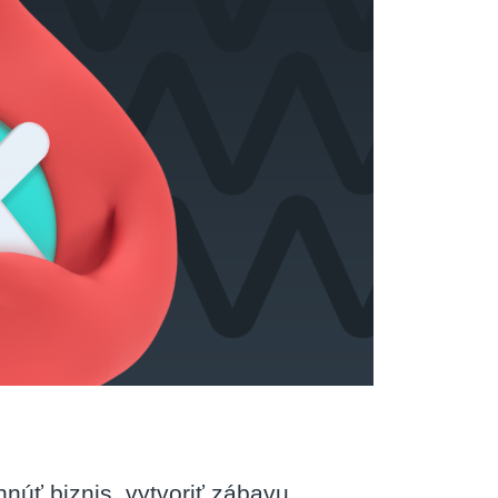
úť biznis, vytvoriť zábavu,