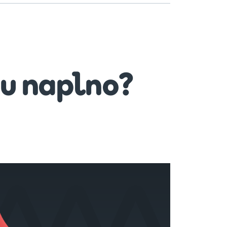
u naplno?
nu
o?