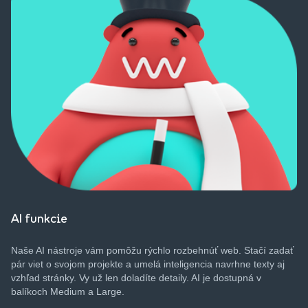
AI funkcie
Naše
AI
nástroje
vám
pomôžu
rýchlo
rozbehnúť
web.
Stačí
zadať
pár
viet
o
svojom
projekte
a
umelá
inteligencia
navrhne
texty
aj
vzhľad
stránky
. Vy
už
len
doladíte
detaily
. AI je
dostupná
v
balíkoch
Medium a Large.