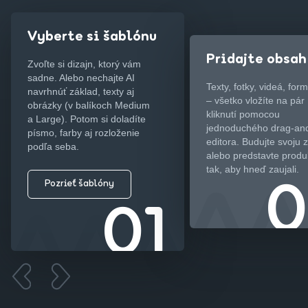
Vyberte si šablónu
Pridajte obsah
Zvoľte si dizajn, ktorý vám
sadne. Alebo nechajte AI
Texty, fotky, videá, for
navrhnúť základ, texty aj
– všetko vložíte na pár
obrázky (v balíkoch Medium
kliknutí pomocou
a Large). Potom si doladíte
jednoduchého drag-an
písmo, farby aj rozloženie
editora. Budujte svoju 
podľa seba.
alebo predstavte produ
tak, aby hneď zaujali.
Pozrieť šablóny