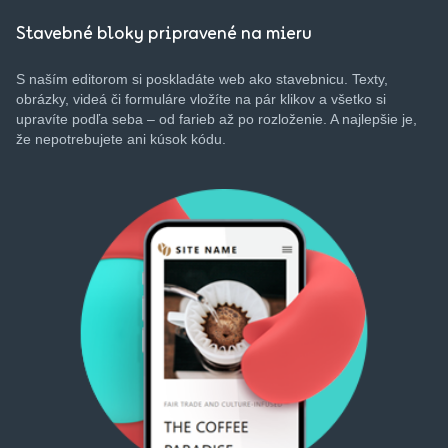
Stavebné bloky pripravené na mieru
S
naším
editorom
si
poskladáte
web
ako
stavebnicu
.
Texty
,
obrázky
,
videá
či
formuláre
vložíte
na
pár
klikov
a
všetko
si
upravíte
podľa
seba
– od
farieb
až
po
rozloženie
. A
najlepšie
je,
že
nepotrebujete
ani
kúsok
kódu
.