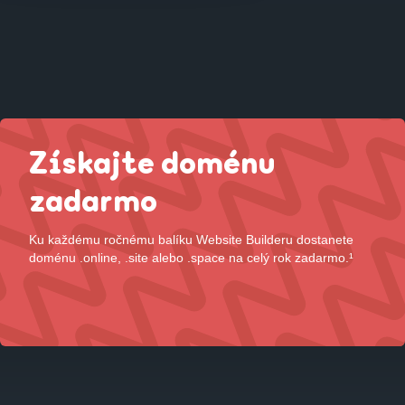
Získajte doménu
zadarmo
Ku
každému
ročnému
balíku
Website
Builderu
dostanete
doménu
.online
, .site
alebo
.space
na
celý
rok
zadarmo
.
¹