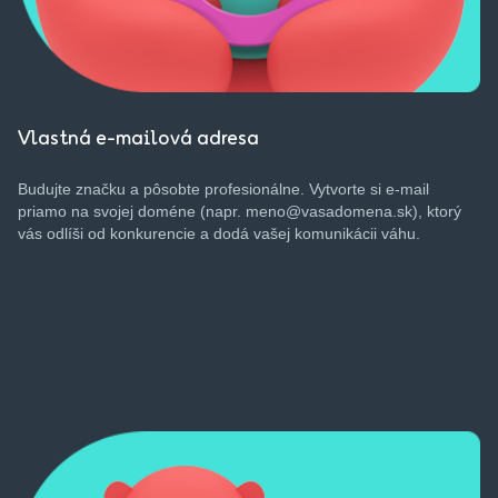
Vlastná e-mailová adresa
Budujte
značku
a
pôsobte
profesionálne
.
Vytvorte
si
e-mail
priamo
na
svojej
doméne
(
napr
. meno@vasadomena.sk),
ktorý
vás
odlíši
od
konkurencie
a
dodá
vašej
komunikácii
váhu
.