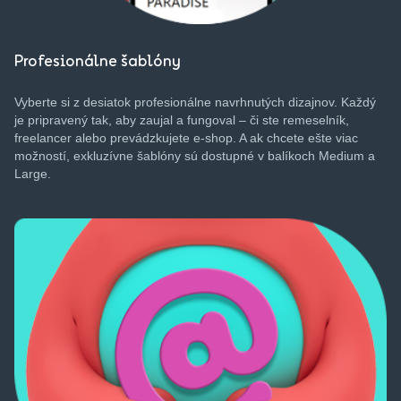
Profesionálne šablóny
Vyberte
si
z
desiatok
profesionálne
navrhnutých
dizajnov
.
Každý
je
pripravený
tak
, aby
zaujal
a
fungoval
–
či
ste
remeselník
,
freelancer
alebo
prevádzkujete
e-shop.
A
ak
chcete
ešte
viac
možností
,
exkluzívne
šablóny
sú
dostupné
v
balíkoch
Medium a
Large.