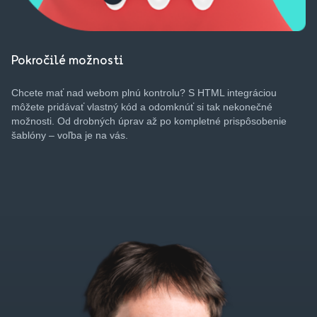
Pokročilé možnosti
Chcete
mať
nad
webom
plnú
kontrolu
? S HTML
integráciou
môžete
pridávať
vlastný
kód
a
odomknúť
si tak
nekonečné
možnosti
. Od
drobných
úprav
až
po
kompletné
prispôsobenie
šablóny
–
voľba
je
na
vás
.