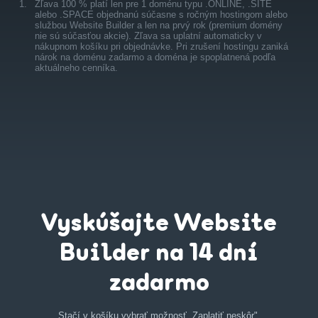
1.
Zľava 100 % platí len pre 1 doménu typu .ONLINE, .SITE
alebo .SPACE objednanú súčasne s ročným hostingom alebo
službou Website Builder a len na prvý rok (premium domény
nie sú súčasťou akcie). Zľava sa uplatní automaticky v
nákupnom košíku pri objednávke. Pri zrušení hostingu zaniká
nárok na doménu zadarmo a doména je spoplatnená podľa
aktuálneho cenníka.
Vyskúšajte Website
Builder na 14 dní
zadarmo
Stačí v košíku vybrať možnosť „Zaplatiť neskôr".