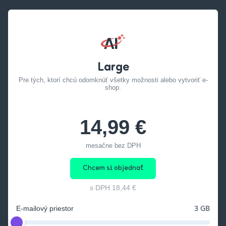
Large
Pre tých, ktorí chcú odomknúť všetky možnosti alebo vytvoriť e-
shop.
14,99 €
mesačne bez DPH
Chcem si objednať
s DPH
18,44 €
3 GB
E-mailový priestor