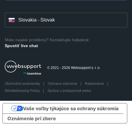
Slovakia - Slovak
Máte nejaké problémy? Kontaktujte helpdesk:
Spustiť live chat
© 2021 - 2026 Websupport s. r. o.
Obchodné podmienky
|
Ochrana súkromia
|
Reklamácie
|
Whistleblowing Policy
|
Správa o prístupnosti webu
Vaše voľby týkajúce sa ochrany súkromia
Oznámenie pri zbere