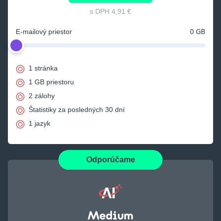
s DPH
4,91 €
0 GB
E-mailový priestor
1 stránka
1 GB priestoru
2 zálohy
Štatistiky za posledných 30 dní
1 jazyk
Odporúčame
Medium