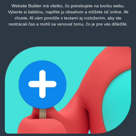
Website Builder
má
všetko
,
čo
potrebujete
na
tvorbu
webu
.
Vyberte
si
šablónu
,
naplňte
ju
obsahom
a
môžete
ísť
online. Ak
chcete
, AI
vám
pomôže
s
textami
aj
rozložením
, aby
ste
nestrácali
čas
a
mohli
sa
venovať
tomu
,
čo
je pre
vás
dôležité
.