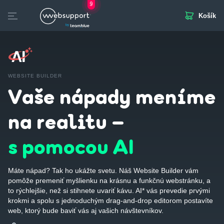
9
Košík
Skip
to
otvorených pozícií
Domény
Webhosting
Webstránka
Biznis Mail
SSL
content
WEBSITE BUILDER
Vaše nápady meníme
na realitu –
s pomocou AI
Máte nápad? Tak ho ukážte svetu. Náš Website Builder vám
pomôže premeniť myšlienku na krásnu a funkčnú webstránku, a
to rýchlejšie, než si stihnete uvariť kávu. AI* vás prevedie prvými
krokmi a spolu s jednoduchým drag-and-drop editorom postavíte
web, ktorý bude baviť vás aj vašich návštevníkov.