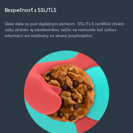
Bezpečnosť s SSL/TLS
Vaše
dáta
sú
pod
digitálnym
zámkom
. SSL/TLS
certifikát
chráni
vašu
stránku
aj
návštevníkov
,
takže
sa
nemusíte
báť
únikov
informácií
ani
nedôvery
zo
strany
používateľov
.