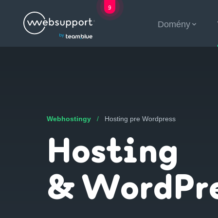
9
Skip
Domény
to
otvorených poz
content
Webhostingy
/
Hosting pre Wordpress
Hosting
& WordPr