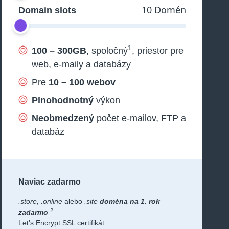
10 Domén
Domain slots
1
100 – 300GB
, spoločný
, priestor pre
web, e-maily a databázy
Pre
10 – 100 webov
Plnohodnotný
výkon
Neobmedzený
počet e-mailov, FTP a
databáz
Naviac zadarmo
.store, .online
alebo
.site
doména na 1. rok
2
zadarmo
Let’s Encrypt SSL certifikát