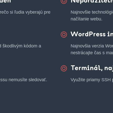
 deň
Neporaziteľ
ečo si ľudia vyberajú pre
Najnovšie technológie
načítanie webu.
WordPress in
d škodlivým kódom a
Najnovšia verzia Wo
nestrácajte čas s ma
Terminál, na
ssu nemusíte sledovať.
Využite priamy SSH 