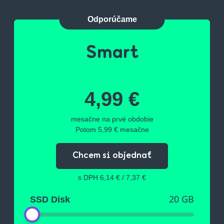
Odporúčame
Smart
4,99 €
mesačne na prvé obdobie
Potom
5,99 €
mesačne
Chcem si objednať
s DPH
6,14 €
/
7,37 €
20 GB
SSD Disk