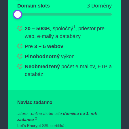
3 Domény
Domain slots
1
20 – 50GB
, spoločný
, priestor pre
web, e-maily a databázy
Pre
3 – 5 webov
Plnohodnotný
výkon
Neobmedzený
počet e-mailov, FTP a
databáz
Naviac zadarmo
.store, .online
alebo
.site
doména na 1. rok
2
zadarmo
Let’s Encrypt SSL certifikát