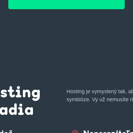
sting
Hosting je vymyslený tak, 
symbióze. Vy už nemusíte rie
ladia