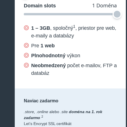
1 Doména
Domain slots
1
1 – 3GB
, spoločný
, priestor pre web,
e-maily a databázy
Pre
1 web
Plnohodnotný
výkon
Neobmedzený
počet e-mailov, FTP a
databáz
Naviac zadarmo
.store, .online
alebo
.site
doména na 1. rok
2
zadarmo
Let’s Encrypt SSL certifikát