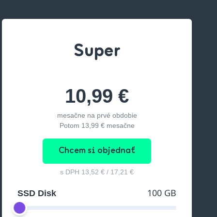
Super
10,99 €
mesačne na prvé obdobie
Potom
13,99 €
mesačne
Chcem si objednať
s DPH
13,52 €
/
17,21 €
100 GB
SSD Disk