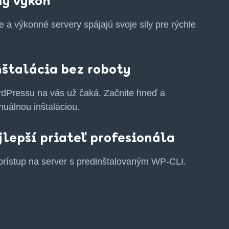
ný výkon
 a výkonné servery spájajú svoje sily pre rýchle
štalácia bez roboty
rdPressu na vás už čaká. Začnite hneď a
nuálnou inštaláciou.
jlepší priateľ profesionála
prístup na server s predinštalovaným WP-CLI.