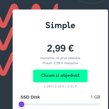
Simple
2,99 €
mesačne na prvé obdobie
Potom
3,99 €
mesačne
Chcem si objednať
s DPH
3,68 €
/
4,91 €
1 GB
SSD Disk