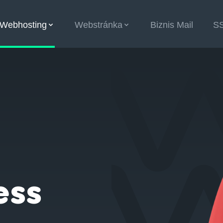
Webhosting
Webstránka
Biznis Mail
S
ícií
ess