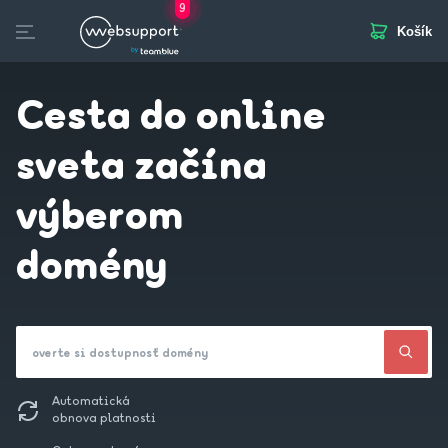
9
Košík
Skip
to
otvorených pozícií
Domény
Webhosting
Webstránka
Biznis Mail
SSL
content
Cesta do online
sveta začína
výberom
domény
overte si dostupnosť domény
Automatická
obnova platnosti