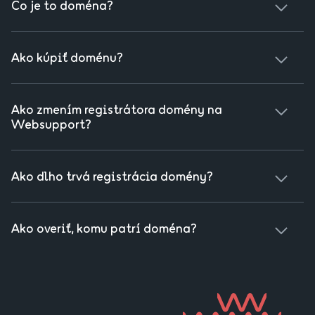
Čo je to doména?
Doména je, v jednoduchosti povedané, názov vašej stránky
na internete. Konkrétna doména je napríklad:
Ako kúpiť doménu?
websupport.sk
.
Kúpa domény je jednoduchá záležitosť. Ak máte
premyslený názov, stačí zistiť, či je doména voľná priamo
Ako zmením registrátora domény na
tu na našom webe. Ak áno, doménu si rýchlo zaregistrujte,
Websupport?
aby vás niekto nepredbehol.
O zmenu registrátora žiada vždy vlastník domény. Stačí
pokračovať na stránku
Prevod domény k Websupportu
a
Ako dlho trvá registrácia domény?
riadiť sa podľa inštrukcií.
Všetky domény registrujeme ihneď po prijatí platby.
Väčšina domén je plne funkčných do 24 hodín. Niektoré
Ako overiť, komu patrí doména?
zahraničné môžu vyžadovať viac času.
Každá internetová doména má okrem základných dát o
sebe aj informácie, ktoré na prvý pohľad nie sú viditeľné.
Ako sa k nim dostať? Jeden z najucelenejších pohľadov na
tieto detaily umožňuje služba