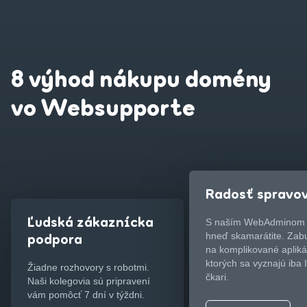
8 výhod nákupu domény
vo Websupporte
Radosť spravo
Ľudská zákaznícka
S naším WebAdminom
hneď skamarátite. Zab
podpora
na komplikované apliká
ktorých sa vyznajú iba 
Žiadne rozhovory s robotmi.
čkari.
Naši kolegovia sú pripravení
vám pomôcť 7 dní v týždni.