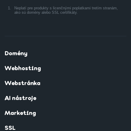
1.
Neplatí pre produkty s licenčnými poplatkami tretím stranám,
ako sú domény alebo SSL certifikáty.
Domény
Webhosting
Webstránka
AI nástroje
Marketing
SSL