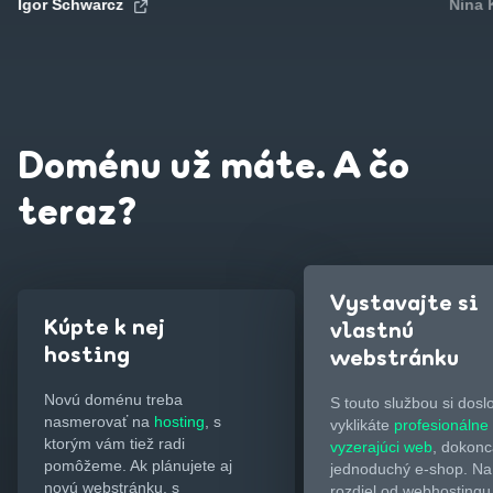
Igor Schwarcz
Nina
Doménu už máte. A čo
teraz?
Vystavajte si
Kúpte k nej
vlastnú
hosting
webstránku
Novú doménu treba
S touto službou si dosl
nasmerovať na
hosting
, s
vyklikáte
profesionálne
ktorým vám tiež radi
vyzerajúci web
, dokonc
pomôžeme. Ak plánujete aj
jednoduchý e-shop. Na
novú webstránku, s
rozdiel od webhostingu