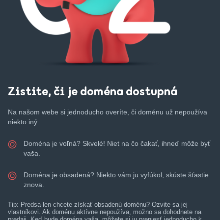
Zistite, či je doména dostupná
Na našom webe si jednoducho overíte, či doménu už nepoužíva
niekto iný.
Doména je voľná? Skvelé! Niet na čo čakať, ihneď môže byť
vaša.
Doména je obsadená? Niekto vám ju vyfúkol, skúste šťastie
znova.
Tip: Predsa len chcete získať obsadenú doménu? Ozvite sa jej
vlastníkovi. Ak doménu aktívne nepoužíva, možno sa dohodnete na
predaji. Keď bude doména vaša, môžete si ju preniesť jednoducho k