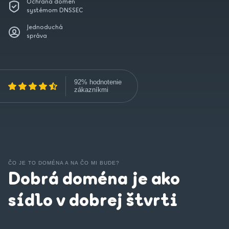
Ochrana domén
systémom DNSSEC
Jednoduchá
správa
92% hodnotenie
zákazníkmi
ČO JE TO DOMÉNA A NA ČO MI BUDE?
Dobrá doména je ako
sídlo v dobrej štvrti