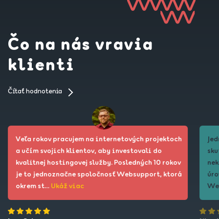
http://whois.domaintools.com/
. Do riadku napíšte konkrétnu
doménu a objavia sa podrobné informácie o vlastníkovi
alebo registrátorovi tejto domény.
Čo na nás vravia
klienti
Čítať hodnotenia
Veľa rokov pracujem na internetových projektoch
Jed
a učím svojich klientov, aby investovali do
sku
kvalitnej hostingovej služby. Posledných 10 rokov
nek
je to jednoznačne spoločnosť Websupport, ktorá
úro
okrem st…
Ukáž viac
We