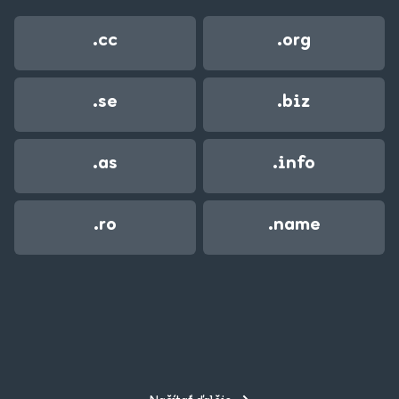
.cc
.org
.se
.biz
.as
.info
.ro
.name