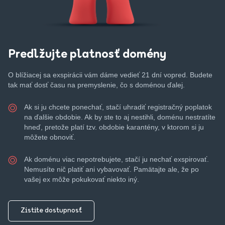
Predlžujte platnosť domény
O blížiacej sa exspirácii vám dáme vedieť 21 dní vopred. Budete
tak mať dosť času na premyslenie, čo s doménou ďalej.
Ak si ju chcete ponechať, stačí uhradiť registračný poplatok
na ďalšie obdobie. Ak by ste to aj nestihli, doménu nestratíte
hneď, pretože platí tzv. obdobie karantény, v ktorom si ju
môžete obnoviť.
Ak doménu viac nepotrebujete, stačí ju nechať exspirovať.
Nemusíte nič platiť ani vybavovať. Pamätajte ale, že po
vašej ex môže pokukovať niekto iný.
Zistite dostupnosť