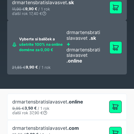
drmartensbratislavasvet
.sk
11,90 €
9,90 €
/
1 rok
ďalší rok 17,40 €
drmartensbrati
slavasvet
.sk
Vyberte si balíček a
ušetrite 100% na online
drmartensbrati
doméne za 0,00 €
slavasvet
.online
21,85 €
9,90 €
/
1 rok
drmartensbratislavasvet
.online
9,95 €
3,50 €
/
1 rok
ďalší rok 37,90 €
drmartensbratislavasvet
.com