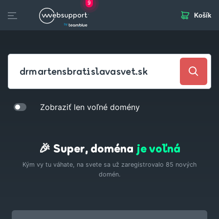
9
Košík
Skip
to
otvorených pozícií
content
Domény
Webhosting
Webstránka
Biznis Mail
SSL
Zobraziť len voľné domény
🎉 Super, doména
je voľná
Kým vy tu váhate, na svete sa už zaregistrovalo
86
nových
domén.