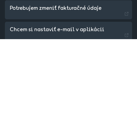
Potrebujem zmeniť fakturačné údaje
Chcem si nastaviť e-mail v aplikácii
Czechia - Czech
Potrebujem nastaviť DNS nastavenia
Hungary - Magyar
Slovakia - Slovak
Máte nejaké problémy? Kontaktujte helpdesk:
Spustiť live chat
© 2021 - 2026 Websupport s. r. o.