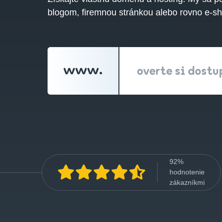
blogom, firemnou stránkou alebo rovno e-s
www.
overte si dost
92%
hodnotenie
zákazníkmi