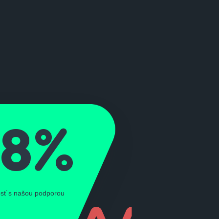
98%
sť s našou podporou