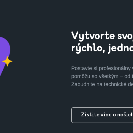
Vytvorte svo
rýchlo, jedn
Postavte si profesionálny
pomôžu so všetkým – od te
Zabudnite na technické det
Zistite viac o našic