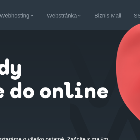
Webhosting
Webstránka
Biznis Mail
S
ícií
dy
 do online
ostaráme o všetko ostatné. Začnite s malým