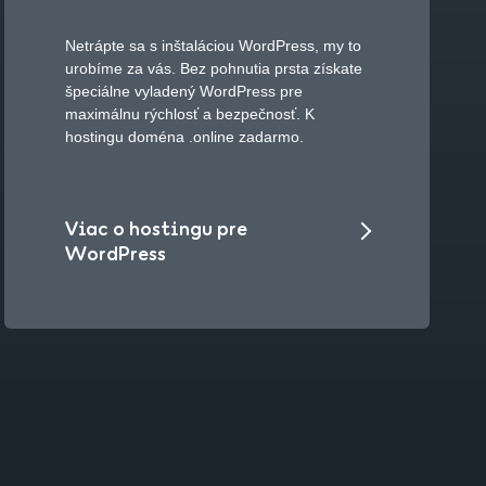
Netrápte sa s inštaláciou WordPress, my to
urobíme za vás. Bez pohnutia prsta získate
špeciálne vyladený WordPress pre
maximálnu rýchlosť a bezpečnosť. K
hostingu doména .online zadarmo.
Viac o hostingu pre
WordPress