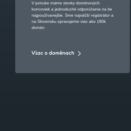
V ponuke máme stovky doménových
koncoviek a jednoduché odporúčania na tie
najpoužívanejšie. Sme najväčší registrátor a
na Slovensku spravujeme viac ako 180k
domén.
Viac o doménach