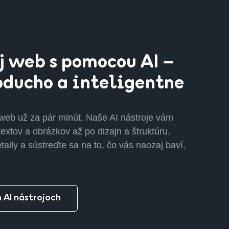
j web s pomocou AI –
oducho a inteligentne
 web už za pár minút. Naše AI nástroje vám
xtov a obrázkov až po dizajn a štruktúru.
aily a sústreďte sa na to, čo vás naozaj baví.
h AI nástrojoch