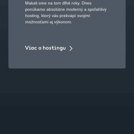
Makali sme na tom dlhé roky. Dnes
ponúkame absolútne moderný a spoľahlivý
hosting, ktorý vás prekvapí svojimi
možnosťami aj výkonom.
Viac o hostingu