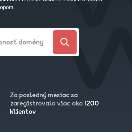
hopom.
upnosť domény
Za posledný mesiac sa
zaregistrovalo viac ako
1200
klientov