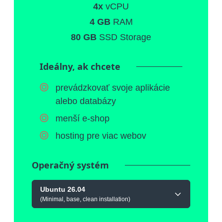
4x
vCPU
4 GB
RAM
80 GB
SSD Storage
Ideálny, ak chcete
prevádzkovať svoje aplikácie
alebo databázy
menší e-shop
hosting pre viac webov
Operačný systém
Ubuntu 26.04
(Minimal, base, clean installation)