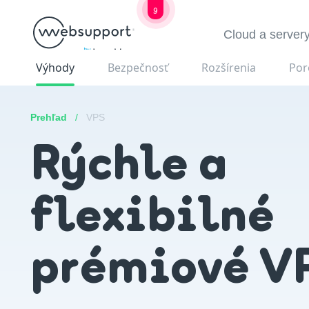
9
Skip
Cloud a server
to
otvorených poz
content
Výhody
Bezpečnosť
Rozšírenia
Por
Prehľad
/
VPS
Rýchle a
flexibilné
prémiové V