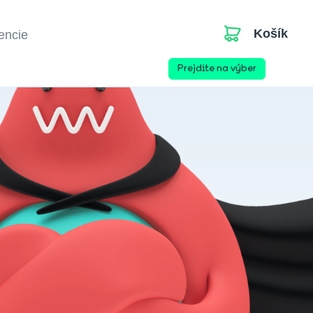
Košík
cencie
Prejdite na výber