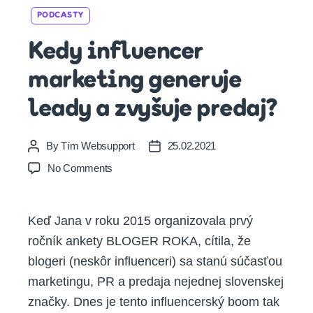
Categories
PODCASTY
Kedy influencer
marketing generuje
leady a zvyšuje predaj?
By
Tím Websupport
25.02.2021
Post
Post
author
date
on
No Comments
Kedy
influencer
marketing
Keď Jana v roku 2015 organizovala prvý
generuje
ročník ankety BLOGER ROKA, cítila, že
leady
a
blogeri (neskôr influenceri) sa stanú súčasťou
zvyšuje
marketingu, PR a predaja nejednej slovenskej
predaj?
značky. Dnes je tento influencerský boom tak