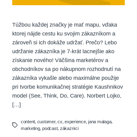
Túžbou každej značky je mať mapu, vďaka
ktorej nájde cestu ku svojim zákazníkom a
zároveň si ich dokáže udržať. Prečo? Lebo
udržanie zákazníka je 7-krát lacnejšie ako
získanie nového! Väčšina marketérov a
obchodníkov sa po nákupnom rozhodnutí na
zákazníka vykašle alebo maximálne použije
pri tvorbe komunikačnej stratégie Kaushnikov
model (See, Think, Do, Care). Norbert Lojko,
[…]
content
,
customer
,
cx
,
experience
,
jana malaga
,
Tags
marketing
,
podcast
,
zákazníci