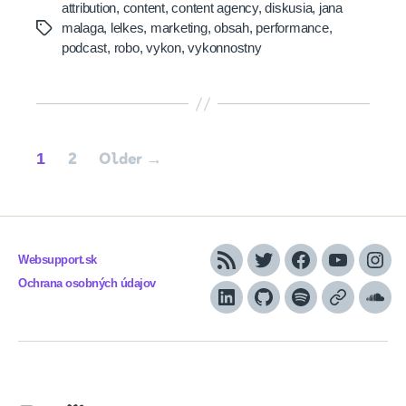
attribution
,
content
,
content agency
,
diskusia
,
jana
malaga
,
lelkes
,
marketing
,
obsah
,
performance
,
Tags
podcast
,
robo
,
vykon
,
vykonnostny
Posts
1
2
Older
→
pagination
Websupport.sk
RSS
Twitter
Facebook
YouTube
Inst
Ochrana osobných údajov
LinkedIn
GitHub
Spotify
Apple
Sou
Podcasts