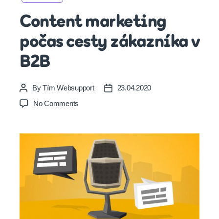
Content marketing
počas cesty zákazníka v
B2B
By
Tím Websupport
23.04.2020
Post
Post
author
date
on
No Comments
Content
marketing
počas
cesty
zákazníka
v
B2B