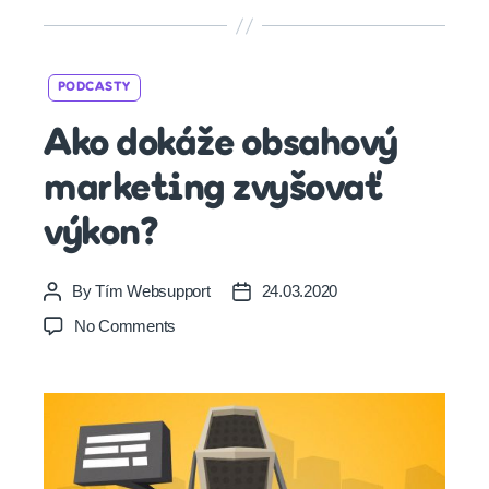
Categories
PODCASTY
Ako dokáže obsahový
marketing zvyšovať
výkon?
By
Tím Websupport
24.03.2020
Post
Post
author
date
on
No Comments
Ako
dokáže
obsahový
marketing
zvyšovať
výkon?