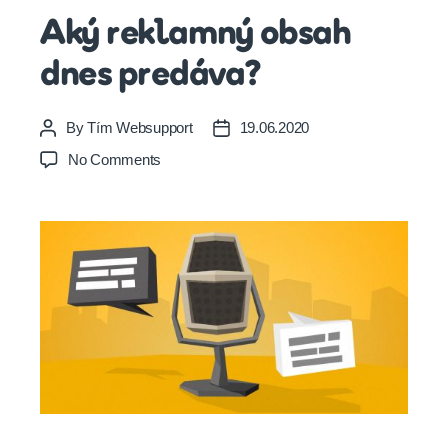
Aký reklamný obsah
dnes predáva?
By
Tím Websupport
19.06.2020
Post
Post
author
date
on
No Comments
Aký
reklamný
obsah
dnes
predáva?