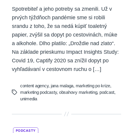
Spotrebiteľ a jeho potreby sa zmenili. Už v
prvých týždňoch pandémie sme si robili
srandu z toho, že sa nedá kúpiť toaletný
papier, zvýšil sa dopyt po cestovinách, múke
a alkohole. Dlho platilo: „Droždie nad zlato“.
Na základe prieskumu Impact Insights Study:
Covid 19, Captify 2020 sa znížil dopyt po
vyhľadávaní v cestovnom ruchu o […]
content agency
,
jana malaga
,
marketing po krize
,
marketing podcasty
,
obsahovy marketing
,
podcast
,
Tags
unimedia
Categories
PODCASTY