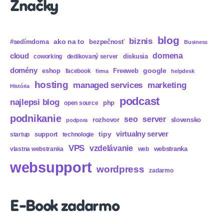
Značky
blog
biznis
ako na to
#sedímdoma
bezpečnosť
Business
domena
cloud
diskusia
coworking
dedikovaný server
domény
eshop
Freeweb
google
facebook
firma
helpdesk
hosting
marketing
managed services
História
podcast
najlepsi blog
php
open source
podnikanie
seo
server
rozhovor
slovensko
podpora
virtualny server
tipy
support
startup
technologie
VPS
vzdelávanie
webstranka
vlastna webstranka
web
websupport
wordpress
zadarmo
E-Book zadarmo