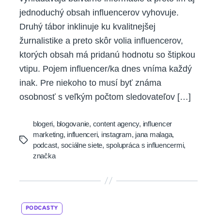
jednoduchý obsah influencerov vyhovuje.
Druhý tábor inklinuje ku kvalitnejšej
žurnalistike a preto skôr volia influencerov,
ktorých obsah má pridanú hodnotu so štipkou
vtipu. Pojem influencer/ka dnes vníma každý
inak. Pre niekoho to musí byť známa
osobnosť s veľkým počtom sledovateľov […]
blogeri
,
blogovanie
,
content agency
,
influencer
marketing
,
influenceri
,
instagram
,
jana malaga
,
Tags
podcast
,
sociálne siete
,
spolupráca s influencermi
,
značka
Categories
PODCASTY