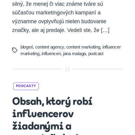
silný, že menej či viac známe tváre sú
súčasťou marketingových kampaní a
významne ovplyvňujú nielen budovanie
značky, ale aj predaje. Vedeli ste, že […]
blogeri
,
content agency
,
content marketing
,
influencer
Tags
marketing
,
influenceri
,
jana malaga
,
podcast
Categories
PODCASTY
Obsah, ktorý robí
influencerov
žiadanými a