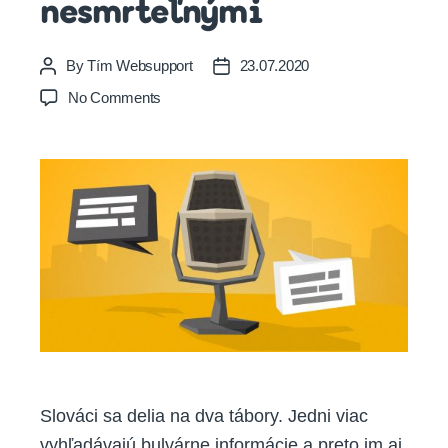
nesmrteľnými
By
Tím Websupport
23.07.2020
Post
Post
author
date
on
No Comments
Obsah,
ktorý
robí
influencerov
žiadanými
a
nesmrteľnými
Slováci sa delia na dva tábory. Jedni viac
vyhľadávajú bulvárne informácie a preto im aj