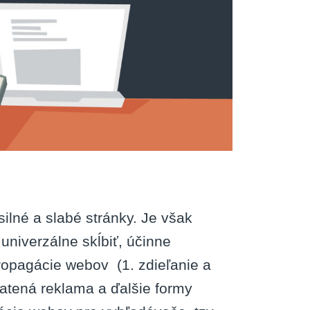
lné a slabé stránky. Je však
univerzálne skĺbiť, účinne
ropagácie webov (1. zdieľanie a
latená reklama a ďalšie formy