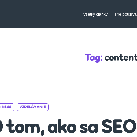
Všetky články
Pre používa
Tag:
conten
Categories
INESS
VZDELÁVANIE
 tom, ako sa SEO