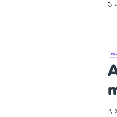
c
Tags
PO
A
m
Pos