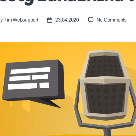
on
By
Tím Websupport
23.04.2020
No Comments
t
Post
Cont
or
date
mark
poč
cest
záka
v
B2B