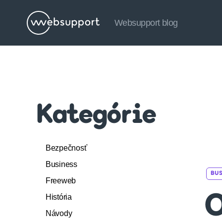
Websupport blog
Websupport
blog
Kategórie
Bezpečnosť
Business
BUS
Freeweb
História
O
Návody