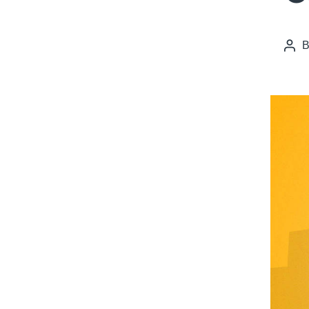
Pos
auth