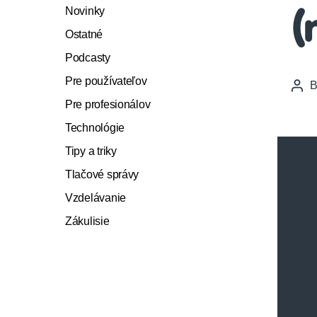
Novinky
(
Ostatné
Podcasty
Pre používateľov
Pos
auth
Pre profesionálov
Technológie
Tipy a triky
Tlačové správy
Vzdelávanie
Zákulisie