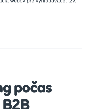
ácia webov pre vyhľadávače, tzv.
ng počas
v B2B