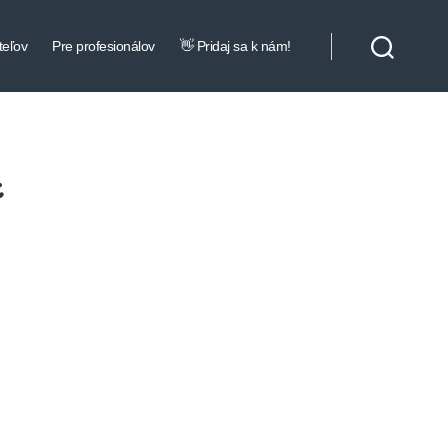
teľov
Pre profesionálov
👋 Pridaj sa k nám!
t