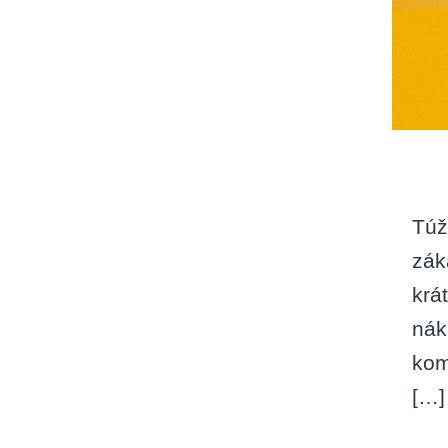
Túž
zák
krá
nák
kom
[…]