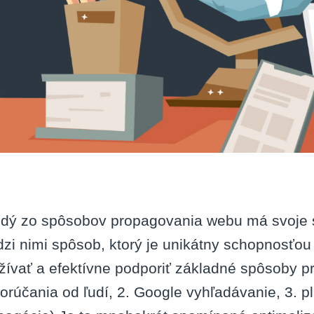
dý zo spôsobov propagovania webu má svoje si
zi nimi spôsob, ktorý je unikátny schopnosťou 
žívať a efektívne podporiť základné spôsoby p
orúčania od ľudí, 2. Google vyhľadávanie, 3. p