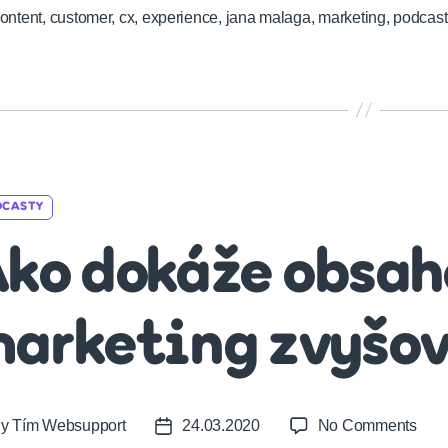
ontent
,
customer
,
cx
,
experience
,
jana malaga
,
marketing
,
podcast
Categories
DCASTY
ko dokáže obsah
arketing zvyšov
on
By
Tím Websupport
24.03.2020
No Comments
t
Post