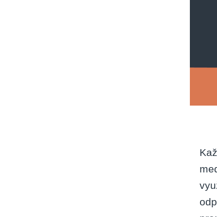
Kaž
med
vyu
odp