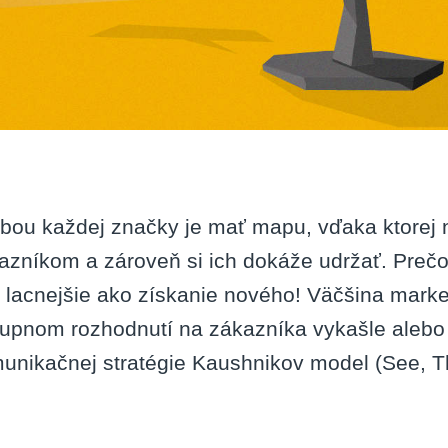
bou každej značky je mať mapu, vďaka ktorej 
azníkom a zároveň si ich dokáže udržať. Prečo
t lacnejšie ako získanie nového! Väčšina mark
upnom rozhodnutí na zákazníka vykašle alebo 
unikačnej stratégie Kaushnikov model (See, Th