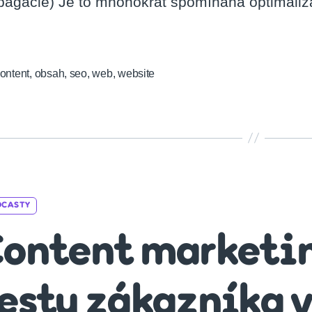
pagácie) Je to mnohokrát spomínaná optimaliz
ontent
,
obsah
,
seo
,
web
,
website
Categories
DCASTY
ontent marketi
esty zákazníka 