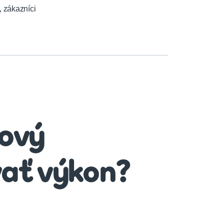
,
zákazníci
ový
ať výkon?