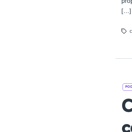
pro
[…]
c
Tags
PO
C
c