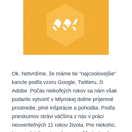
byť
v
práci
šťastnejší
Ok. Netvrdíme, že máme tie “najcoolovejšie”
kancle podľa vzoru Google, Twitteru, či
Adobe. Počas niekoľkých rokov sa nám však
podarilo vytvoriť v Mlynskej doline príjemné
prostredie, plné inšpirácie a pohodlia. Podľa
prieskumov strávi väčšina z nás v práci
neuveriteľných 11 rokov života. Pre niekoho,