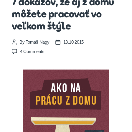
7 dôkazov, že aj z domu
môžete pracovať vo
veľkom štýle
By
Tomáš Nagy
13.10.2015
Post
Post
author
date
on
4 Comments
7
dôkazov,
že
aj
z
domu
môžete
pracovať
vo
veľkom
štýle