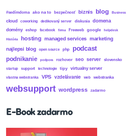
blog
biznis
ako na to
#sedímdoma
bezpečnosť
Business
domena
cloud
diskusia
coworking
dedikovaný server
domény
eshop
Freeweb
google
facebook
firma
helpdesk
hosting
marketing
managed services
História
podcast
najlepsi blog
php
open source
podnikanie
seo
server
rozhovor
slovensko
podpora
virtualny server
tipy
support
startup
technologie
VPS
vzdelávanie
webstranka
vlastna webstranka
web
websupport
wordpress
zadarmo
E-Book zadarmo