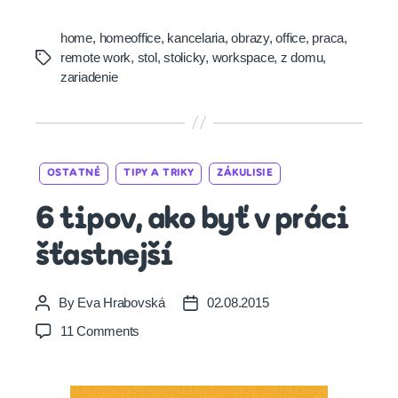
home
,
homeoffice
,
kancelaria
,
obrazy
,
office
,
praca
,
remote work
,
stol
,
stolicky
,
workspace
,
z domu
,
Tags
zariadenie
Categories
OSTATNÉ
TIPY A TRIKY
ZÁKULISIE
6 tipov, ako byť v práci
šťastnejší
By
Eva Hrabovská
02.08.2015
Post
Post
author
date
on
11 Comments
6
tipov,
ako