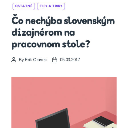
Categories
OSTATNÉ
TIPY A TRIKY
Čo nechýba slovenským
dizajnérom na
pracovnom stole?
By
Erik Oravec
05.03.2017
Post
Post
author
date