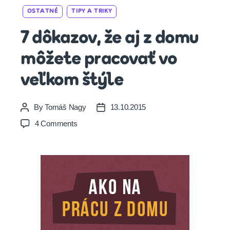
Categories
OSTATNÉ
TIPY A TRIKY
7 dôkazov, že aj z domu
môžete pracovať vo
veľkom štýle
By
Tomáš Nagy
13.10.2015
Post
Post
author
date
on
4 Comments
7
dôkazov,
že
aj
z
domu
môžete
pracovať
vo