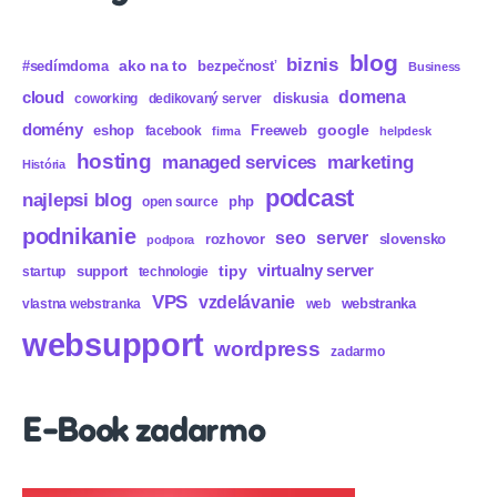
blog
biznis
ako na to
#sedímdoma
bezpečnosť
Business
domena
cloud
diskusia
coworking
dedikovaný server
domény
eshop
Freeweb
google
facebook
firma
helpdesk
hosting
marketing
managed services
História
podcast
najlepsi blog
php
open source
podnikanie
seo
server
rozhovor
slovensko
podpora
virtualny server
tipy
support
startup
technologie
VPS
vzdelávanie
webstranka
vlastna webstranka
web
websupport
wordpress
zadarmo
E-Book zadarmo