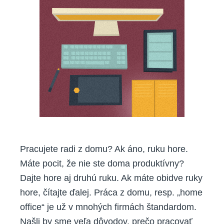
veľkom
štýle
Pracujete radi z domu? Ak áno, ruku hore.
Máte pocit, že nie ste doma produktívny?
Dajte hore aj druhú ruku. Ak máte obidve ruky
hore, čítajte ďalej. Práca z domu, resp. „home
office“ je už v mnohých firmách štandardom.
Našli by sme veľa dôvodov, prečo pracovať