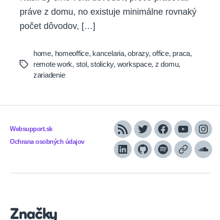
práve z domu, no existuje minimálne rovnaký
počet dôvodov, […]
home
,
homeoffice
,
kancelaria
,
obrazy
,
office
,
praca
,
remote work
,
stol
,
stolicky
,
workspace
,
z domu
,
Tags
zariadenie
Websupport.sk
RSS
Twitter
Facebook
YouTube
Inst
Ochrana osobných údajov
LinkedIn
GitHub
Spotify
Apple
Sou
Podcasts
Značky