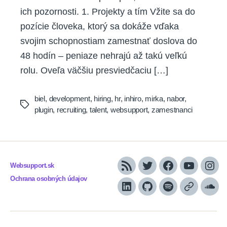
ich pozornosti. 1. Projekty a tím Vžite sa do
pozície človeka, ktorý sa dokáže vďaka
svojim schopnostiam zamestnať doslova do
48 hodín – peniaze nehrajú až takú veľkú
rolu. Oveľa väčšiu presviedčaciu […]
biel
,
development
,
hiring
,
hr
,
inhiro
,
mirka
,
nabor
,
Tags
plugin
,
recruiting
,
talent
,
websupport
,
zamestnanci
Websupport.sk
RSS
Twitter
Facebook
YouTube
Inst
Ochrana osobných údajov
LinkedIn
GitHub
Spotify
Apple
Sou
Podcasts