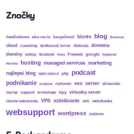
Značky
blog
biznis
ako na to
#sedímdoma
bezpečnosť
Business
domena
cloud
diskusia
coworking
dedikovaný server
domény
eshop
Freeweb
google
facebook
firma
helpdesk
hosting
marketing
managed services
História
podcast
najlepsi blog
php
open source
podnikanie
seo
server
rozhovor
slovensko
podpora
virtualny server
tipy
support
startup
technologie
VPS
vzdelávanie
webstranka
vlastna webstranka
web
websupport
wordpress
zadarmo