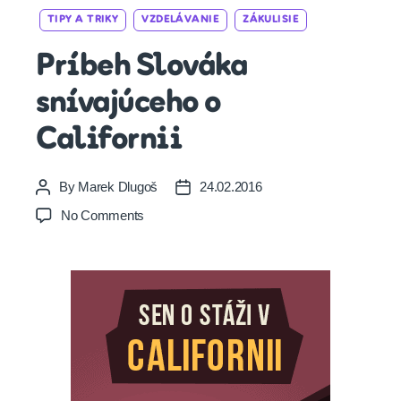
Categories
TIPY A TRIKY
VZDELÁVANIE
ZÁKULISIE
Príbeh Slováka
snívajúceho o
Californii
By
Marek Dlugoš
24.02.2016
Post
Post
author
date
on
No Comments
Príbeh
Slováka
snívajúceho
o
Californii