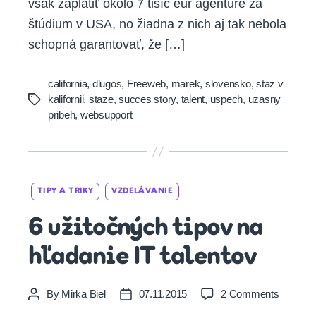
však zaplatiť okolo 7 tisíc eur agentúre za
štúdium v USA, no žiadna z nich aj tak nebola
schopná garantovať, že […]
california
,
dlugos
,
Freeweb
,
marek
,
slovensko
,
staz v
kalifornii
,
staze
,
succes story
,
talent
,
uspech
,
uzasny
Tags
pribeh
,
websupport
Categories
TIPY A TRIKY
VZDELÁVANIE
6 užitočných tipov na
hľadanie IT talentov
on
By
Mirka Biel
07.11.2015
2 Comments
Post
Post
6
author
date