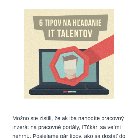
užitočn
tipov
na
hľadanie
IT
talentov
Možno ste zistili, že ak iba nahodíte pracovný
inzerát na pracovné portály, ITčkári sa veľmi
nehrnú. Posielame pár tipov, ako sa dostať do