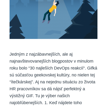
Jedným z najzábavnejších, ale aj
najnavštevovanejších blogpostov v minulom
roku bolo “30 najleších DevOps reakcií“. Gifká
sú súčasťou geekovskej kultúry, no nielen tej
“ítečkárskej”. Aj na nejednu situáciu zo života
HR pracovníkov sa dá nájsť perfektný a
výstižný GIF. Tu je výber našich
najobľúbenejších. 1. Keď nájdete toho