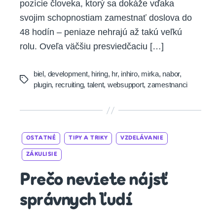
pozície človeka, ktorý sa dokáže vďaka
svojim schopnostiam zamestnať doslova do
48 hodín – peniaze nehrajú až takú veľkú
rolu. Oveľa väčšiu presviedčaciu […]
biel
,
development
,
hiring
,
hr
,
inhiro
,
mirka
,
nabor
,
Tags
plugin
,
recruiting
,
talent
,
websupport
,
zamestnanci
Categories
OSTATNÉ
TIPY A TRIKY
VZDELÁVANIE
ZÁKULISIE
Prečo neviete nájsť
správnych ľudí