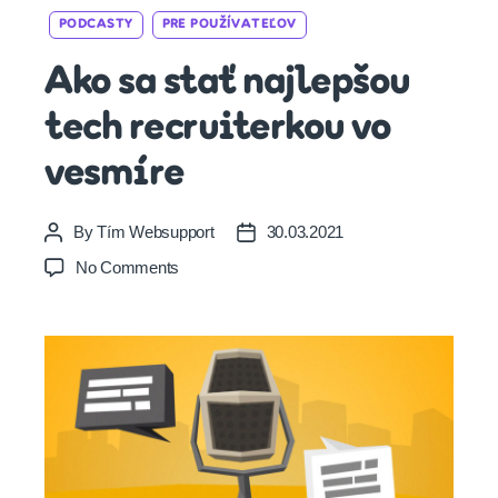
Categories
PODCASTY
PRE POUŽÍVATEĽOV
Ako sa stať najlepšou
tech recruiterkou vo
vesmíre
By
Tím Websupport
30.03.2021
Post
Post
author
date
on
No Comments
Ako
sa
stať
najlepšou
tech
recruiterkou
vo
vesmíre