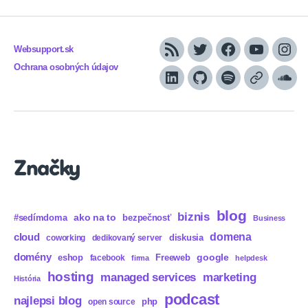
Websupport.sk
RSS
Twitter
Facebook
YouTube
Inst
Ochrana osobných údajov
LinkedIn
GitHub
Spotify
Apple
Sou
Podcasts
Značky
blog
biznis
ako na to
#sedímdoma
bezpečnosť
Business
domena
cloud
diskusia
coworking
dedikovaný server
domény
eshop
Freeweb
google
facebook
firma
helpdesk
hosting
marketing
managed services
História
podcast
najlepsi blog
php
open source