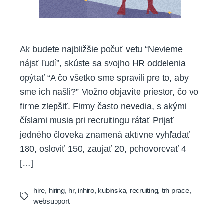
Ak budete najbližšie počuť vetu “Nevieme
nájsť ľudí”, skúste sa svojho HR oddelenia
opýtať “A čo všetko sme spravili pre to, aby
sme ich našli?” Možno objavíte priestor, čo vo
firme zlepšiť. Firmy často nevedia, s akými
číslami musia pri recruitingu rátať Prijať
jedného človeka znamená aktívne vyhľadať
180, osloviť 150, zaujať 20, pohovorovať 4
[…]
hire
,
hiring
,
hr
,
inhiro
,
kubinska
,
recruiting
,
trh prace
,
Tags
websupport