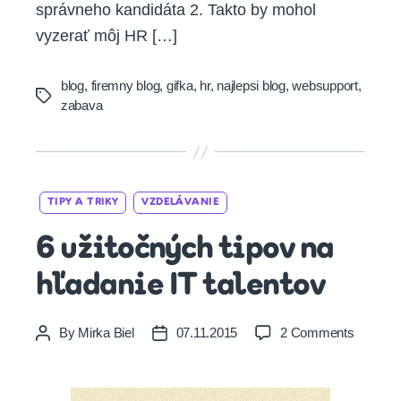
správneho kandidáta 2. Takto by mohol
vyzerať môj HR […]
blog
,
firemny blog
,
gifka
,
hr
,
najlepsi blog
,
websupport
,
Tags
zabava
Categories
TIPY A TRIKY
VZDELÁVANIE
6 užitočných tipov na
hľadanie IT talentov
on
By
Mirka Biel
07.11.2015
2 Comments
Post
Post
6
author
date
užitočn
tipov