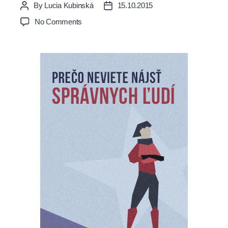
By
Lucia Kubinská
15.10.2015
Post
Post
author
date
on
No Comments
Prečo
neviete
nájsť
správnych
ľudí