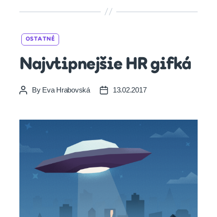
Categories
OSTATNÉ
Najvtipnejšie HR gifká
By
Eva Hrabovská
13.02.2017
Post
Post
author
date