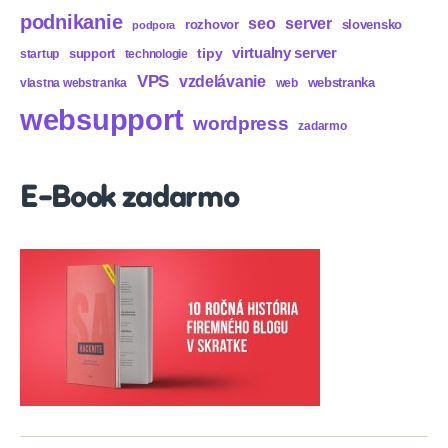
podnikanie
seo
server
rozhovor
slovensko
podpora
virtualny server
tipy
support
startup
technologie
VPS
vzdelávanie
webstranka
vlastna webstranka
web
websupport
wordpress
zadarmo
E-Book zadarmo