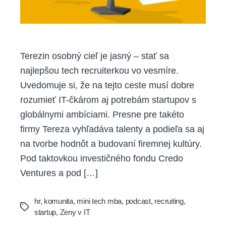
Terezin osobný cieľ je jasný – stať sa
najlepšou tech recruiterkou vo vesmíre.
Uvedomuje si, že na tejto ceste musí dobre
rozumieť IT-čkárom aj potrebám startupov s
globálnymi ambíciami. Presne pre takéto
firmy Tereza vyhľadáva talenty a podieľa sa aj
na tvorbe hodnôt a budovaní firemnej kultúry.
Pod taktovkou investičného fondu Credo
Ventures a pod […]
hr
,
komunita
,
mini tech mba
,
podcast
,
recruiting
,
Tags
startup
,
Zeny v IT