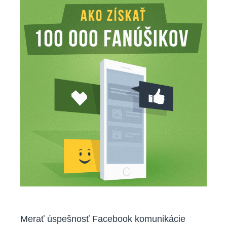
100
000
fanúšikov
na
Facebooku?
Merať úspešnosť Facebook komunikácie