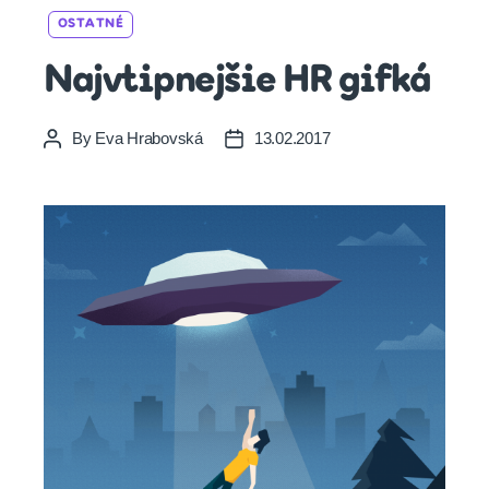
Categories
OSTATNÉ
Najvtipnejšie HR gifká
By
Eva Hrabovská
13.02.2017
Post
Post
author
date