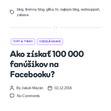
blog
,
firemny blog
,
gifka
,
hr
,
najlepsi blog
,
websupport
,
Tags
zabava
Categories
TIPY A TRIKY
VZDELÁVANIE
Ako získať 100 000
fanúšikov na
Facebooku?
By
Jakub Mazán
02.12.2016
Post
Post
author
date
on
No Comments
Ako
získať