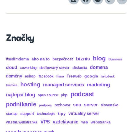
LinkedIn
GitHub
Spotify
Apple
Sou
Podcasts
Značky
blog
biznis
ako na to
#sedímdoma
bezpečnosť
Business
domena
cloud
diskusia
coworking
dedikovaný server
domény
eshop
Freeweb
google
facebook
firma
helpdesk
hosting
marketing
managed services
História
podcast
najlepsi blog
php
open source
podnikanie
seo
server
rozhovor
slovensko
podpora
virtualny server
tipy
support
startup
technologie
VPS
vzdelávanie
webstranka
vlastna webstranka
web