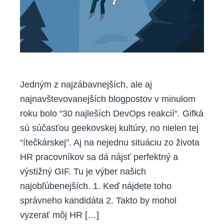
Jedným z najzábavnejších, ale aj
najnavštevovanejších blogpostov v minulom
roku bolo “30 najleších DevOps reakcií“. Gifká
sú súčasťou geekovskej kultúry, no nielen tej
“ítečkárskej”. Aj na nejednu situáciu zo života
HR pracovníkov sa dá nájsť perfektný a
výstižný GIF. Tu je výber našich
najobľúbenejších. 1. Keď nájdete toho
správneho kandidáta 2. Takto by mohol
vyzerať môj HR […]