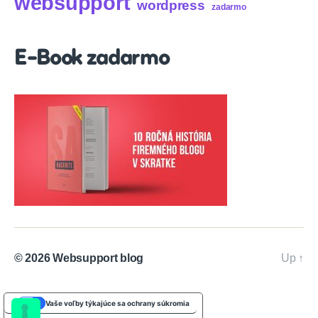
websupport
wordpress
zadarmo
E-Book zadarmo
© 2026
Websupport blog
Up
↑
Vaše voľby týkajúce sa ochrany súkromia