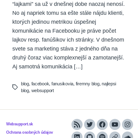
“lajkami” sa už v dnešnej dobe naozaj nenosí.
No aj napriek tomu sa ešte stále nájdu klienti,
ktorých jedinou metrikou úspešnej
komunikácie na Facebooku je práve počet
lajkov resp. fanúšikov ich stránky. V dnešnom
svete sa marketing stáva z jedného dňa na
druhý čoraz viac komplexnejší a zamotanejší.
Aj samotná komunikácia […]
blog
,
facebook
,
fanusikovia
,
firemny blog
,
najlepsi
Tags
blog
,
websupport
Websupport.sk
RSS
Twitter
Facebook
YouTube
Inst
Ochrana osobných údajov