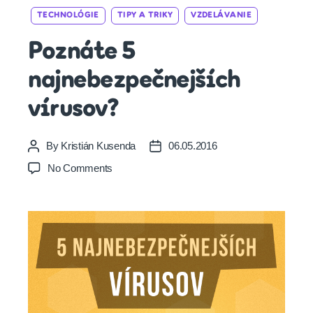
Categories
TECHNOLÓGIE
TIPY A TRIKY
VZDELÁVANIE
Poznáte 5
najnebezpečnejších
vírusov?
By
Kristián Kusenda
06.05.2016
Post
Post
author
date
on
No Comments
Poznáte
5
najnebezpečnejších
vírusov?