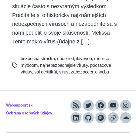
situácie často s nezvratným výsledkom.
Prečítajte si o historicky najznámejších
nebezpečných vírusoch a nezabudnite sa s
nami podeliť o svoje skúsenosti. Melissa
Tento makro vírus (údajne z […]
bezpecna stranka
,
code red
,
iloveyou
,
melissa
,
mydoom
,
najnebezpecnejsie virusy
,
pocitacove
Tags
virusy
,
ssl certifikát
,
virus
,
zabezpecenie webu
Websupport.sk
RSS
Twitter
Facebook
YouTube
Inst
Ochrana osobných údajov
LinkedIn
GitHub
Spotify
Apple
Sou
Podcasts