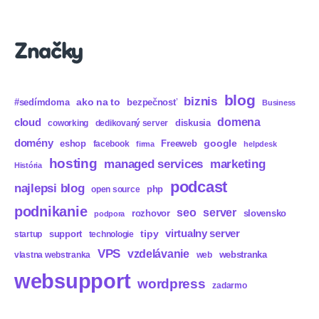
Značky
blog
biznis
ako na to
#sedímdoma
bezpečnosť
Business
domena
cloud
diskusia
coworking
dedikovaný server
domény
eshop
Freeweb
google
facebook
firma
helpdesk
hosting
marketing
managed services
História
podcast
najlepsi blog
php
open source
podnikanie
seo
server
rozhovor
slovensko
podpora
virtualny server
tipy
support
startup
technologie
VPS
vzdelávanie
webstranka
vlastna webstranka
web
websupport
wordpress
zadarmo