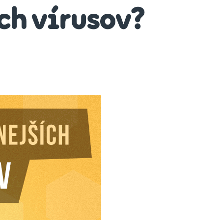
ch vírusov?
náte
nebezpečnejších
usov?