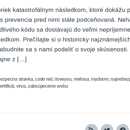
riek katastrofálnym následkom, ktoré dokážu p
s prevencia pred nimi stále podceňovaná. Neha
dlivého kódu sa dostávajú do veľmi nepríjemne
ledkom. Prečítajte si o historicky najznámejší
abudnite sa s nami podeliť o svoje skúsenosti.
ajne z […]
ezpecna stranka
,
code red
,
iloveyou
,
melissa
,
mydoom
,
najnebezp
ertifikát
,
virus
,
zabezpecenie webu