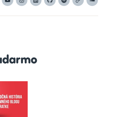
cebook
YouTube
Instagram
LinkedIn
GitHub
Spotify
Apple
SoundCloud
Podcasts
adarmo