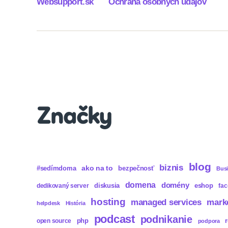
Websupport.sk
Ochrana osobných údajov
Značky
blog
biznis
ako na to
#sedímdoma
bezpečnosť
Bus
domena
domény
diskusia
eshop
dedikovaný server
fa
hosting
mark
managed services
helpdesk
História
podcast
podnikanie
php
open source
podpora