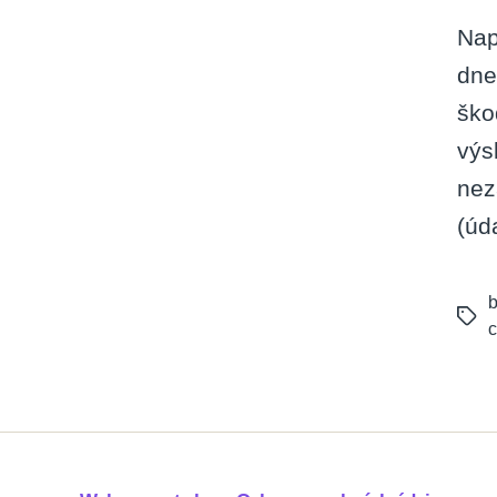
Nap
dne
ško
výs
nez
(úd
b
Tags
c