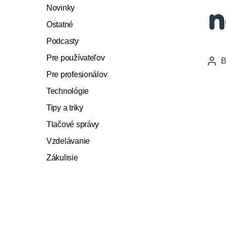
Novinky
n
Ostatné
Podcasty
Pre používateľov
Pos
auth
Pre profesionálov
Technológie
Tipy a triky
Tlačové správy
Vzdelávanie
Zákulisie