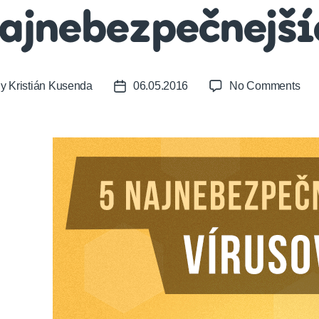
ajnebezpečnejší
on
By
Kristián Kusenda
06.05.2016
No Comments
t
Post
Poz
or
date
5
naj
vír