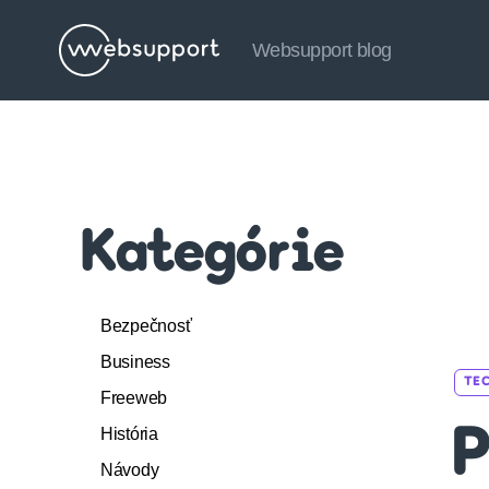
Websupport blog
Websupport
blog
Kategórie
Bezpečnosť
Business
TE
Freeweb
História
P
Návody