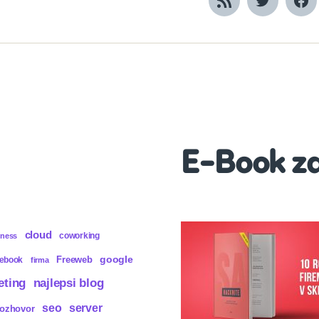
RSS
Twitter
Fa
E-Book z
cloud
coworking
iness
Freeweb
google
cebook
firma
eting
najlepsi blog
seo
server
rozhovor