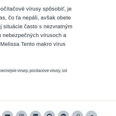
očítačové vírusy spôsobiť, je
s, čo ťa nepáli, avšak obete
j situácie často s nezvratným
ch nebezpečných vírusoch a
 Melissa Tento makro vírus
ecnejsie virusy
,
pocitacove virusy
,
ssl