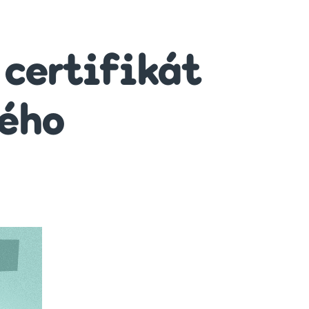
 certifikát
dého
pt:
ikát
rmo
ého