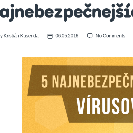
ajnebezpečnejší
on
By
Kristián Kusenda
06.05.2016
No Comments
t
Post
Poz
or
date
5
naj
vír