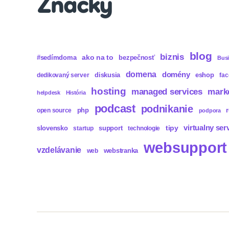
Značky
blog
biznis
ako na to
#sedímdoma
bezpečnosť
Bus
domena
domény
diskusia
eshop
dedikovaný server
fa
hosting
mark
managed services
helpdesk
História
podcast
podnikanie
php
open source
podpora
virtualny ser
tipy
slovensko
support
startup
technologie
websupport
vzdelávanie
webstranka
web