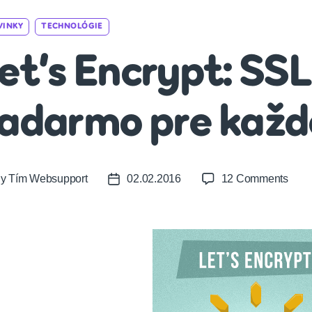
Categories
VINKY
TECHNOLÓGIE
et’s Encrypt: SSL
adarmo pre kaž
on
By
Tím Websupport
02.02.2016
12 Comments
t
Post
Let’s
or
date
Encry
SSL
certif
zada
pre
každ