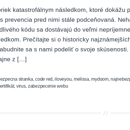
riek katastrofálnym následkom, ktoré dokážu p
s prevencia pred nimi stále podceňovaná. Neha
dlivého kódu sa dostávajú do veľmi nepríjemne
ledkom. Prečítajte si o historicky najznámejší
abudnite sa s nami podeliť o svoje skúsenosti.
ajne z […]
ezpecna stranka
,
code red
,
iloveyou
,
melissa
,
mydoom
,
najnebezp
ertifikát
,
virus
,
zabezpecenie webu