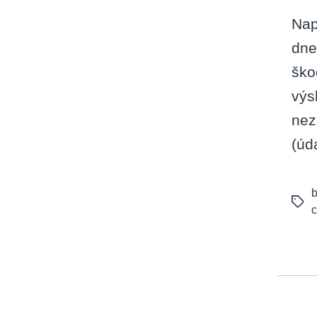
Nap
dne
ško
výs
nez
(úd
b
Tags
c