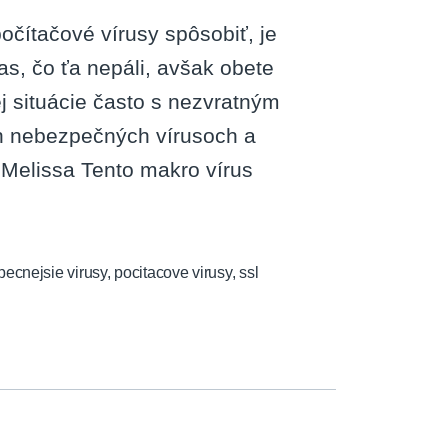
očítačové vírusy spôsobiť, je
s, čo ťa nepáli, avšak obete
j situácie často s nezvratným
ch nebezpečných vírusoch a
 Melissa Tento makro vírus
ecnejsie virusy
,
pocitacove virusy
,
ssl