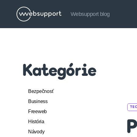
Websupport blog
Websupport
blog
Kategórie
Bezpečnosť
Business
TE
Freeweb
História
P
Návody