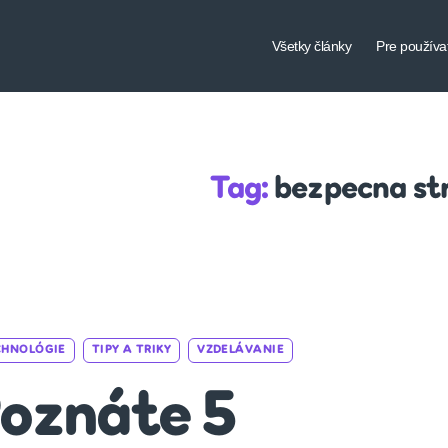
Všetky články
Pre používa
Tag:
bezpecna st
Categories
CHNOLÓGIE
TIPY A TRIKY
VZDELÁVANIE
oznáte 5