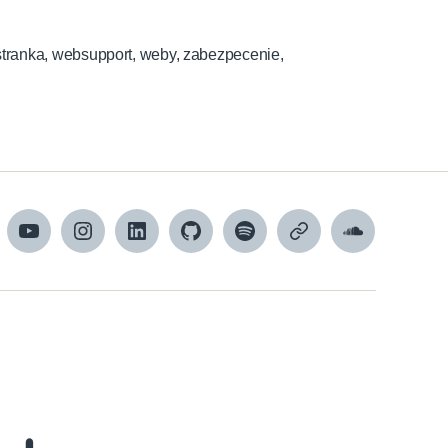
stranka
,
websupport
,
weby
,
zabezpecenie
,
cebook
YouTube
Instagram
LinkedIn
GitHub
Spotify
Apple
SoundCloud
Podcasts