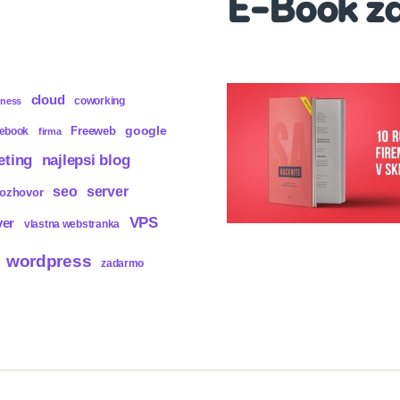
E-Book z
cloud
coworking
iness
Freeweb
google
cebook
firma
eting
najlepsi blog
seo
server
rozhovor
VPS
ver
vlastna webstranka
wordpress
zadarmo