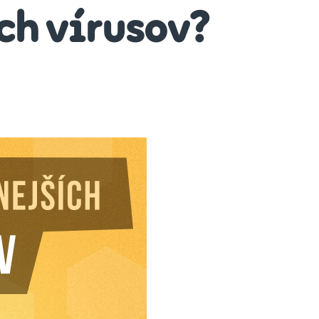
ch vírusov?
náte
nebezpečnejších
usov?