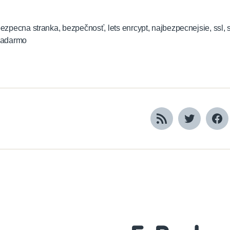
ezpecna stranka
,
bezpečnosť
,
lets enrcypt
,
najbezpecnejsie
,
ssl
,
zadarmo
RSS
Twitter
Fa