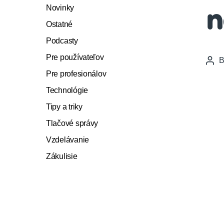
Novinky
n
Ostatné
Podcasty
Pre používateľov
Pos
auth
Pre profesionálov
Technológie
Tipy a triky
Tlačové správy
Vzdelávanie
Zákulisie