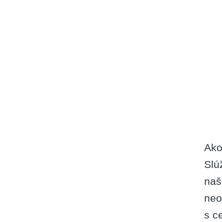
Ako
Slú
naš
neo
s c