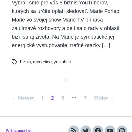
Vybrali sme pre vás 5 biznis YouTuberov,
ktorých sa určite oplatí sledovať. Marie Forleo
Marie vo svojej show Marie TV prináša
zaujímavé rozhovory a delí sa o rady v oblasti
biznisu aj života. Na Marie je sympatické jej
energické vystupovanie, trefné otázky […]
biznis
,
marketing
,
youtuberi
Tags
Posts
…
2
←
Newer
1
3
7
Older
→
pagination
Websupport.sk