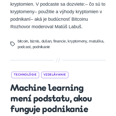
kryptomien. V podcaste sa dozviete:– čo sú to
kryptomeny– použitie a výhody kryptomien v
podnikaní– aká je budúcnosť Bitcoinu
Rozhovor moderoval Matúš Labuš.
bitcoin
,
biznis
,
dušan
,
financie
,
kryptomeny
,
matuška
,
Tags
podcast
,
podnikanie
Categories
TECHNOLÓGIE
VZDELÁVANIE
Machine learning
mení podstatu, akou
funguje podnikanie