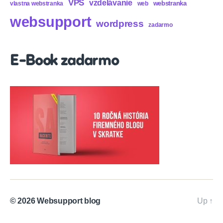
VPS
vzdelávanie
webstranka
vlastna webstranka
web
websupport
wordpress
zadarmo
E-Book zadarmo
© 2026
Websupport blog
Up
↑