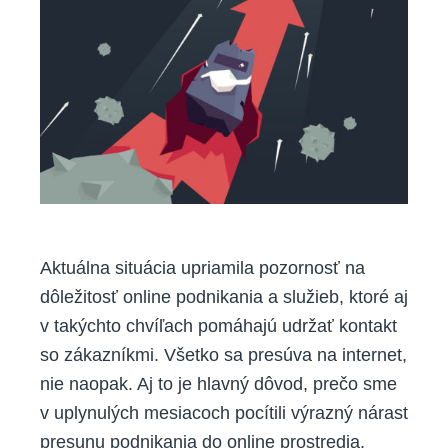
zasiahla
nepripravených,
ale
nevzdali
sme
sa,“
tvrdia
klienti
Aktuálna situácia upriamila pozornosť na
dôležitosť online podnikania a služieb, ktoré aj
v takýchto chvíľach pomáhajú udržať kontakt
so zákazníkmi. Všetko sa presúva na internet,
nie naopak. Aj to je hlavný dôvod, prečo sme
v uplynulých mesiacoch pocítili výrazný nárast
presunu podnikania do online prostredia.