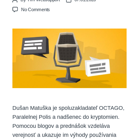
author
date
on
No Comments
Ako
sá
dá
Bitcoin
použiť
vo
vašom
podnikaní?
Dušan Matuška je spoluzakladateľ OCTAGO,
Paralelnej Polis a nadšenec do kryptomien.
Pomocou blogov a prednášok vzdeláva
verejnosť a ukazuje im výhody používania