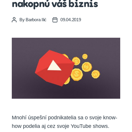
nakopnú váš biznis
By
Barbora Ilić
09.04.2019
Post
Post
author
date
Mnohí úspešní podnikatelia sa o svoje know-
how podelia aj cez svoje YouTube shows.