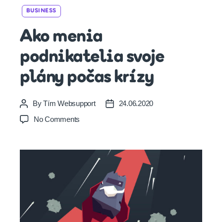
Categories
BUSINESS
Ako menia
podnikatelia svoje
plány počas krízy
By
Tím Websupport
24.06.2020
Post
Post
author
date
on
No Comments
Ako
menia
podnikatelia
svoje
plány
počas
krízy