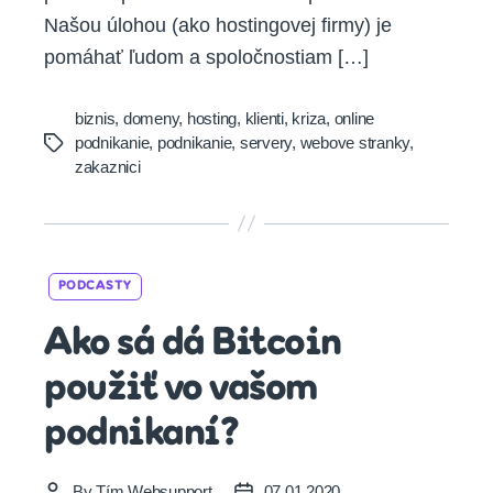
Našou úlohou (ako hostingovej firmy) je
pomáhať ľudom a spoločnostiam […]
biznis
,
domeny
,
hosting
,
klienti
,
kriza
,
online
podnikanie
,
podnikanie
,
servery
,
webove stranky
,
Tags
zakaznici
Categories
PODCASTY
Ako sá dá Bitcoin
použiť vo vašom
podnikaní?
By
Tím Websupport
07.01.2020
Post
Post