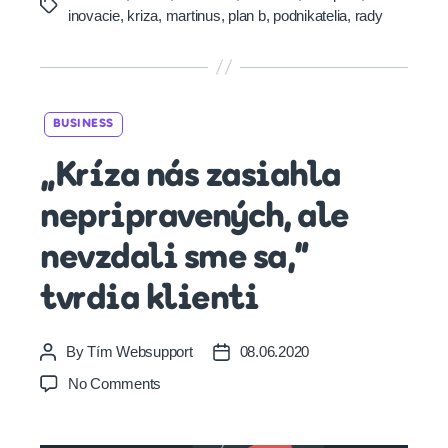
Tags
inovacie
,
kriza
,
martinus
,
plan b
,
podnikatelia
,
rady
Categories
BUSINESS
„Kríza nás zasiahla
nepripravených, ale
nevzdali sme sa,“
tvrdia klienti
By
Tím Websupport
08.06.2020
Post
Post
author
date
on
No Comments
„Kríza
nás