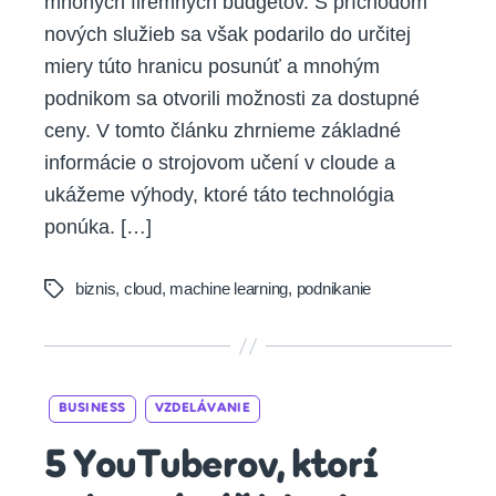
mnohých firemných budgetov. S príchodom
nových služieb sa však podarilo do určitej
miery túto hranicu posunúť a mnohým
podnikom sa otvorili možnosti za dostupné
ceny. V tomto článku zhrnieme základné
informácie o strojovom učení v cloude a
ukážeme výhody, ktoré táto technológia
ponúka. […]
biznis
,
cloud
,
machine learning
,
podnikanie
Tags
Categories
BUSINESS
VZDELÁVANIE
5 YouTuberov, ktorí