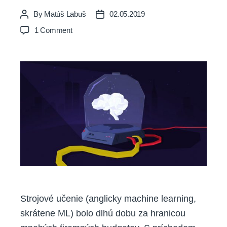
By
Matúš Labuš
02.05.2019
Post
Post
author
date
on
1 Comment
Machine
learning
mení
podstatu,
akou
funguje
podnikanie
Strojové učenie (anglicky machine learning,
skrátene ML) bolo dlhú dobu za hranicou