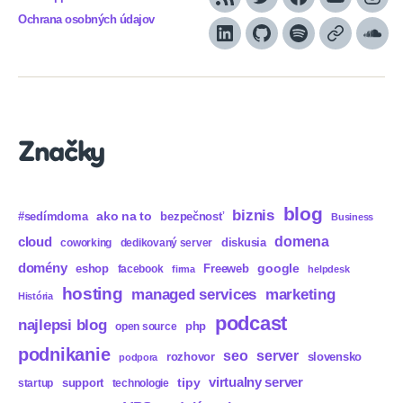
RSS
Twitter
Facebook
YouTube
Inst
Ochrana osobných údajov
LinkedIn
GitHub
Spotify
Apple
Sou
Podcasts
Značky
blog
biznis
ako na to
#sedímdoma
bezpečnosť
Business
domena
cloud
diskusia
coworking
dedikovaný server
domény
eshop
Freeweb
google
facebook
firma
helpdesk
hosting
marketing
managed services
História
podcast
najlepsi blog
php
open source
podnikanie
seo
server
rozhovor
slovensko
podpora
virtualny server
tipy
support
startup
technologie