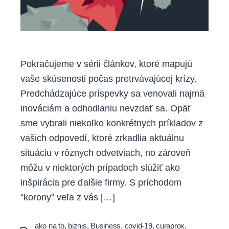
Pokračujeme v sérii článkov, ktoré mapujú
vaše skúsenosti počas pretrvávajúcej krízy.
Predchádzajúce príspevky sa venovali najmä
inováciám a odhodlaniu nevzdať sa. Opäť
sme vybrali niekoľko konkrétnych príkladov z
vašich odpovedí, ktoré zrkadlia aktuálnu
situáciu v rôznych odvetviach, no zároveň
môžu v niektorých prípadoch slúžiť ako
inšpirácia pre ďalšie firmy. S príchodom
“korony” veľa z vás […]
ako na to
,
biznis
,
Business
,
covid-19
,
curaprox
,