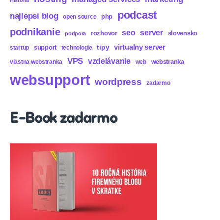
podcast
najlepsi blog
php
open source
podnikanie
seo
server
rozhovor
slovensko
podpora
virtualny server
tipy
support
startup
technologie
VPS
vzdelávanie
webstranka
vlastna webstranka
web
websupport
wordpress
zadarmo
E-Book zadarmo