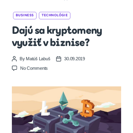
Categories
BUSINESS
TECHNOLÓGIE
Dajú sa kryptomeny
využiť v biznise?
By
Matúš Labuš
30.09.2019
Post
Post
author
date
on
No Comments
Dajú
sa
kryptomeny
využiť
v
biznise?