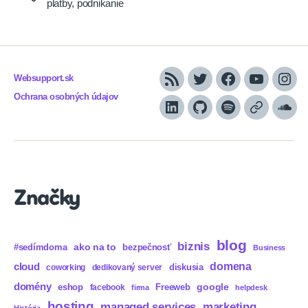
platby
,
podnikanie
Websupport.sk
RSS
Twitter
Facebook
YouTube
Inst
Ochrana osobných údajov
LinkedIn
GitHub
Spotify
Apple
Sou
Podcasts
Značky
blog
biznis
ako na to
#sedímdoma
bezpečnosť
Business
domena
cloud
diskusia
coworking
dedikovaný server
domény
eshop
Freeweb
google
facebook
firma
helpdesk
hosting
marketing
managed services
História