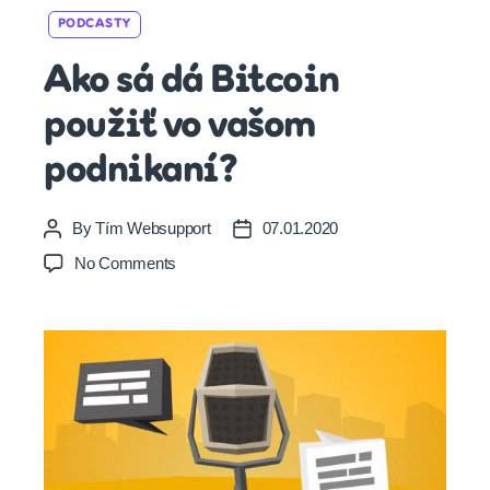
Categories
PODCASTY
Ako sá dá Bitcoin
použiť vo vašom
podnikaní?
By
Tím Websupport
07.01.2020
Post
Post
author
date
on
No Comments
Ako
sá
dá
Bitcoin
použiť
vo
vašom
podnikaní?