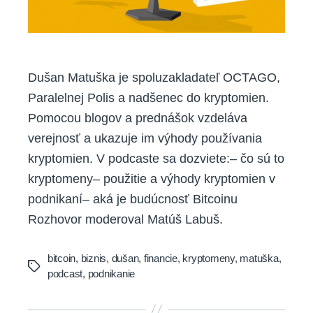
Dušan Matuška je spoluzakladateľ OCTAGO,
Paralelnej Polis a nadšenec do kryptomien.
Pomocou blogov a prednášok vzdeláva
verejnosť a ukazuje im výhody používania
kryptomien. V podcaste sa dozviete:– čo sú to
kryptomeny– použitie a výhody kryptomien v
podnikaní– aká je budúcnosť Bitcoinu
Rozhovor moderoval Matúš Labuš.
bitcoin
,
biznis
,
dušan
,
financie
,
kryptomeny
,
matuška
,
Tags
podcast
,
podnikanie