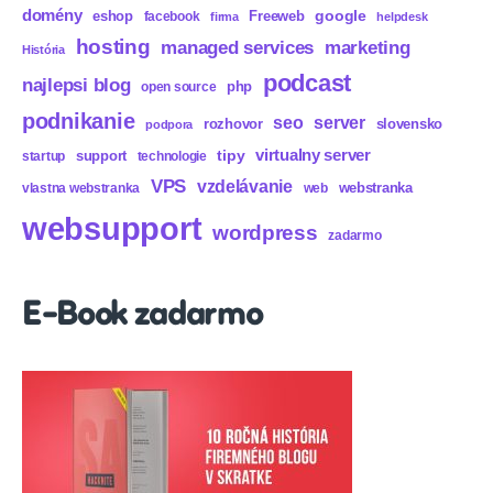
domény
eshop
Freeweb
google
facebook
firma
helpdesk
hosting
marketing
managed services
História
podcast
najlepsi blog
php
open source
podnikanie
seo
server
rozhovor
slovensko
podpora
virtualny server
tipy
support
startup
technologie
VPS
vzdelávanie
webstranka
vlastna webstranka
web
websupport
wordpress
zadarmo
E-Book zadarmo