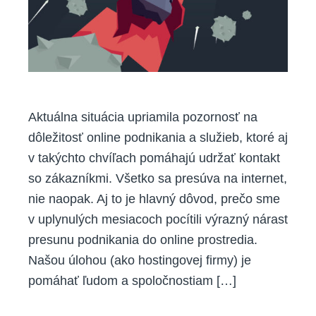
sa,“
tvrdia
klienti
Aktuálna situácia upriamila pozornosť na
dôležitosť online podnikania a služieb, ktoré aj
v takýchto chvíľach pomáhajú udržať kontakt
so zákazníkmi. Všetko sa presúva na internet,
nie naopak. Aj to je hlavný dôvod, prečo sme
v uplynulých mesiacoch pocítili výrazný nárast
presunu podnikania do online prostredia.
Našou úlohou (ako hostingovej firmy) je
pomáhať ľudom a spoločnostiam […]