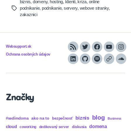
biznis
,
domeny
,
hosting
,
klienti
,
kriza
,
online
podnikanie
,
podnikanie
,
servery
,
webove stranky
,
Tags
zakaznici
Websupport.sk
RSS
Twitter
Facebook
YouTube
Inst
Ochrana osobných údajov
LinkedIn
GitHub
Spotify
Apple
Sou
Podcasts
Značky
blog
biznis
ako na to
#sedímdoma
bezpečnosť
Business
domena
cloud
diskusia
coworking
dedikovaný server