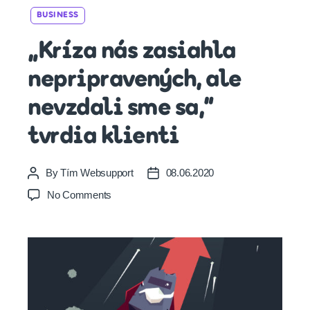
Categories
BUSINESS
„Kríza nás zasiahla
nepripravených, ale
nevzdali sme sa,“
tvrdia klienti
By
Tím Websupport
08.06.2020
Post
Post
author
date
on
No Comments
„Kríza
nás
zasiahla
nepripravených,
ale
nevzdali
sme