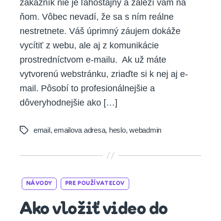
zákazník nie je ľahostajný a záleží vám na
ňom. Vôbec nevadí, že sa s ním reálne
nestretnete. Váš úprimný záujem dokáže
vycítiť z webu, ale aj z komunikácie
prostredníctvom e-mailu. Ak už máte
vytvorenú webstránku, zriaďte si k nej aj e-
mail. Pôsobí to profesionálnejšie a
dôveryhodnejšie ako […]
email
,
emailova adresa
,
heslo
,
webadmin
Tags
Categories
NÁVODY
PRE POUŽÍVATEĽOV
Ako vložiť video do