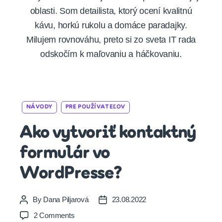
oblasti. Som detailista, ktorý ocení kvalitnú
kávu, horkú rukolu a domáce paradajky.
Milujem rovnováhu, preto si zo sveta IT rada
odskočím k maľovaniu a háčkovaniu.
Categories
NÁVODY
PRE POUŽÍVATEĽOV
Ako vytvoriť kontaktný
formulár vo
WordPresse?
By
Dana Piljarová
23.08.2022
Post
Post
author
date
on
2 Comments