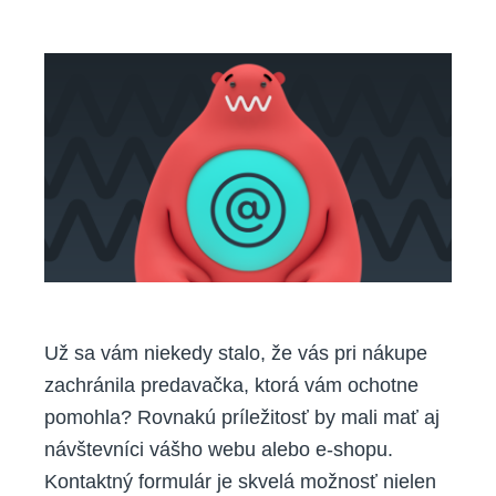
Ako
vytvoriť
kontaktný
formulár
vo
WordPresse?
Už sa vám niekedy stalo, že vás pri nákupe
zachránila predavačka, ktorá vám ochotne
pomohla? Rovnakú príležitosť by mali mať aj
návštevníci vášho webu alebo e-shopu.
Kontaktný formulár je skvelá možnosť nielen