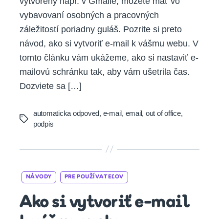
vytvorený napr. v Gmaile, môžete mať vo
vybavovaní osobných a pracovných
záležitostí poriadny guláš. Pozrite si preto
návod, ako si vytvoriť e-mail k vášmu webu. V
tomto článku vám ukážeme, ako si nastaviť e-
mailovú schránku tak, aby vám ušetrila čas.
Dozviete sa […]
automaticka odpoved
,
e-mail
,
email
,
out of office
,
Tags
podpis
Categories
NÁVODY
PRE POUŽÍVATEĽOV
Ako si vytvoriť e-mail