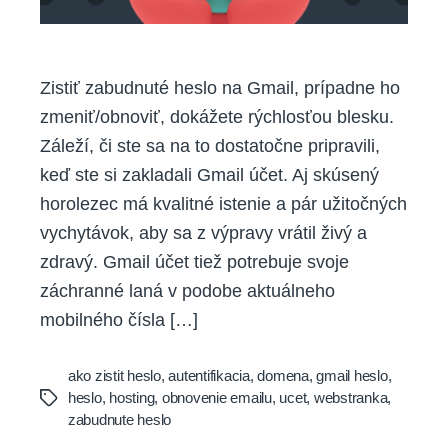
Zistiť zabudnuté heslo na Gmail, prípadne ho
zmeniť/obnoviť, dokážete rýchlosťou blesku.
Záleží, či ste sa na to dostatočne pripravili,
keď ste si zakladali Gmail účet. Aj skúsený
horolezec má kvalitné istenie a pár užitočných
vychytávok, aby sa z výpravy vrátil živý a
zdravý. Gmail účet tiež potrebuje svoje
záchranné laná v podobe aktuálneho
mobilného čísla […]
ako zistit heslo
,
autentifikacia
,
domena
,
gmail heslo
,
heslo
,
hosting
,
obnovenie emailu
,
ucet
,
webstranka
,
Tags
zabudnute heslo