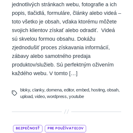
jednotlivých stránkach webu, fotografie a ich
popis, tlačidlá, formuláre, články alebo videá –
toto všetko je obsah, vďaka ktorému môžete
svojich klientov získať alebo odradiť. Videá
sú skvelou formou obsahu. Dokážu
zjednodušiť proces získavania informácií,
zábavy alebo samotného predaja
produktov/služieb. Sú perfektným oživením
každého webu. V tomto […]
bloky
,
clanky
,
domena
,
editor
,
embed
,
hosting
,
obsah
,
Tags
upload
,
video
,
wordpress
,
youtube
Categories
BEZPEČNOSŤ
PRE POUŽÍVATEĽOV