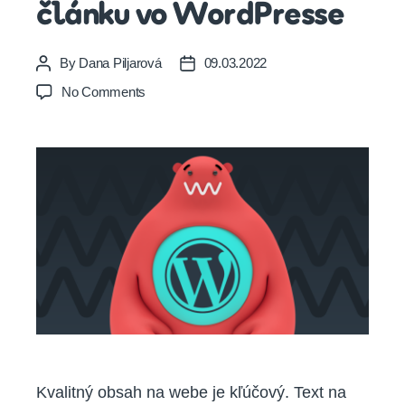
článku vo WordPresse
By
Dana Piljarová
09.03.2022
Post
Post
author
date
on
No Comments
Ako
vložiť
video
do
článku
vo
WordPresse
Kvalitný obsah na webe je kľúčový. Text na