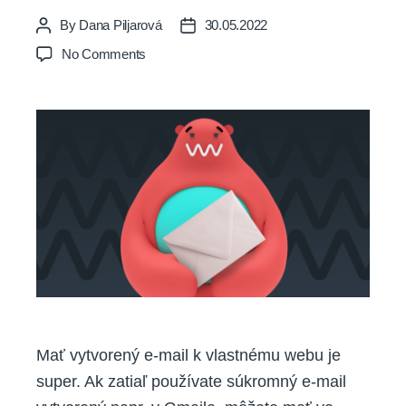
By
Dana Piljarová
30.05.2022
Post
Post
author
date
on
No Comments
Ako
nastaviť
e-
mailovú
schránku
ako
profesionál/ka
Mať vytvorený e-mail k vlastnému webu je
super. Ak zatiaľ používate súkromný e-mail