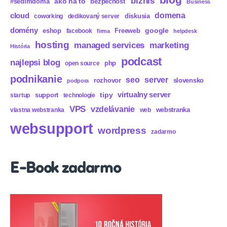
biznis
ako na to
#sedímdoma
bezpečnosť
Business
domena
cloud
diskusia
coworking
dedikovaný server
domény
eshop
Freeweb
google
facebook
firma
helpdesk
hosting
marketing
managed services
História
podcast
najlepsi blog
php
open source
podnikanie
seo
server
rozhovor
slovensko
podpora
virtualny server
tipy
support
startup
technologie
VPS
vzdelávanie
webstranka
vlastna webstranka
web
websupport
wordpress
zadarmo
E-Book zadarmo