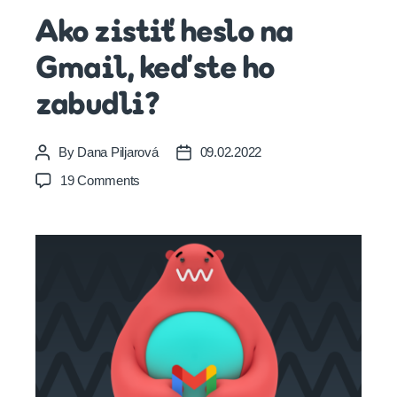
Ako zistiť heslo na
Gmail, keď ste ho
zabudli?
By
Dana Piljarová
09.02.2022
Post
Post
author
date
on
19 Comments
Ako
zistiť
heslo
na
Gmail,
keď
ste
ho
zabudli?