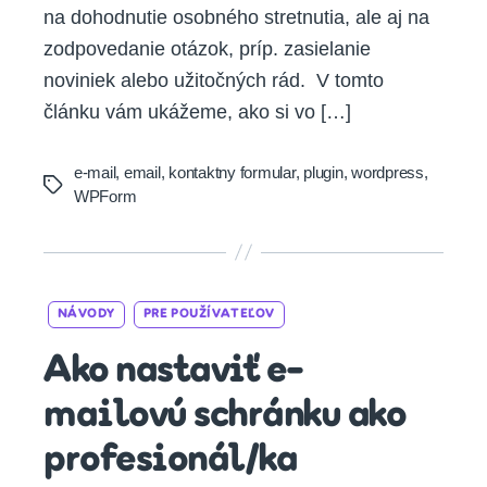
na dohodnutie osobného stretnutia, ale aj na
zodpovedanie otázok, príp. zasielanie
noviniek alebo užitočných rád. V tomto
článku vám ukážeme, ako si vo […]
e-mail
,
email
,
kontaktny formular
,
plugin
,
wordpress
,
Tags
WPForm
Categories
NÁVODY
PRE POUŽÍVATEĽOV
Ako nastaviť e-
mailovú schránku ako
profesionál/ka