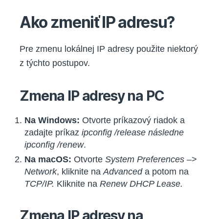
Ako zmeniť IP adresu?
Pre zmenu lokálnej IP adresy použite niektorý
z týchto postupov.
Zmena IP adresy na PC
Na Windows:
Otvorte príkazový riadok a
zadajte príkaz
ipconfig /release následne
ipconfig /renew
.
Na macOS:
Otvorte
System Preferences –
>
Network
, kliknite na
Advanced
a potom na
TCP/IP.
Kliknite na
Renew DHCP Lease.
Zmena IP adresy na