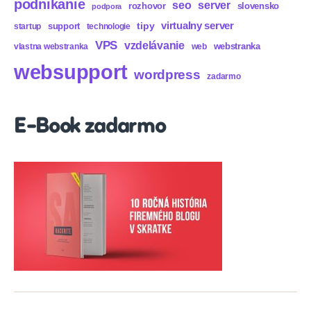
podnikanie
seo
server
rozhovor
slovensko
podpora
virtualny server
tipy
support
startup
technologie
VPS
vzdelávanie
webstranka
vlastna webstranka
web
websupport
wordpress
zadarmo
E-Book zadarmo