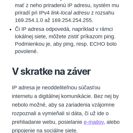
mať z neho priradenú IP adresu, systém mu
priradí pri IPv4
link-local
adresu
z rozsahu
169.254.1.0 až 169.254.254.255.
Či IP adresa odpovedá, napríklad v rámci
lokálnej siete, môžete zistiť príkazom ping.
Podmienkou je, aby ping, resp. ECHO bolo
povolené.
V skratke na záver
IP adresa je neoddeliteľnou súčasťou
internetu a digitálnej komunikácie. Bez nej by
nebolo možné, aby sa zariadenia vzájomne
rozpoznali a vymieňali si dáta, či už ide o
prehliadanie webu, posielanie
e-mailov
, alebo
pripojenie na sociálne siete.