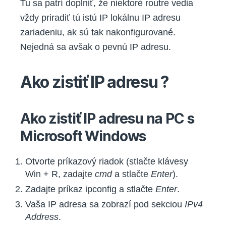
Tu sa patrí doplniť, že niektoré routre vedia
vždy priradiť tú istú IP lokálnu IP adresu
zariadeniu, ak sú tak nakonfigurované.
Nejedná sa avšak o pevnú IP adresu.
Ako zistiť IP adresu ?
Ako zistiť IP adresu na PC s
Microsoft Windows
Otvorte príkazový riadok (stlačte klávesy
Win + R, zadajte
cmd
a stlačte
Enter
).
Zadajte príkaz ipconfig a stlačte
Enter
.
Vaša IP adresa sa zobrazí pod sekciou
IPv4
Address
.