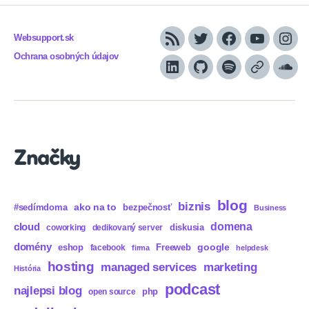
Websupport.sk
RSS
Twitter
Facebook
YouTube
Inst
Ochrana osobných údajov
LinkedIn
GitHub
Spotify
Apple
Sou
Podcasts
Značky
blog
biznis
ako na to
#sedímdoma
bezpečnosť
Business
domena
cloud
diskusia
coworking
dedikovaný server
domény
eshop
Freeweb
google
facebook
firma
helpdesk
hosting
marketing
managed services
História
podcast
najlepsi blog
php
open source