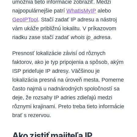
umožnia tieto informácie zobraziť. Medzi
najpopulárnejšie patrí
WhatIsMyIP
alebo
GeoIPTool
. Stačí zadať IP adresu a nástroj
vám ukáže približnú lokalitu. V príkazovom
riadku zase stačí zadať
whois ip_adresa
.
Presnosť lokalizácie závisí od rôznych
faktorov, ako je typ pripojenia a spôsob, akým
ISP prideľuje IP adresy. Väčšinou je
lokalizácia presná na úroveň mesta. Pomerne
často najmä u nadnárodných spoločností sa
deje, že rozsahy IP adries zdieľajú medzi
rôznymi krajinami. Preto treba tieto informácie
brať s rezervou.
Ako zistiť majiteľa IP