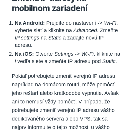
mobilnom zariadení
Na Android:
Prejdite do nastavení ->
Wi-Fi
,
vyberte sieť a kliknite na
Advanced
. Zmeňte
IP settings
na
Static
a zadajte novú IP
adresu.
Na iOS:
Otvorte
Settings
->
Wi-Fi
, kliknite na
i
vedľa siete a zmeňte IP adresu pod
Static
.
Pokiaľ potrebujete zmeniť verejnú IP adresu
napríklad na domácom routri, môže pomôcť
jeho reštart alebo krátkodobé vypnutie. Avšak
ani to nemusí vždy pomôcť. V prípade, že
potrebujete zmeniť verejnú IP adresu vášho
dedikovaného servera alebo VPS, tak sa
najprv informujte o tejto možnosti u vášho