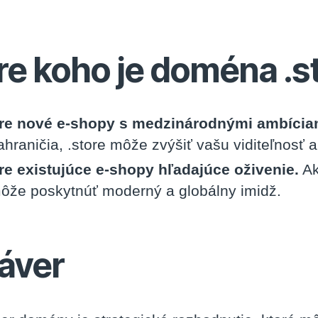
re koho je doména .s
re nové e-shopy s medzinárodnými ambícia
ahraničia, .store môže zvýšiť vašu viditeľnosť 
re existujúce e-shopy hľadajúce oživenie.
Ak
ôže poskytnúť moderný a globálny imidž.
áver