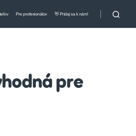
teľov
Pre profesionálov
👋 Pridaj sa k nám!
vhodná pre