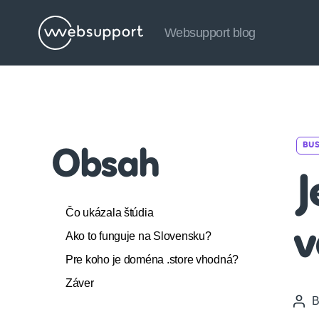
Websupport blog
Websupport
blog
BUS
Obsah
J
Čo ukázala štúdia
v
Ako to funguje na Slovensku?
Pre koho je doména .store vhodná?
Záver
Pos