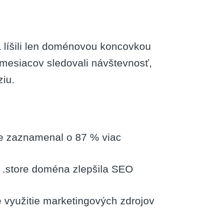
 líšili len doménovou koncovkou
 mesiacov sledovali návštevnosť,
ziu.
e zaznamenal o 87 % viac
 .store doména zlepšila SEO
e využitie marketingových zdrojov