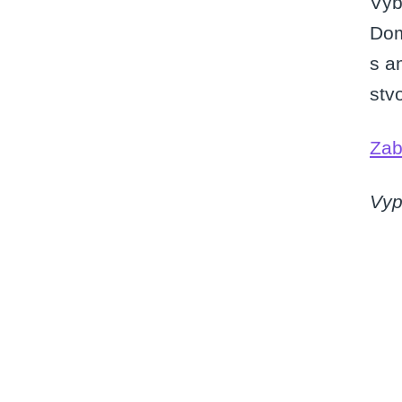
Výb
Dom
s a
stv
Zab
Vyp