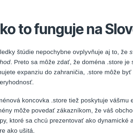
ko to funguje na Slo
ledky štúdie nepochybne ovplyvňuje aj to, že
s
hod
. Preto sa môže zdať, že doména .store je s
nujete expanziu do zahraničia, .store môže byť
eryhodnosť.
énová koncovka .store tiež poskytuje vášmu e
ény môže povedať zákazníkom, že váš obchod j
py, ktoré sa chcú prezentovať ako dynamické 
re ako ušitá.