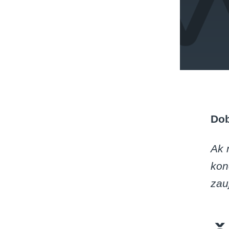
Dob
Ak 
kon
zau