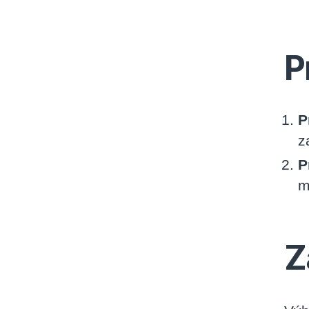
P
P
z
P
m
Z