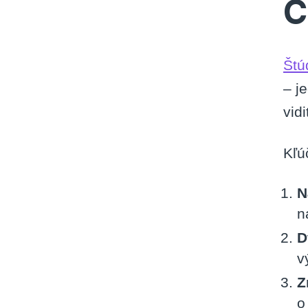
Č
Štú
– j
vid
Kľú
N
n
D
v
Z
o