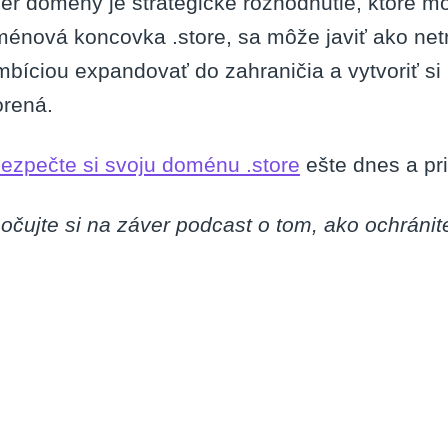
er domény je strategické rozhodnutie, ktoré mô
énová koncovka .store, sa môže javiť ako netr
mbíciou expandovať do zahraničia a vytvoriť si
orená.
ezpečte si svoju doménu .store
ešte dnes a pri
očujte si na záver podcast o tom, ako ochránit