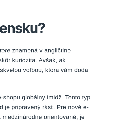
vensku?
tore
znamená v angličtine
kôr kuriozita. Avšak, ak
 skvelou voľbou, ktorá vám dodá
-shopu globálny imidž. Tento typ
e pripravený rásť. Pre nové e-
a medzinárodne orientované, je