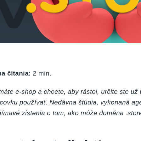
a čítania:
2
min.
máte e-shop a chcete, aby rástol, určite ste u
covku používať. Nedávna štúdia, vykonaná agen
jímavé zistenia o tom, ako môže doména .store 