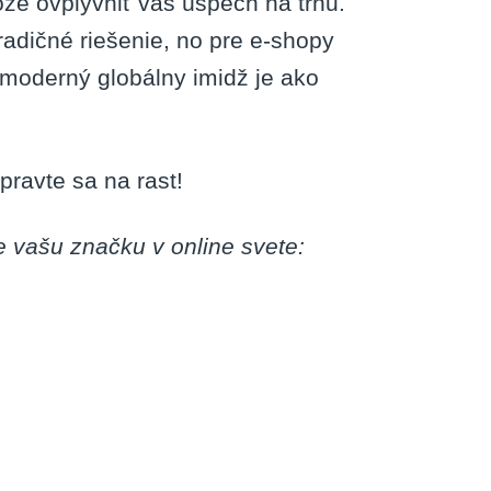
že ovplyvniť váš úspech na trhu.
adičné riešenie, no pre e-shopy
 moderný globálny imidž je ako
pravte sa na rast!
e vašu značku v online svete: