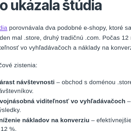
o ukázala štúdia
dia
porovnávala dva podobné e-shopy, ktoré sa
eden mal .store, druhý tradičnú .com. Počas 12
iteľnosť vo vyhľadávačoch a náklady na konver
čové zistenia:
árast návštevnosti
– obchod s doménou .stor
ávštevníkov.
vojnásobná viditeľnosť vo vyhľadávačoch
–
ýsledky.
níženie nákladov na konverziu
– efektívnejši
 12 %.