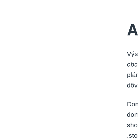
A
Výs
obc
plá
dôv
Dom
dom
sho
.sto