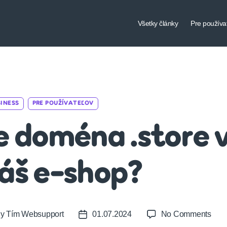
Všetky články
Pre používa
Categories
INESS
PRE POUŽÍVATEĽOV
e doména .store 
áš e-shop?
on
By
Tím Websupport
01.07.2024
No Comments
t
Post
Je