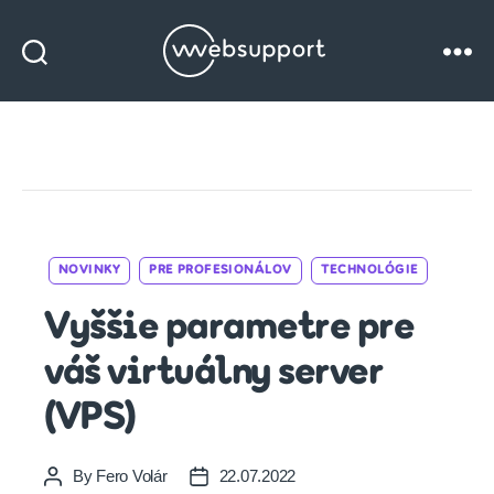
Websupport
blog
Categories
NOVINKY
PRE PROFESIONÁLOV
TECHNOLÓGIE
Vyššie parametre pre
váš virtuálny server
(VPS)
By
Fero Volár
22.07.2022
Post
Post