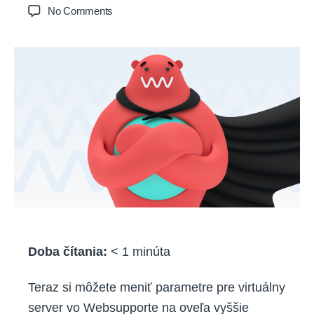
author
date
on
No Comments
Vyššie
parametre
pre
váš
virtuálny
server
(VPS)
Doba čítania:
< 1
minúta
Teraz si môžete meniť parametre pre virtuálny
server vo Websupporte na oveľa vyššie