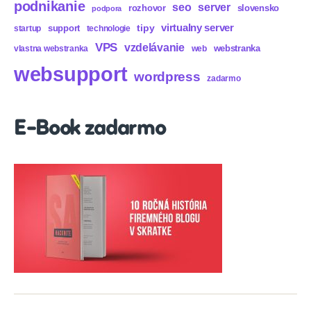
podnikanie
seo
server
rozhovor
slovensko
podpora
virtualny server
tipy
support
startup
technologie
VPS
vzdelávanie
webstranka
vlastna webstranka
web
websupport
wordpress
zadarmo
E-Book zadarmo