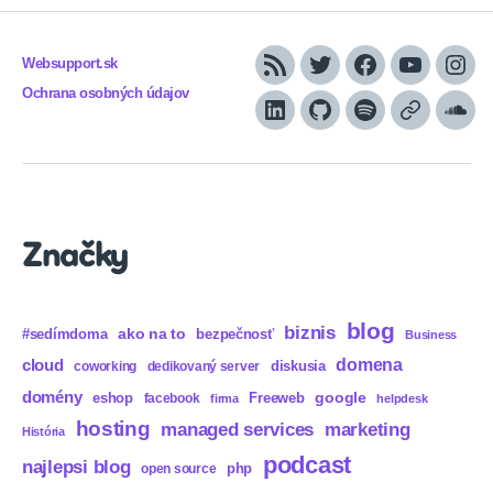
Websupport.sk
RSS
Twitter
Facebook
YouTube
Inst
Ochrana osobných údajov
LinkedIn
GitHub
Spotify
Apple
Sou
Podcasts
Značky
blog
biznis
ako na to
#sedímdoma
bezpečnosť
Business
domena
cloud
diskusia
coworking
dedikovaný server
domény
eshop
Freeweb
google
facebook
firma
helpdesk
hosting
marketing
managed services
História
podcast
najlepsi blog
php
open source