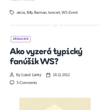
akcia
,
Billy Barman
,
koncert
,
WS Event
Tags
Categories
ZÁKULISIE
Ako vyzerá typický
fanúšik WS?
By
Ľuboš Ľahký
18.11.2012
Post
Post
author
date
on
5 Comments
Ako
vyzerá
typický
fanúšik
WS?