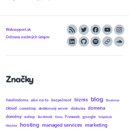
Websupport.sk
RSS
Twitter
Facebook
YouTube
Inst
Ochrana osobných údajov
LinkedIn
GitHub
Spotify
Apple
Sou
Podcasts
Značky
blog
biznis
ako na to
#sedímdoma
bezpečnosť
Business
domena
cloud
diskusia
coworking
dedikovaný server
domény
eshop
Freeweb
google
facebook
firma
helpdesk
hosting
marketing
managed services
História