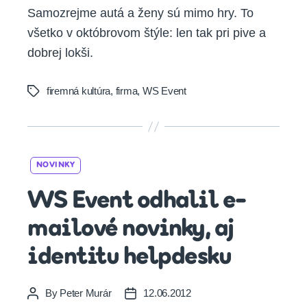
Samozrejme autá a ženy sú mimo hry. To
všetko v októbrovom štýle: len tak pri pive a
dobrej lokši.
firemná kultúra
,
firma
,
WS Event
Tags
Categories
NOVINKY
WS Event odhalil e-
mailové novinky, aj
identitu helpdesku
By
Peter Murár
12.06.2012
Post
Post