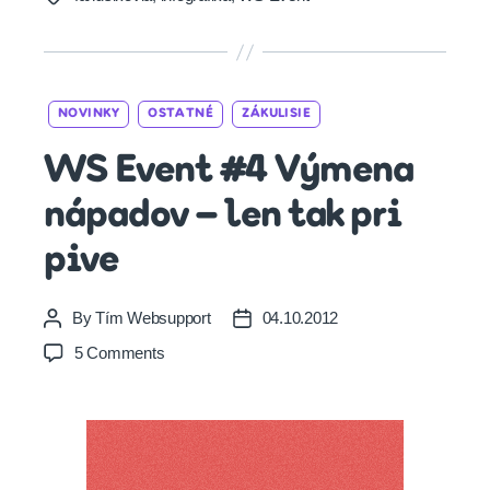
Categories
NOVINKY
OSTATNÉ
ZÁKULISIE
WS Event #4 Výmena
nápadov – len tak pri
pive
By
Tím Websupport
04.10.2012
Post
Post
author
date
on
5 Comments
WS
Event
#4
Výmena
nápadov