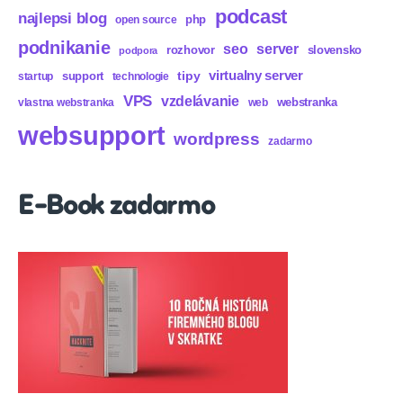
podcast
najlepsi blog
php
open source
podnikanie
seo
server
rozhovor
slovensko
podpora
virtualny server
tipy
support
startup
technologie
VPS
vzdelávanie
webstranka
vlastna webstranka
web
websupport
wordpress
zadarmo
E-Book zadarmo