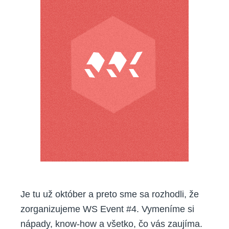
–
len
tak
pri
pive
Je tu už október a preto sme sa rozhodli, že
zorganizujeme WS Event #4. Vymeníme si
nápady, know-how a všetko, čo vás zaujíma.