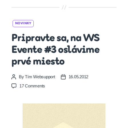
Categories
NOVINKY
Pripravte sa, na WS
Evente #3 oslávime
prvé miesto
By
Tím Websupport
16.05.2012
Post
Post
author
date
on
17 Comments
Pripravte
sa,
na
WS
Evente
#3