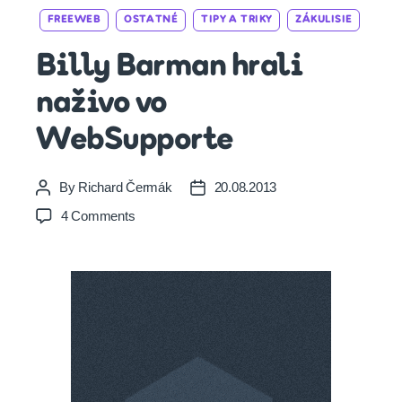
Categories
FREEWEB
OSTATNÉ
TIPY A TRIKY
ZÁKULISIE
Billy Barman hrali
naživo vo
WebSupporte
By
Richard Čermák
20.08.2013
Post
Post
author
date
on
4 Comments
Billy
Barman
hrali
naživo
vo
WebSupporte