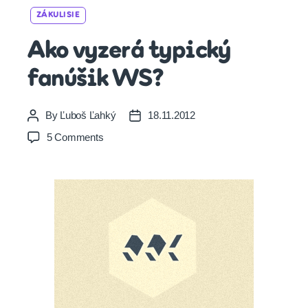
Categories
ZÁKULISIE
Ako vyzerá typický
fanúšik WS?
By
Ľuboš Ľahký
18.11.2012
Post
Post
author
date
on
5 Comments
Ako
vyzerá
typický
fanúšik
WS?