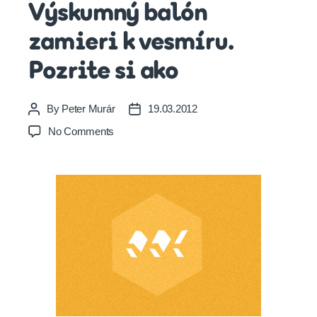
Výskumný balón
zamieri k vesmíru.
Pozrite si ako
By
Peter Murár
19.03.2012
Post
Post
author
date
on
No Comments
Výskumný
balón
zamieri
k
vesmíru.
Pozrite
si
ako