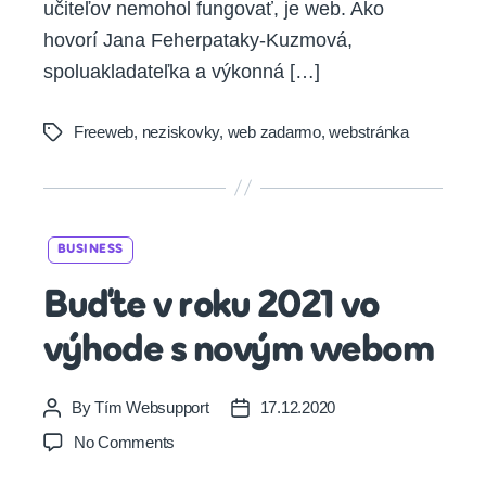
učiteľov nemohol fungovať, je web. Ako
hovorí Jana Feherpataky-Kuzmová,
spoluakladateľka a výkonná […]
Freeweb
,
neziskovky
,
web zadarmo
,
webstránka
Tags
Categories
BUSINESS
Buďte v roku 2021 vo
výhode s novým webom
By
Tím Websupport
17.12.2020
Post
Post
author
date
on
No Comments
Buďte