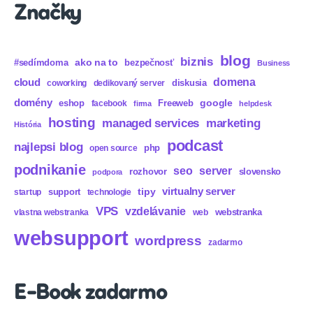
Značky
blog
biznis
ako na to
#sedímdoma
bezpečnosť
Business
domena
cloud
diskusia
coworking
dedikovaný server
domény
eshop
Freeweb
google
facebook
firma
helpdesk
hosting
marketing
managed services
História
podcast
najlepsi blog
php
open source
podnikanie
seo
server
rozhovor
slovensko
podpora
virtualny server
tipy
support
startup
technologie
VPS
vzdelávanie
webstranka
vlastna webstranka
web
websupport
wordpress
zadarmo
E-Book zadarmo