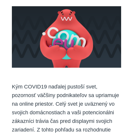
v
roku
2021
vo
výhode
s
novým
webom
Kým COVID19 naďalej pustoší svet,
pozornosť väčšiny podnikateľov sa upriamuje
na online priestor. Celý svet je uväznený vo
svojich domácnostiach a vaši potencionálni
zákazníci trávia čas pred displaymi svojich
zariadení. Z tohto pohľadu sa rozhodnutie