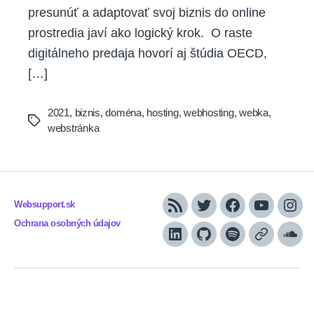
presunúť a adaptovať svoj biznis do online
prostredia javí ako logický krok. O raste
digitálneho predaja hovorí aj štúdia OECD,
[…]
2021
,
biznis
,
doména
,
hosting
,
webhosting
,
webka
,
Tags
webstránka
Websupport.sk
RSS
Twitter
Facebook
YouTube
Inst
Ochrana osobných údajov
LinkedIn
GitHub
Spotify
Apple
Sou
Podcasts