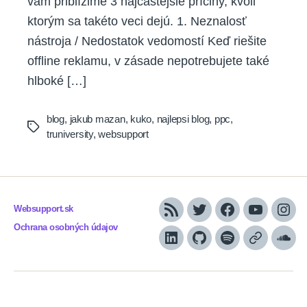
vám priblížime 3 najčastejšie príčiny, kvôli
ktorým sa takéto veci dejú. 1. Neznalosť
nástroja / Nedostatok vedomostí Keď riešite
offline reklamu, v zásade nepotrebujete také
hlboké […]
blog
,
jakub mazan
,
kuko
,
najlepsi blog
,
ppc
,
Tags
truniversity
,
websupport
Websupport.sk
RSS
Twitter
Facebook
YouTube
Inst
Ochrana osobných údajov
LinkedIn
GitHub
Spotify
Apple
Sou
Podcasts