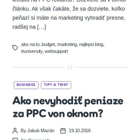
článku. Ak však čakáte, že sa dozviete, koľko
peňazí si máte na marketing vyhradiť presne,
radšej na […]
ako na to
,
budget
,
marketing
,
najlepsi blog
,
Tags
truniversity
,
websupport
Categories
BUSINESS
TIPY A TRIKY
Ako nevyhodiť peniaze
za PPC von oknom?
By
Jakub Mazán
19.10.2016
Post
Post
author
date