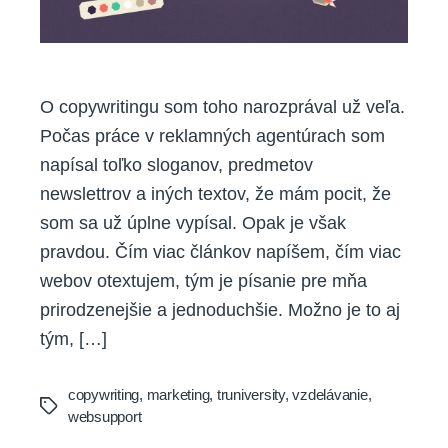
O copywritingu som toho narozprával už veľa.
Počas práce v reklamných agentúrach som
napísal toľko sloganov, predmetov
newslettrov a iných textov, že mám pocit, že
som sa už úplne vypísal. Opak je však
pravdou. Čím viac článkov napíšem, čím viac
webov otextujem, tým je písanie pre mňa
prirodzenejšie a jednoduchšie. Možno je to aj
tým, […]
copywriting
,
marketing
,
truniversity
,
vzdelávanie
,
Tags
websupport