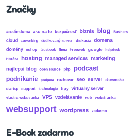
Značky
blog
biznis
ako na to
#sedímdoma
bezpečnosť
Business
domena
cloud
diskusia
coworking
dedikovaný server
domény
eshop
Freeweb
google
facebook
firma
helpdesk
hosting
marketing
managed services
História
podcast
najlepsi blog
php
open source
podnikanie
seo
server
rozhovor
slovensko
podpora
virtualny server
tipy
support
startup
technologie
VPS
vzdelávanie
webstranka
vlastna webstranka
web
websupport
wordpress
zadarmo
E-Book zadarmo