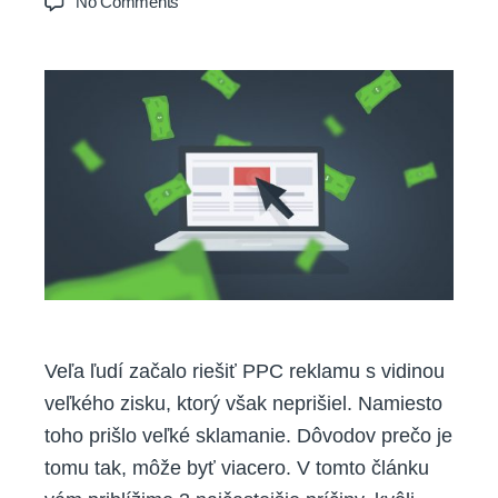
on
No Comments
Ako
nevyhodiť
peniaze
za
PPC
von
oknom?
Veľa ľudí začalo riešiť PPC reklamu s vidinou
veľkého zisku, ktorý však neprišiel. Namiesto
toho prišlo veľké sklamanie. Dôvodov prečo je
tomu tak, môže byť viacero. V tomto článku