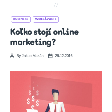
Categories
BUSINESS
VZDELÁVANIE
Koľko stojí online
marketing?
By
Jakub Mazán
29.12.2016
Post
Post
author
date