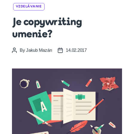
Categories
VZDELÁVANIE
Je copywriting
umenie?
By
Jakub Mazán
14.02.2017
Post
Post
author
date