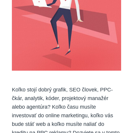
Koľko stojí dobrý grafik, SEO človek, PPC-
čkár, analytik, kóder, projektový manažér
alebo agentúra? Koľko času musíte
investovať do online marketingu, koľko vás
bude stáť web a koľko musíte naliať do
kreditu na PPC reklamu? Dozviete sa v tomto