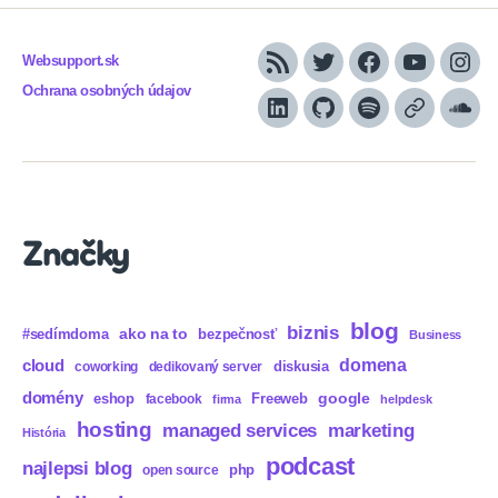
Websupport.sk
RSS
Twitter
Facebook
YouTube
Inst
Ochrana osobných údajov
LinkedIn
GitHub
Spotify
Apple
Sou
Podcasts
Značky
blog
biznis
ako na to
#sedímdoma
bezpečnosť
Business
domena
cloud
diskusia
coworking
dedikovaný server
domény
eshop
Freeweb
google
facebook
firma
helpdesk
hosting
marketing
managed services
História
podcast
najlepsi blog
php
open source