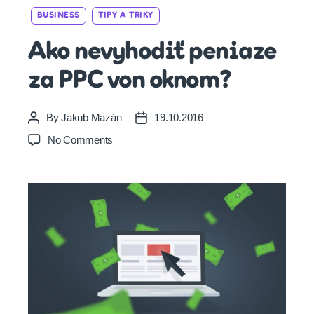
Categories
BUSINESS
TIPY A TRIKY
Ako nevyhodiť peniaze
za PPC von oknom?
By
Jakub Mazán
19.10.2016
Post
Post
author
date
on
No Comments
Ako
nevyhodiť
peniaze
za
PPC
von
oknom?