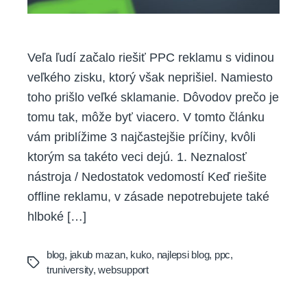
Veľa ľudí začalo riešiť PPC reklamu s vidinou
veľkého zisku, ktorý však neprišiel. Namiesto
toho prišlo veľké sklamanie. Dôvodov prečo je
tomu tak, môže byť viacero. V tomto článku
vám priblížime 3 najčastejšie príčiny, kvôli
ktorým sa takéto veci dejú. 1. Neznalosť
nástroja / Nedostatok vedomostí Keď riešite
offline reklamu, v zásade nepotrebujete také
hlboké […]
blog
,
jakub mazan
,
kuko
,
najlepsi blog
,
ppc
,
Tags
truniversity
,
websupport