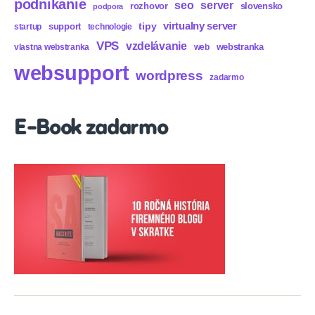
podnikanie
seo
server
rozhovor
slovensko
podpora
virtualny server
tipy
support
startup
technologie
VPS
vzdelávanie
webstranka
vlastna webstranka
web
websupport
wordpress
zadarmo
E-Book zadarmo