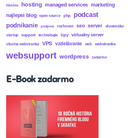
hosting
marketing
managed services
História
podcast
najlepsi blog
php
open source
podnikanie
seo
server
rozhovor
slovensko
podpora
virtualny server
tipy
support
startup
technologie
VPS
vzdelávanie
webstranka
vlastna webstranka
web
websupport
wordpress
zadarmo
E-Book zadarmo