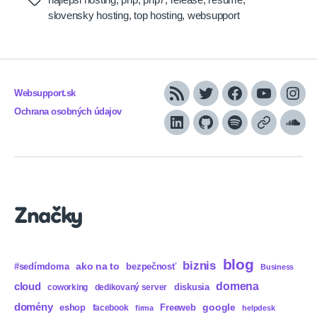
Tags
slovensky hosting
,
top hosting
,
websupport
Websupport.sk
RSS
Twitter
Facebook
YouTube
Inst
Ochrana osobných údajov
LinkedIn
GitHub
Spotify
Apple
Sou
Podcasts
Značky
blog
biznis
ako na to
#sedímdoma
bezpečnosť
Business
domena
cloud
diskusia
coworking
dedikovaný server
domény
eshop
Freeweb
google
facebook
firma
helpdesk