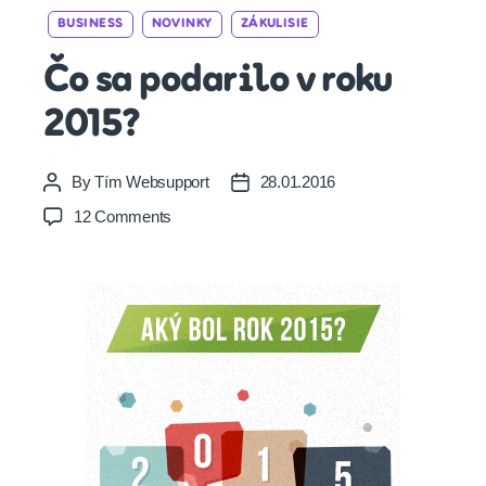
Categories
BUSINESS
NOVINKY
ZÁKULISIE
Čo sa podarilo v roku
2015?
By
Tím Websupport
28.01.2016
Post
Post
author
date
on
12 Comments
Čo
sa
podarilo
v
roku
2015?