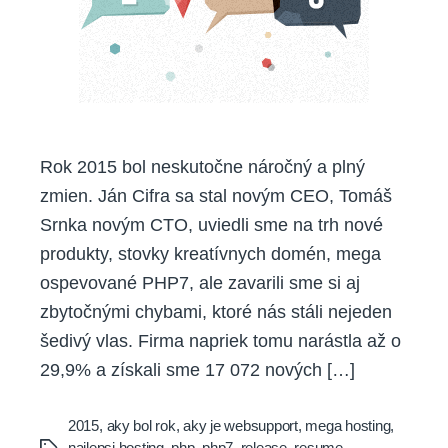
Rok 2015 bol neskutočne náročný a plný
zmien. Ján Cifra sa stal novým CEO, Tomáš
Srnka novým CTO, uviedli sme na trh nové
produkty, stovky kreatívnych domén, mega
ospevované PHP7, ale zavarili sme si aj
zbytočnými chybami, ktoré nás stáli nejeden
šedivý vlas. Firma napriek tomu narástla až o
29,9% a získali sme 17 072 nových […]
2015
,
aky bol rok
,
aky je websupport
,
mega hosting
,
najlepsi hosting
,
php
,
php7
,
release
,
resume
,