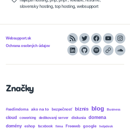
Tags
slovensky hosting
,
top hosting
,
websupport
Websupport.sk
RSS
Twitter
Facebook
YouTube
Inst
Ochrana osobných údajov
LinkedIn
GitHub
Spotify
Apple
Sou
Podcasts
Značky
blog
biznis
ako na to
#sedímdoma
bezpečnosť
Business
domena
cloud
diskusia
coworking
dedikovaný server
domény
eshop
Freeweb
google
facebook
firma
helpdesk