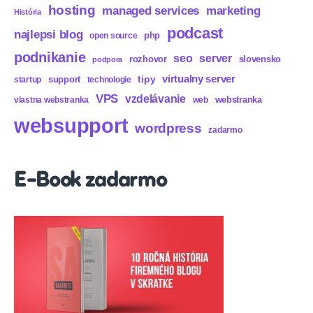
hosting
marketing
managed services
História
podcast
najlepsi blog
php
open source
podnikanie
seo
server
rozhovor
slovensko
podpora
virtualny server
tipy
support
startup
technologie
VPS
vzdelávanie
webstranka
vlastna webstranka
web
websupport
wordpress
zadarmo
E-Book zadarmo