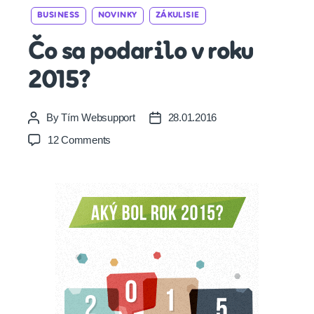
Categories
BUSINESS
NOVINKY
ZÁKULISIE
Čo sa podarilo v roku
2015?
By
Tím Websupport
28.01.2016
Post
Post
author
date
on
12 Comments
Čo
sa
podarilo
v
roku
2015?