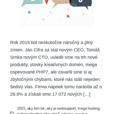
Rok 2015 bol neskutočne náročný a plný
zmien. Ján Cifra sa stal novým CEO, Tomáš
Srnka novým CTO, uviedli sme na trh nové
produkty, stovky kreatívnych domén, mega
ospevované PHP7, ale zavarili sme si aj
zbytočnými chybami, ktoré nás stáli nejeden
šedivý vlas. Firma napriek tomu narástla až o
29,9% a získali sme 17 072 nových […]
2015
,
aky bol rok
,
aky je websupport
,
mega hosting
,
najlepsi hosting
,
php
,
php7
,
release
,
resume
,