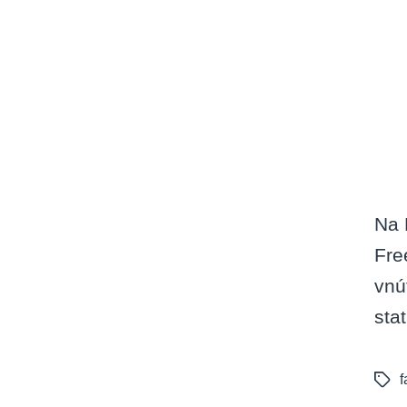
Na 
Fre
vnú
sta
f
Tags