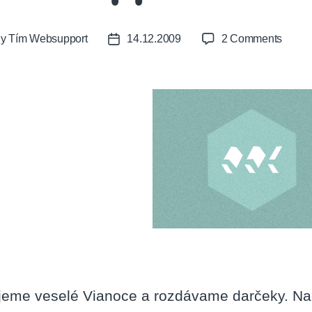
on
By
Tím Websupport
14.12.2009
2 Comments
t
Post
Websu
or
date
Viano
jeme veselé Vianoce a rozdávame darčeky. Nadi