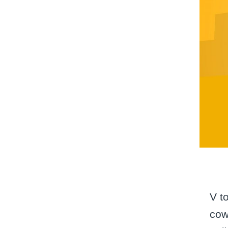
V t
cow