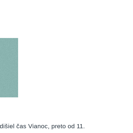
pport
ce
šiel čas Vianoc, preto od 11.