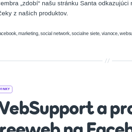
embra „zdobí“ našu stránku Santa odkazujúci 
čeky z našich produktov.
acebook
,
marketing
,
social network
,
socialne siete
,
vianoce
,
websu
Categories
VINKY
ebSupport a pro
reeweb na Faceb