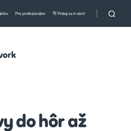
teľov
Pre profesionálov
👋 Pridaj sa k nám!
work
y do hôr až