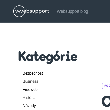
Websupport blog
Websupport
blog
Kategórie
Bezpečnosť
Business
PO
Freeweb
História
O
Návody