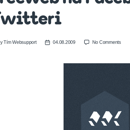
witteri
on
By
Tím Websupport
04.08.2009
No Comments
t
Post
Web
or
date
a
proj
Fre
na
Fac
a
Twitt