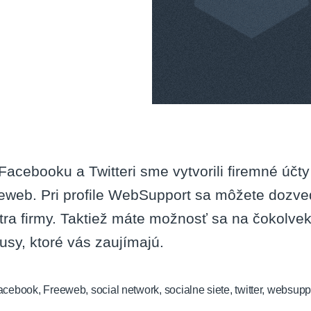
Facebooku a Twitteri sme vytvorili firemné účt
eweb. Pri profile WebSupport sa môžete dozved
tra firmy. Taktiež máte možnosť sa na čokolvek
tusy, ktoré vás zaujímajú.
acebook
,
Freeweb
,
social network
,
socialne siete
,
twitter
,
websupp