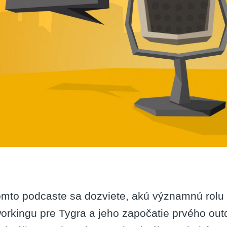
pre
bran
omto podcaste sa dozviete, akú významnú rolu 
orkingu pre Tygra a jeho započatie prvého outdo