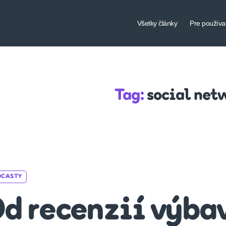
Všetky články
Pre používa
Tag:
social net
Categories
DCASTY
d recenzií výbav