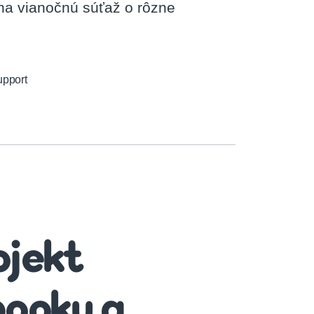
na vianočnú súťaž o rôzne
pport
jekt
ooku a