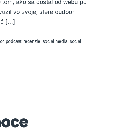
 tom, ako sa dostal od webu po
užil vo svojej sfére oudoor
ré […]
or
,
podcast
,
recenzie
,
social media
,
social
noce