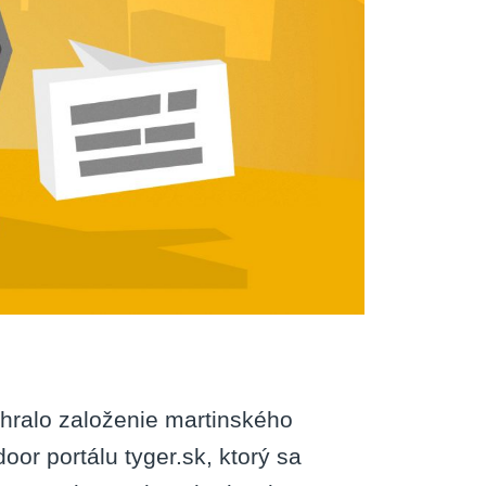
d
hralo založenie martinského
or portálu tyger.sk, ktorý sa