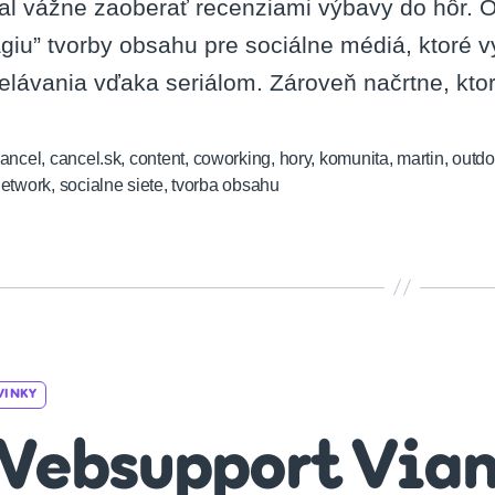
al vážne zaoberať recenziami výbavy do hôr. O
giu” tvorby obsahu pre sociálne médiá, ktoré vy
elávania vďaka seriálom. Zároveň načrtne, kto
ancel
,
cancel.sk
,
content
,
coworking
,
hory
,
komunita
,
martin
,
outdo
etwork
,
socialne siete
,
tvorba obsahu
Categories
VINKY
ebsupport Via