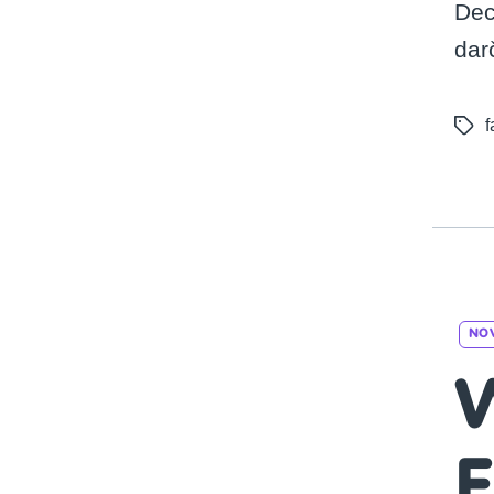
Dec
dar
f
Tags
NO
W
F