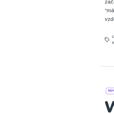
zač
“má
vzd
c
Tags
n
NO
W