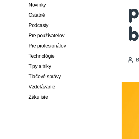
Novinky
p
Ostatné
Podcasty
b
Pre používateľov
Pre profesionálov
Technológie
Pos
Tipy a triky
auth
Tlačové správy
Vzdelávanie
Zákulisie