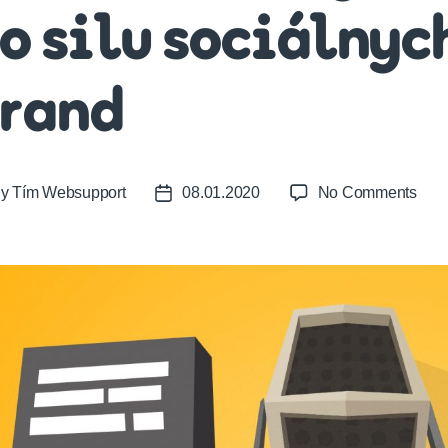
o silu sociálnyc
rand
on
By
Tím Websupport
08.01.2020
No Comments
t
Post
Od
or
date
rece
výb
do
hôr
až
po
silu
soci
médi