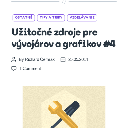
Categories
OSTATNÉ
TIPY A TRIKY
VZDELÁVANIE
Užitočné zdroje pre
vývojárov a grafikov #4
By
Richard Čermák
25.09.2014
Post
Post
author
date
on
1 Comment
Užitočné
zdroje
pre
vývojárov
a
grafikov
#4