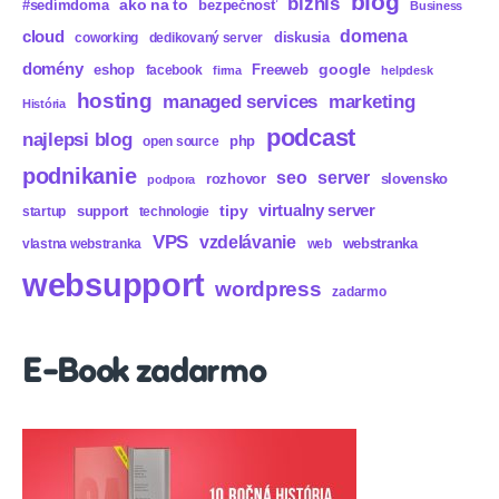
blog
biznis
ako na to
#sedímdoma
bezpečnosť
Business
domena
cloud
diskusia
coworking
dedikovaný server
domény
eshop
Freeweb
google
facebook
firma
helpdesk
hosting
marketing
managed services
História
podcast
najlepsi blog
php
open source
podnikanie
seo
server
rozhovor
slovensko
podpora
virtualny server
tipy
support
startup
technologie
VPS
vzdelávanie
webstranka
vlastna webstranka
web
websupport
wordpress
zadarmo
E-Book zadarmo