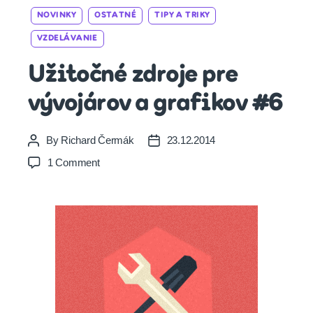
Categories
NOVINKY
OSTATNÉ
TIPY A TRIKY
VZDELÁVANIE
Užitočné zdroje pre
vývojárov a grafikov #6
By
Richard Čermák
23.12.2014
Post
Post
author
date
on
1 Comment
Užitočné
zdroje
pre
vývojárov
a
grafikov
#6