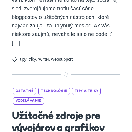
vám, ktorí nevlastníte konto na tejto sociálnej
sieti, zverejňujeme tretiu časť série
blogpostov o užitočných nástrojoch, ktoré
najviac zaujali za uplynulý mesiac. Ak vás
niektoré zaujmú, neváhajte sa o ne podeliť
[…]
tipy
,
triky
,
twitter
,
websupport
Tags
Categories
OSTATNÉ
TECHNOLÓGIE
TIPY A TRIKY
VZDELÁVANIE
Užitočné zdroje pre
vývojárov a grafikov