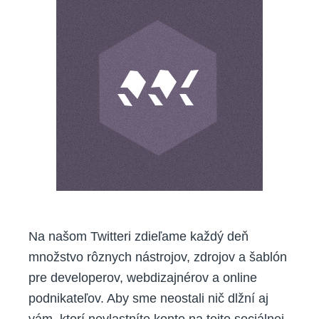
vývojárov
a
grafikov
#3
Na našom Twitteri zdieľame každý deň
množstvo rôznych nástrojov, zdrojov a šablón
pre developerov, webdizajnérov a online
podnikateľov. Aby sme neostali nič dlžní aj