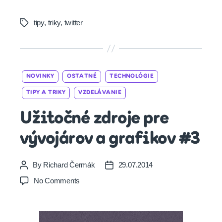
tipy
,
triky
,
twitter
Tags
Categories
NOVINKY
OSTATNÉ
TECHNOLÓGIE
TIPY A TRIKY
VZDELÁVANIE
Užitočné zdroje pre
vývojárov a grafikov #3
By
Richard Čermák
29.07.2014
Post
Post
author
date
on
No Comments
Užitočné
zdroje
pre