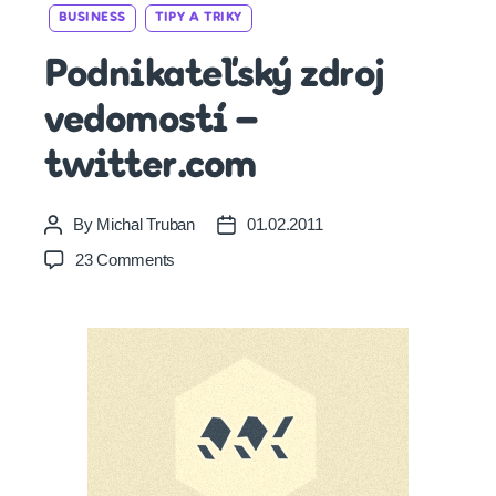
Categories
BUSINESS
TIPY A TRIKY
Podnikateľský zdroj
vedomostí –
twitter.com
By
Michal Truban
01.02.2011
Post
Post
author
date
on
23 Comments
Podnikateľský
zdroj
vedomostí
–
twitter.com