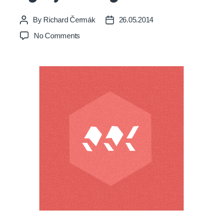
By
Richard Čermák
26.05.2014
Post
Post
author
date
on
No Comments
Užitočné
zdroje
pre
vývojárov
a
grafikov