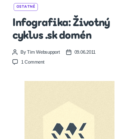
Categories
OSTATNÉ
Infografika: Životný
cyklus .sk domén
By
Tím Websupport
09.06.2011
Post
Post
author
date
on
1 Comment
Infografika:
Životný
cyklus
.sk
domén