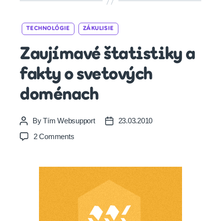
Categories
TECHNOLÓGIE
ZÁKULISIE
Zaujímavé štatistiky a
fakty o svetových
doménach
By
Tím Websupport
23.03.2010
Post
Post
author
date
on
2 Comments
Zaujímavé
štatistiky
a
fakty
o
svetových
doménach