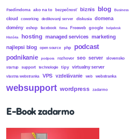
blog
biznis
ako na to
#sedímdoma
bezpečnosť
Business
domena
cloud
diskusia
coworking
dedikovaný server
domény
eshop
Freeweb
google
facebook
firma
helpdesk
hosting
marketing
managed services
História
podcast
najlepsi blog
php
open source
podnikanie
seo
server
rozhovor
slovensko
podpora
virtualny server
tipy
support
startup
technologie
VPS
vzdelávanie
webstranka
vlastna webstranka
web
websupport
wordpress
zadarmo
E-Book zadarmo