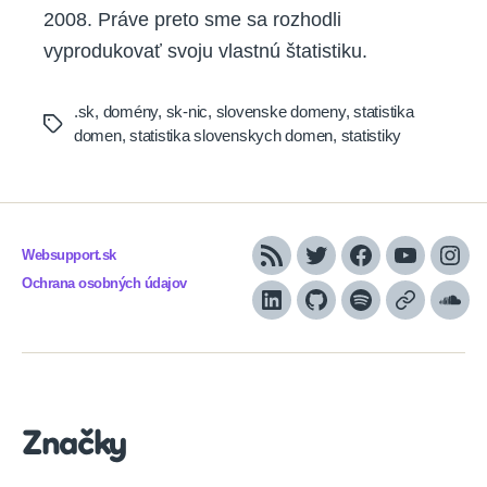
2008. Práve preto sme sa rozhodli
vyprodukovať svoju vlastnú štatistiku.
.sk
,
domény
,
sk-nic
,
slovenske domeny
,
statistika
Tags
domen
,
statistika slovenskych domen
,
statistiky
Websupport.sk
RSS
Twitter
Facebook
YouTube
Inst
Ochrana osobných údajov
LinkedIn
GitHub
Spotify
Apple
Sou
Podcasts
Značky