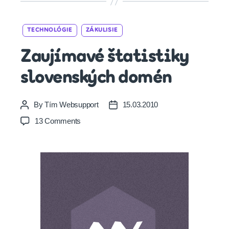
Categories
TECHNOLÓGIE
ZÁKULISIE
Zaujímavé štatistiky
slovenských domén
By
Tím Websupport
15.03.2010
Post
Post
author
date
on
13 Comments
Zaujímavé
štatistiky
slovenských
domén