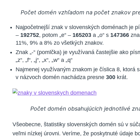
Počet domén vzhľadom na počet znakov pre
Najpočetnejší znak v slovenských doménach je p
–
192752
, potom „e“ –
165203
a „o“ s
147366
zna
11%, 9% a 8% zo všetkých znakov.
Znak „-“ (pomlčka) je využívaná častejšie ako pís
„z“, „f“, „j“, „x“, „w“ a „q“
Najmenej využívaným znakom je číslica 8, ktorá 
v názvoch domén nachádza presne
300
krát.
Počet domén obsahujúcich jednotlivé zn
Všeobecne, štatistiky slovenských domén sú v súč
veľmi nízkej úrovni. Veríme, že poskytnuté údaje bo