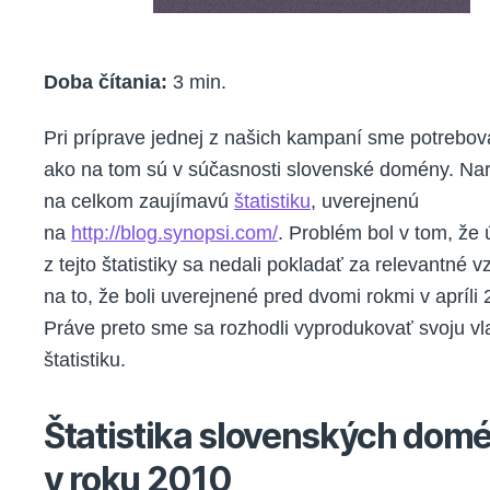
Doba čítania:
3
min.
Pri príprave jednej z našich kampaní sme potreboval
ako na tom sú v súčasnosti slovenské domény. Nar
na celkom zaujímavú
štatistiku
, uverejnenú
na
http://blog.synopsi.com/
. Problém bol v tom, že 
z tejto štatistiky sa nedali pokladať za relevantné 
na to, že boli uverejnené pred dvomi rokmi v apríli 
Práve preto sme sa rozhodli vyprodukovať svoju vl
štatistiku.
Štatistika slovenských dom
v roku 2010