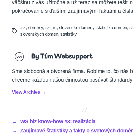
väčšinu z vás užitočné a už teraz sa môžete tešiť 
pokračovanie s ďalšími zaujímavými faktami a čísl
.sk
,
domény
,
sk-nic
,
slovenske domeny
,
statistika domen
,
st
Tags
slovenskych domen
,
statistiky
By Tím Websupport
Sme slobodná a otvorená firma. Robíme to, čo nás b
chceme každou našou činnosťou posúvať štandardy 
View Archive
→
←
WS biz know-how #3: realizácia
→
Zaujímavé štatistiky a fakty o svetových domé