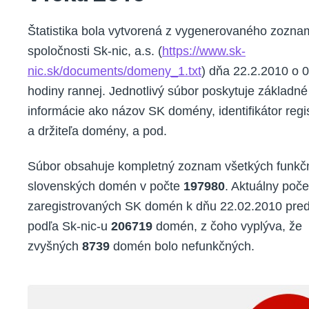
Štatistika bola vytvorená z vygenerovaného zozna
spoločnosti Sk-nic, a.s. (
https://www.sk-
nic.sk/documents/domeny_1.txt
) dňa 22.2.2010 o 
hodiny rannej. Jednotlivý súbor poskytuje základné
informácie ako názov SK domény, identifikátor regi
a držiteľa domény, a pod.
Súbor obsahuje kompletný zoznam všetkých funkč
slovenských domén v počte
197980
. Aktuálny poče
zaregistrovaných SK domén k dňu 22.02.2010 pred
podľa Sk-nic-u
206719
domén, z čoho vyplýva, že
zvyšných
8739
domén bolo nefunkčných.