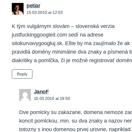
says:
petiar
15.03.2010 at 12:03
K tým vulgárnym slovám – slovenská verzia
justfuckinggoogleit.com sedí na adrese
sitokurvavygoogluj.sk. Ešte by ma zaujímalo že ak
pravidlá domény minimálne dva znaky a písmená 
diakritiky a pomlčka, či je možné registrovať domé
Reply
says:
JanoF
15.03.2010 at 19:50
Dve pomlcky su zakazane, domena nemoze zaci
koncit pomlckou, min. su dva znaky a nazov ne
totozny s inou domenou prvej urovne, napriklad