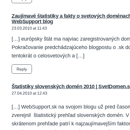
Zaujímavé štatistiky a fakty o svetových doménac
says:
WebSupport blog
23.03.2010 at 11:43
[…] európsky štát ma najviac zaregistrovaných do
Pokračovanie predchádzajúceho blogpostu o .sk 
tentokrát o celosvetových a […]
Reply
Štatistiky slovenských domén 2010 | SvetDomen.
27.04.2010 at 12:43
[…] WebSupport.sk na svojom blogu už pred časo
zverejnil štatistický prehľad slovenských domén. V
skrátenom prehľade patrí k najzaujímavejším fakto