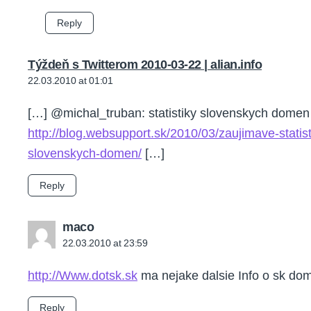
Reply
says:
Týždeň s Twitterom 2010-03-22 | alian.info
22.03.2010 at 01:01
[…] @michal_truban: statistiky slovenskych domen
http://blog.websupport.sk/2010/03/zaujimave-statist
slovenskych-domen/
[…]
Reply
says:
maco
22.03.2010 at 23:59
http://Www.dotsk.sk
ma nejake dalsie Info o sk d
Reply