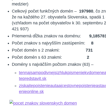
medzier)
Celkový počet funkčných domén –
197980
, čo z
že na každého 27. obyvateľa Slovenska, spadá 
(vzhľadom na počet obyvateľov k 30. septembru 
421 937)
Priemerná dĺžka znakov na doménu:
9,18578
Počet znakov s najvyšším zastúpením:
8
Počet domén s 2 znakmi:
731
Počet domén s 63 znakmi:
2
Domény s najväčším počtom znakov (63) –
tennajsampodivnejsizhlukpismeniekvdomenea
tepredstavit.sk
ziskajtepoistenieautaajcestovnepoistenieasta
enieonline.sk