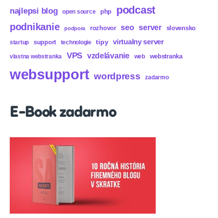
podcast
najlepsi blog
php
open source
podnikanie
seo
server
rozhovor
slovensko
podpora
virtualny server
tipy
support
startup
technologie
VPS
vzdelávanie
webstranka
vlastna webstranka
web
websupport
wordpress
zadarmo
E-Book zadarmo