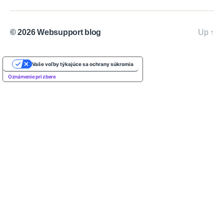
© 2026
Websupport blog
Up
↑
Vaše voľby týkajúce sa ochrany súkromia
Oznámenie pri zbere