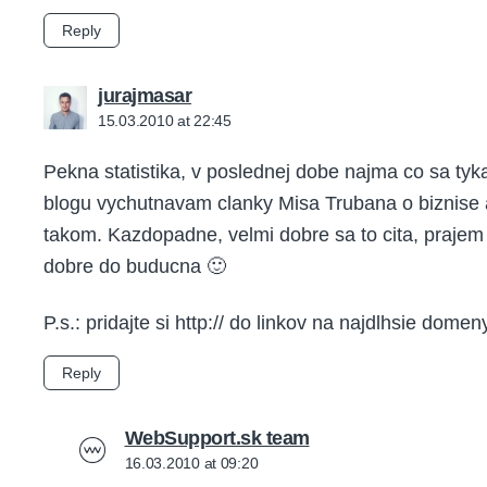
Reply
says:
jurajmasar
15.03.2010 at 22:45
Pekna statistika, v poslednej dobe najma co sa tyk
blogu vychutnavam clanky Misa Trubana o biznise
takom. Kazdopadne, velmi dobre sa to cita, prajem
dobre do buducna 🙂
P.s.: pridajte si http:// do linkov na najdlhsie domen
Reply
says:
WebSupport.sk team
16.03.2010 at 09:20