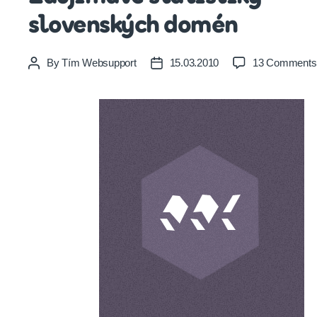
slovenských domén
By
Tím Websupport
15.03.2010
13 Comments
Post
Post
author
date