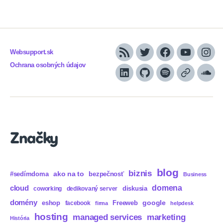
Websupport.sk
RSS
Twitter
Facebook
YouTube
Inst
Ochrana osobných údajov
LinkedIn
GitHub
Spotify
Apple
Sou
Podcasts
Značky
blog
biznis
ako na to
#sedímdoma
bezpečnosť
Business
domena
cloud
diskusia
coworking
dedikovaný server
domény
eshop
Freeweb
google
facebook
firma
helpdesk
hosting
marketing
managed services
História