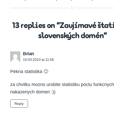
13 replies on “Zaujímavé štat
slovenských domén”
says:
Brian
15.03.2010 at 11:56
Pekna statistika 🙂
za chvilku mozno urobite statistiku poctu funkcnych
nakazenych domen :))
Reply